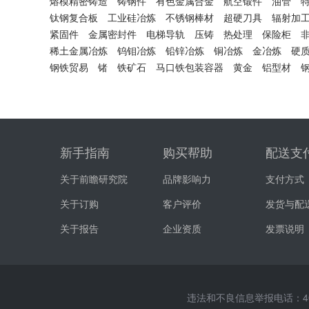
熔模精密铸造
铸钢件
有色金属合金
航空锻件
油管
钛钢复合板
工业硅冶炼
不锈钢棒材
超硬刀具
辐射加
紧固件
金属密封件
电梯导轨
压铸
热处理
保险柜
稀土金属冶炼
钨钼冶炼
铅锌冶炼
铜冶炼
金冶炼
硬
钢铁贸易
锗
铁矿石
马口铁包装容器
黄金
铝型材
新手指南
购买帮助
配送支
关于前瞻研究院
品牌影响力
支付方式
关于订购
客户评价
发货与配
关于报告
企业资质
发票说明
违法和不良信息举报电话：400-0