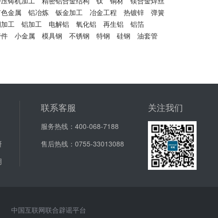
密压铸机加工
精密铝合金结构
钛
铜材
镁合金焊丝
有色金属
铝冶炼
钣金加工
冶金工程
热镀锌
弹簧
铜加工
铝加工
电解铝
氧化铝
再生铝
铝箔
管件
小金属
模具钢
不锈钢
特钢
硅钢
油套管
联系客服
关注我们
服务热线：
400-068-7188
研
售后热线：
0755-33013088
明
中国互联网联合辟谣平台