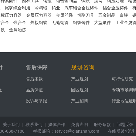
特种紧固件
园林工具
钢瓶
钼合金制品
镍铁
滤网
钢渣处理
精
工
尾矿综合利用
冷精锻
钨业
汽车铝合金压铸件
铝合金压铸件
非标压力容器
金属压力容器
金属丝绳
切削刀具
五金制品
白银
质合金
镁合金
焊接钢管
无缝钢管
钢铁铸件
大型锻件
工业金属
钢铁
金属冶炼
付
售后保障
规划·咨询
售后条款
产业规划
可行性研究
送
品质保证
园区规划
专项市场调
投诉与举报
产业招商
行业地位证
关于我们
联系我们
媒体合作
免责声明
服务条款
问题反馈
|
|
|
|
|
68-7188 举报邮箱：service@qianzhan.com
在线反馈/投诉