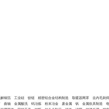
电解铜箔
工业硅
铰链
精密铝合金结构制造
取暖器网罩
去内毛刺
矿
曲轴
金属酸洗
钨冶炼
粉末冶金
废金属
钒
金属炊具制造