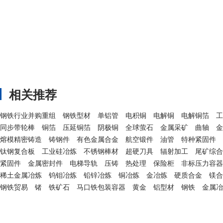
相关推荐
钢铁行业并购重组
钢铁型材
单铝管
电积铜
电解铜
电解铜箔
工
同步带轮棒
铜箔
压延铜箔
阴极铜
全球萤石
金属采矿
曲轴
金
熔模精密铸造
铸钢件
有色金属合金
航空锻件
油管
特种紧固件
钛钢复合板
工业硅冶炼
不锈钢棒材
超硬刀具
辐射加工
尾矿综合
紧固件
金属密封件
电梯导轨
压铸
热处理
保险柜
非标压力容器
稀土金属冶炼
钨钼冶炼
铅锌冶炼
铜冶炼
金冶炼
硬质合金
镁合
钢铁贸易
锗
铁矿石
马口铁包装容器
黄金
铝型材
钢铁
金属冶