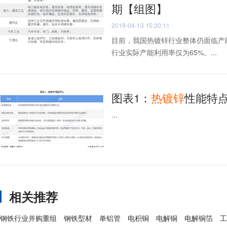
期【组图】
2019-04-13 15:30:11
目前，我国热镀锌行业整体仍面临产
行业实际产能利用率仅为65%。...
图表1：
热
镀锌
性能特
...
相关推荐
钢铁行业并购重组
钢铁型材
单铝管
电积铜
电解铜
电解铜箔
工