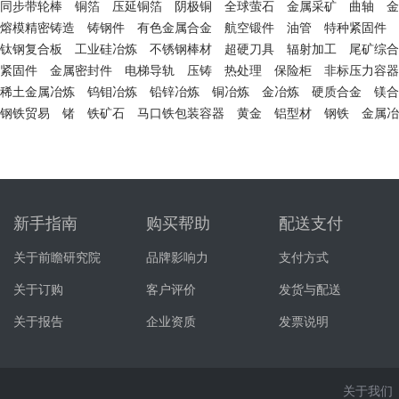
同步带轮棒
铜箔
压延铜箔
阴极铜
全球萤石
金属采矿
曲轴
金
熔模精密铸造
铸钢件
有色金属合金
航空锻件
油管
特种紧固件
钛钢复合板
工业硅冶炼
不锈钢棒材
超硬刀具
辐射加工
尾矿综合
紧固件
金属密封件
电梯导轨
压铸
热处理
保险柜
非标压力容器
稀土金属冶炼
钨钼冶炼
铅锌冶炼
铜冶炼
金冶炼
硬质合金
镁合
钢铁贸易
锗
铁矿石
马口铁包装容器
黄金
铝型材
钢铁
金属冶
新手指南
购买帮助
配送支付
关于前瞻研究院
品牌影响力
支付方式
关于订购
客户评价
发货与配送
关于报告
企业资质
发票说明
关于我们