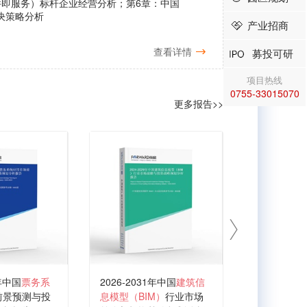
件即服务）标杆企业经营分析；第6章：中国
决策略分析
产业招商
查看详情
募投可研
项目热线
0755-33015070
更多报告>>
1年中国
票务系
2026-2031年中国
建筑信
2026-203
前景预测与投
息模型（BIM）
行业市场
产业发展前