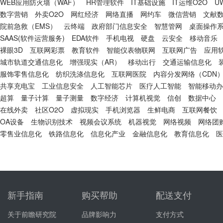
WEB应用防火墙（WAF）
HR管理软件
IT基础设施
IT运维O2O
U
数字营销
外卖O2O
网红经济
网络直播
网约车
微信营销
文献
院前急救（EMS）
云终端
政府部门信息安全
智慧管网
桌面操作
SAAS(软件运营服务)
EDA软件
手机电视
硬盘
云安全
移动音乐
裸眼3D
互联网彩票
教育软件
智能仪表物联网
互联网广告
应用
城市轨道交通信息化
增强现实（AR）
移动出行
交通运输信息化
服饰零售信息化
纺织洗涤信息化
互联网医院
内容分发网络（CDN
共享充电宝
工业信息安全
人工智能芯片
医疗人工智能
智能移动办
超算
量子计算
量子测量
数字经济
计算机视觉
信创
数据中心
在线外卖
社区O2O
虚拟现实
手机浏览器
生鲜电商
互联网餐饮
OA设备
生物识别技术
视频会议系统
机器视觉
网络视频
网络团
零售业信息化
铁路信息化
信息化产业
金融信息化
教育信息化
医
新手指南
购买帮助
配送支付
关于前瞻研究院
品牌影响力
支付方式