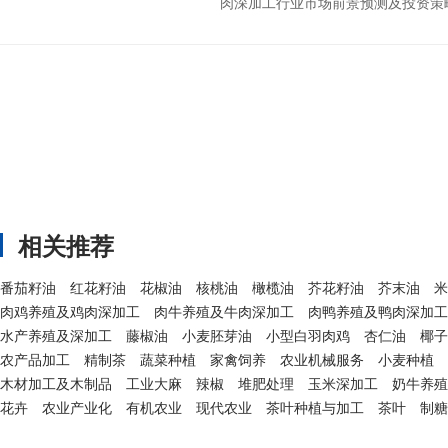
肉深加工行业市场前景预测及投资策略建
相关推荐
番茄籽油
红花籽油
花椒油
核桃油
橄榄油
芥花籽油
芥末油
米
肉鸡养殖及鸡肉深加工
肉牛养殖及牛肉深加工
肉鸭养殖及鸭肉深加工
水产养殖及深加工
藤椒油
小麦胚芽油
小型白羽肉鸡
杏仁油
椰子
农产品加工
精制茶
蔬菜种植
家禽饲养
农业机械服务
小麦种植
木材加工及木制品
工业大麻
辣椒
堆肥处理
玉米深加工
奶牛养殖
花卉
农业产业化
有机农业
现代农业
茶叶种植与加工
茶叶
制糖