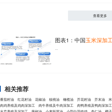
查看更多
图表1：中国
玉米
深加
...
相关推荐
番茄籽油
红花籽油
花椒油
核桃油
橄榄油
芥花籽油
芥末油
米
肉鸡养殖及鸡肉深加工
肉牛养殖及牛肉深加工
肉鸭养殖及鸭肉深加工
水产养殖及深加工
藤椒油
小麦胚芽油
小型白羽肉鸡
杏仁油
椰子