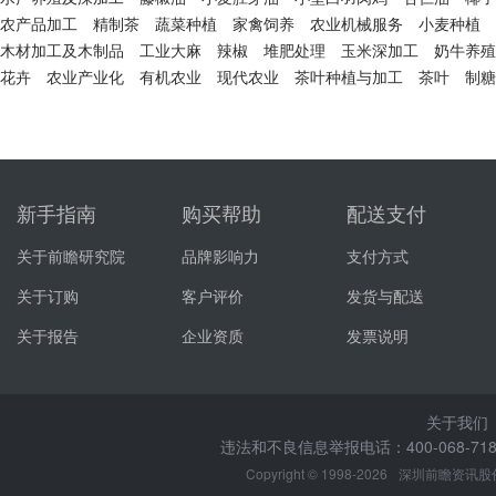
农产品加工
精制茶
蔬菜种植
家禽饲养
农业机械服务
小麦种植
木材加工及木制品
工业大麻
辣椒
堆肥处理
玉米深加工
奶牛养殖
花卉
农业产业化
有机农业
现代农业
茶叶种植与加工
茶叶
制糖
新手指南
购买帮助
配送支付
关于前瞻研究院
品牌影响力
支付方式
关于订购
客户评价
发货与配送
关于报告
企业资质
发票说明
关于我们
违法和不良信息举报电话：400-068-7188
Copyright © 1998-2026
深圳前瞻资讯股