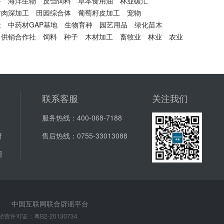
料
海洋生物
反刍饲料
草本食用油
林业碳汇
禽肉深加工
田园综合体
葡萄籽皮加工
宠物
设
中药材GAP基地
生物育种
园艺用品
绿化苗木
供销合作社
饲料
种子
木材加工
畜牧业
林业
农业
联系客服
关注我们
服务热线：
400-068-7188
研
售后热线：
0755-33013088
明
中国互联网联合辟谣平台
经营许可证：
粤B2-20130734