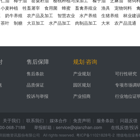
杏仁油
椰子油
罂粟籽油
樱桃种植与深加工
榛子油
芝麻油
猪饲
小麦种植
牲畜屠宰
食用菌
蜂蜜
畜禽养殖业
渔具
宠物饲料
工
奶牛养殖
农产品及加工
智慧农业
水产养殖
生猪养殖
林业建
茶叶
制糖
大豆加工
水产品加工
肉制品加工
大米
农产品流通
付
售后保障
规划·咨询
售后条款
产业规划
可行性研究
送
品质保证
园区规划
专项市场调
投诉与举报
产业招商
行业地位证
关于我们
联系我们
媒体合作
免责声明
服务条款
问题反馈
|
|
|
|
|
68-7188 举报邮箱：service@qianzhan.com
在线反馈/投诉
圳前瞻资讯股份有限公司
All rights reserved.
粤ICP备11021828号-2
增值电信业务