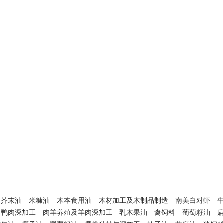
芥末油
米糠油
木本食用油
木材加工及木制品制造
南美白对虾
及鸭肉深加工
肉羊养殖及羊肉深加工
乳木果油
禽饲料
葡萄籽油