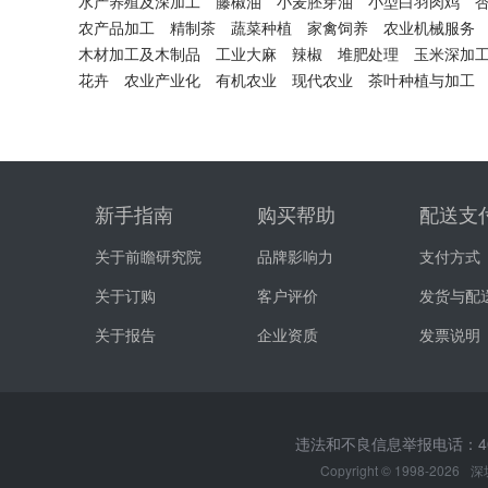
水产养殖及深加工
藤椒油
小麦胚芽油
小型白羽肉鸡
农产品加工
精制茶
蔬菜种植
家禽饲养
农业机械服务
木材加工及木制品
工业大麻
辣椒
堆肥处理
玉米深加
花卉
农业产业化
有机农业
现代农业
茶叶种植与加工
新手指南
购买帮助
配送支
关于前瞻研究院
品牌影响力
支付方式
关于订购
客户评价
发货与配
关于报告
企业资质
发票说明
违法和不良信息举报电话：400-0
Copyright © 1998-2026
深