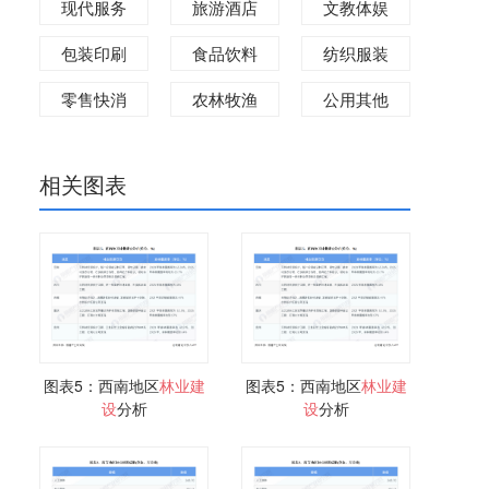
现代服务
旅游酒店
文教体娱
包装印刷
食品饮料
纺织服装
零售快消
农林牧渔
公用其他
相关图表
图表5：西南地区
林业
建
图表5：西南地区
林业
建
设
分析
设
分析