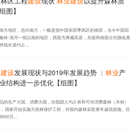
方林区工程
建设
现状
林业
建设
以提升森林质
组图】
南方地区，也叫南方，一般是指中国东部季风区的南部，当今中国四
秦岭-淮河一线以南的地区，西面为青藏高原，东面和南面分别濒临黄
线长度约占...
业
建设
发展现状与2019年发展趋势 ：
林业
产
业结构进一步优化【组图】
品的生产大国、消费大国，但我国人均占有和可供消费森林（木材）
以来，国家开始实施天然林保护工程，对国内森林采取逐年减伐措施。目
00万...