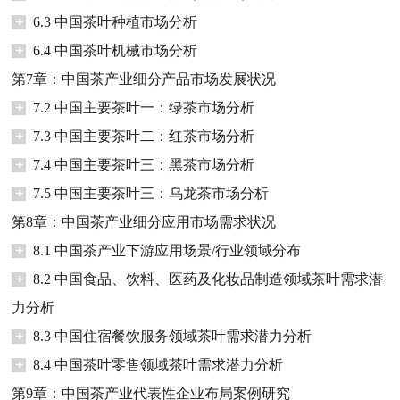
+
6.3 中国茶叶种植市场分析
+
6.4 中国茶叶机械市场分析
第7章：中国茶产业细分产品市场发展状况
+
7.2 中国主要茶叶一：绿茶市场分析
+
7.3 中国主要茶叶二：红茶市场分析
+
7.4 中国主要茶叶三：黑茶市场分析
+
7.5 中国主要茶叶三：乌龙茶市场分析
第8章：中国茶产业细分应用市场需求状况
+
8.1 中国茶产业下游应用场景/行业领域分布
+
8.2 中国食品、饮料、医药及化妆品制造领域茶叶需求潜
力分析
+
8.3 中国住宿餐饮服务领域茶叶需求潜力分析
+
8.4 中国茶叶零售领域茶叶需求潜力分析
第9章：中国茶产业代表性企业布局案例研究