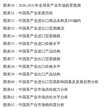
图表50：
2026-2031年全球茶产业市场前景预测
图表51：
中国茶产业发展历程
图表52：
中国茶产业进出口商品名称及HS编码
图表53：
中国茶产业进出口贸易概况
图表54：
中国茶产业进口贸易规模
图表55：
中国茶产业进口价格水平
图表56：
中国茶产业进口产品结构
图表57：
中国茶产业出口贸易规模
图表58：
中国茶产业出口价格水平
图表59：
中国茶产业出口产品结构
图表60：
中国茶产业进出口贸易影响因素及发展趋势分析
图表61：
中国茶产业市场供给能力分析
图表62：
中国茶产业市场供给水平分析
图表63：
中国茶产业市场饱和度分析