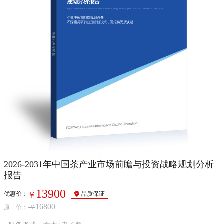
规划分析报告
Report of Market Prospective and Investment Strategy Planning On China Tea Industry（2026-2031）
企业中长期战略规划必备
不深度调研行业形势就决策，回报将无从谈起
2026-2031年中国茶产业市场前瞻与投资战略规划分析
报告
13900
优惠价：
品质保证
￥
16800
原 价：
￥