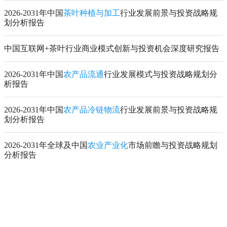
2026-2031年中国
茶叶种植与加工
行业发展前景与投资战略规
划分析报告
中国互联网+茶叶行业商业模式创新与投资机会深度研究报告
2026-2031年中国
农产品流通
行业发展模式与投资战略规划分
析报告
2026-2031年中国
农产品冷链物流
行业发展前景与投资战略规
划分析报告
2026-2031年全球及中国
农业产业化
市场前瞻与投资战略规划
分析报告