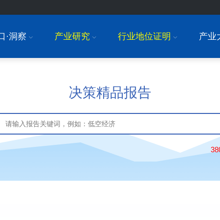
口·洞察
产业研究
行业地位证明
产业
I
I
I
决策精品报告
3