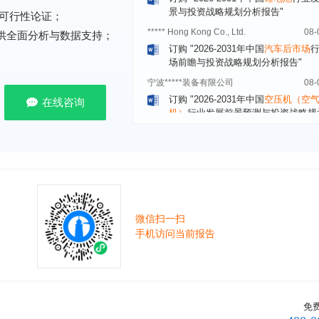
***** Hong Kong Co., Ltd.
08-
可行性论证；
订购
"2026-2031年中国
汽车后市场
提供全面分析与数据支持；
场前瞻与投资战略规划分析报告"
宁波*****装备有限公司
08-
订购
"2026-2031年中国
空压机（空
机）
行业发展前景预测与投资战略规
在线咨询
析报告"
湖北******管理有限公司
08-
订购
"2026-2031年中国
口腔医疗
行
前瞻与投资战略规划分析报告"
宁波******股份有限公司
08-
订购
"2026-2031年中国
新能源汽车
控制器
行业市场前瞻与投资战略规划
报告"
微信扫一扫
手机访问当前报告
广州******集团有限公司
08-
订购
"2026-2031年
广告
行业市场前
资战略规划分析报告"
贵州******化工有限公司
08-
订购
"2026-2031年全球及中国
磷酸三
免
氯丙基）酯（TCPP）
行业发展前景