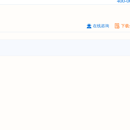
400-0
战略规划分析报告"
上海******能源有限公司
08-
订购
"2026-2031年中国
钠离子电池
场前瞻与投资战略规划分析报告"
在线咨询
下载
广州****代理有限公司
08-
订购
"2026-2031年中国
危险化学品
品）物流
行业市场前瞻与投资战略规
析报告"
****个人购买
08-
订购
"2026-2031年中国
机场建设
行
前瞻与投资可行性分析报告"
苏州****（集团）有限公司
08-
订购
"2026-2031年中国
环保
行业发
与投资预测分析报告"
深圳****技术有限公司
08-
订购
"2026-2031年中国
合同物流
行
前瞻与投资战略规划分析报告"
深圳****科技有限公司
08-
订购
"2026-2031年全球及中国
数字