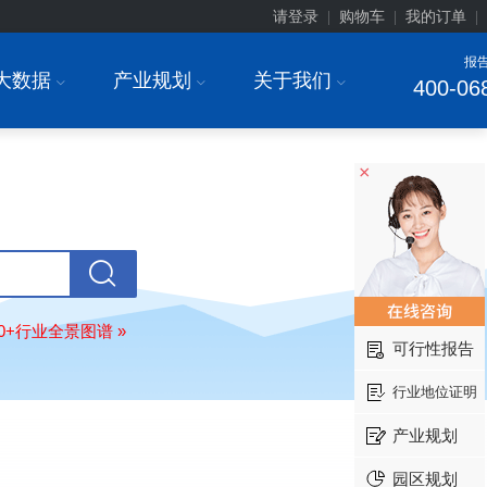
请登录
购物车
我的订单
|
|
|
报
大数据
产业规划
关于我们
I
I
I
400-06
×
安徽******大学
08-
订购
"2026-2031年中国
生物育种
行
前瞻与投资战略规划分析报告"
中国******公司研究院
08-
订购
"2026-2031年中国
超高频RFID
80+行业全景图谱 »
场前瞻与投资战略规划分析报告"
可行性报告
北京市******集团有限公司
08-
行业地位证明
订购
"2026-2031年中国
应急通信
行
前景预测与投资战略规划分析报告"
产业规划
武汉市******中心
08-
订购
"2026-2031年中国
固态电池
行
园区规划