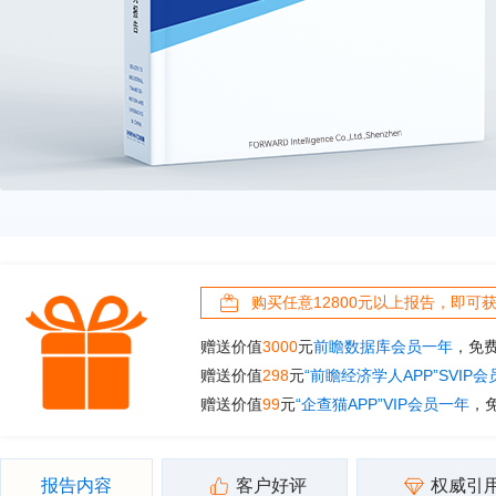
购买任意12800元以上报告，即可
赠送价值
3000
元
前瞻数据库会员一年
，免
赠送价值
298
元
“前瞻经济学人APP”SVIP
赠送价值
99
元
“企查猫APP”VIP会员一年
，
报告内容
客户好评
权威引