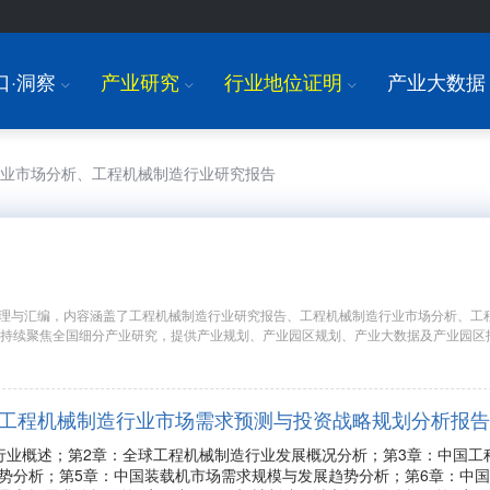
口·洞察
产业研究
行业地位证明
产业大数据
I
I
I
行业市场分析、工程机械制造行业研究报告
理与汇编，内容涵盖了工程机械制造行业研究报告、工程机械制造行业市场分析、工
年持续聚焦全国细分产业研究，提供产业规划、产业园区规划、产业大数据及产业园区
9年中国工程机械制造行业市场需求预测与投资战略规划分析报告
行业概述；第2章：全球工程机械制造行业发展概况分析；第3章：中国工
势分析；第5章：中国装载机市场需求规模与发展趋势分析；第6章：中