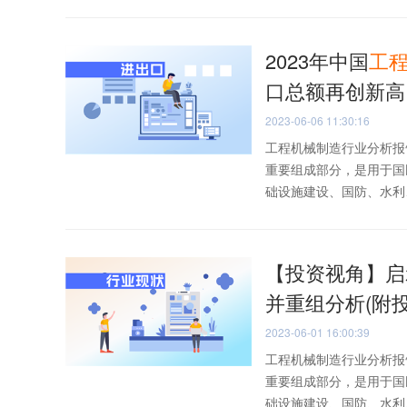
2023年中国
工
口总额再创新高
2023-06-06 11:30:16
工程机械制造行业分析报
重要组成部分，是用于国
础设施建设、国防、水利、
【投资视角】启示
并重组分析(附
2023-06-01 16:00:39
工程机械制造行业分析报
重要组成部分，是用于国
础设施建设、国防、水利、