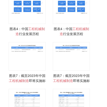
图表4：中国
工程机械制
图表4：中国
工程机械制
造
行业发展历程
造
行业发展历程
图表7：截至2023年中国
图表7：截至2023年中国
工程机械制造
即将实施标
工程机械制造
即将实施标
准
准