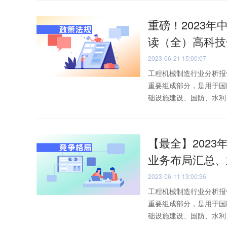
重磅！2023年
读（全）高科技
2023-06-21 15:00:07
工程机械制造行业分析报
重要组成部分，是用于国
础设施建设、国防、水利、
【最全】2023
业务布局汇总、
2023-06-11 13:00:36
工程机械制造行业分析报
重要组成部分，是用于国
础设施建设、国防、水利、