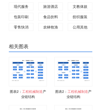
现代服务
旅游酒店
文教体娱
包装印刷
食品饮料
纺织服装
零售快消
农林牧渔
公用其他
相关图表
图表2：
工程机械制造
产
图表2：
工程机械制造
产
业链结构
业链结构