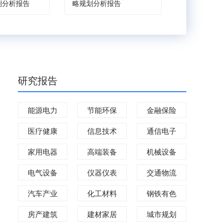
划分析报告
略规划分析报告
资战略规划
研究报告
能源电力
节能环保
金融保险
医疗健康
信息技术
通信电子
家用电器
高端装备
机械设备
电气设备
仪器仪表
交通物流
汽车产业
化工材料
钢铁有色
房产建筑
建材家居
城市规划