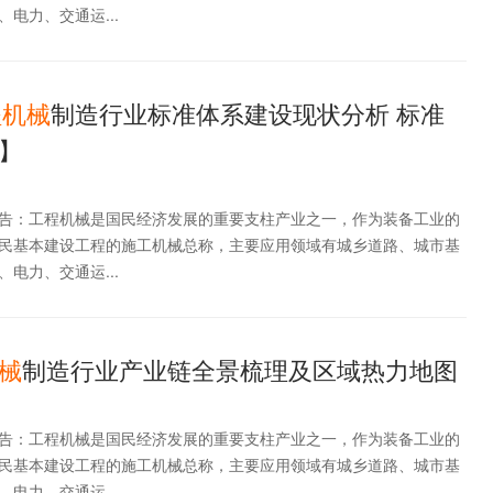
电力、交通运...
程机械
制造行业标准体系建设现状分析 标准
】
告：工程机械是国民经济发展的重要支柱产业之一，作为装备工业的
民基本建设工程的施工机械总称，主要应用领域有城乡道路、城市基
电力、交通运...
械
制造行业产业链全景梳理及区域热力地图
告：工程机械是国民经济发展的重要支柱产业之一，作为装备工业的
民基本建设工程的施工机械总称，主要应用领域有城乡道路、城市基
电力、交通运...