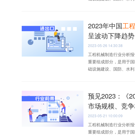
2023年中国
工
呈波动下降趋势
2023-05-26 14:30:38
工程机械制造行业分析报
重要组成部分，是用于国
础设施建设、国防、水利、
预见2023：《2
市场规模、竞争
2023-05-21 10:00:09
工程机械制造行业分析报
重要组成部分，是用于国