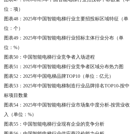
位：项）
图表48：
2025年中国智能电梯行业主要招投标区域特征（单
位：个）
图表49：
2025年中国智能电梯行业招标主体行业分布（单
位：%）
图表50：
中国智能电梯行业竞争者入场进程
图表51：
2025年中国智能电梯行业竞争者区域分布热力图
图表52：
2025年中国电梯品牌TOP10（单位：亿元）
图表53：
2025年中国智能电梯制造行业品牌排名TOP10-按中
标项目数量
图表54：
2025年中国智能电梯行业市场集中度分析-按营业收
入（单位：%）
图表55：
中国智能电梯行业现有企业的竞争分析
图表56：
中国智能电梯行业供应商议价能力分析