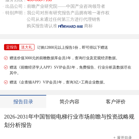
· 出品公司：前瞻产业研究院——中国产业咨询领导者
· 特别声明：我公司对所有研究报告产品拥有唯一著作权
公司从未通过任何第三方进行代理销售
购买报告请认准
商标
定报告
送大礼
订购12800元以上报告1份，即可得以下赠送
赠送价值3000元的前瞻数据库会员1年，查询行业及宏观经济数据。
赠送《前瞻经济学人APP》SVIP会员1年，免费报告、行业分析及数据尽在
其中。
赠送《企查猫APP》VIP会员1年，查询3亿+工商企业数据。
报告目录
简介内容
客户评价
2026-2031年中国智能电梯行业市场前瞻与投资战略规
划分析报告
+
展开
目录