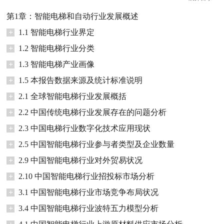
第1章：智能电梯和自动行业发展概述
+
1.1 智能电梯行业界定
+
1.2 智能电梯行业分类
+
1.3 智能电梯产业画像
+
1.5 本报告数据来源及统计标准说明
+
2.1 全球智能电梯行业发展概括
+
2.2 中国传统电梯行业发展存在的问题分析
+
2.3 中国电梯行业数字化技术应用现状
+
2.5 中国智能电梯行业参与者类型及企业数量
+
2.9 中国智能电梯行业对外贸易状况
+
2.10 中国智能电梯行业招投标市场分析
+
3.1 中国智能电梯行业市场竞争布局状况
+
3.4 中国智能电梯行业波特五力模型分析