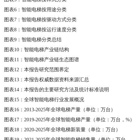
图表6：
智能电梯按用途分类
图表7：
智能电梯按驱动方式分类
图表8：
智能电梯按运行速度分类
图表9：
智能电梯分类总结
图表10：
智能电梯产业链结构
图表11：
智能电梯产业链生态图谱
图表12：
本报告研究范围界定
图表13：
本报告权威数据资料来源汇总
图表14：
本报告的主要研究方法及统计标准说明
图表15：
全球智能电梯行业发展概况
图表16：
2013-2025年全球电梯产量（单位：万台）
图表17：
2019-2025年全球智能电梯产量（单位：万台，%）
图表18：
2020-2025年全球电梯新装量（单位：万台）
图表19：
2021-2025年全球智能电梯销售量（单位：万台，