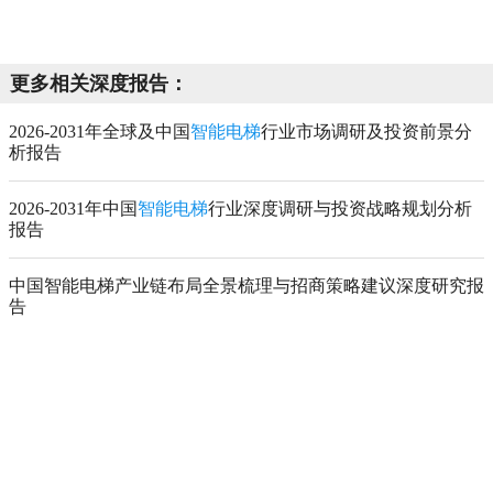
更多相关深度报告：
2026-2031年全球及中国
智能电梯
行业市场调研及投资前景分
析报告
2026-2031年中国
智能电梯
行业深度调研与投资战略规划分析
报告
中国智能电梯产业链布局全景梳理与招商策略建议深度研究报
告