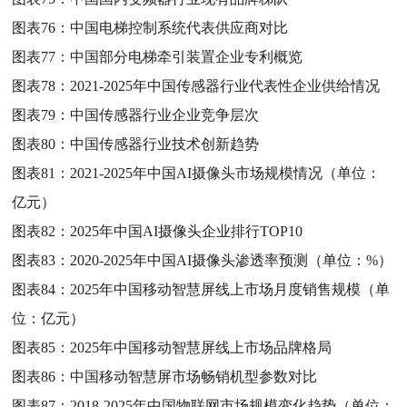
图表76：
中国电梯控制系统代表供应商对比
图表77：
中国部分电梯牵引装置企业专利概览
图表78：
2021-2025年中国传感器行业代表性企业供给情况
图表79：
中国传感器行业企业竞争层次
图表80：
中国传感器行业技术创新趋势
图表81：
2021-2025年中国AI摄像头市场规模情况（单位：
亿元）
图表82：
2025年中国AI摄像头企业排行TOP10
图表83：
2020-2025年中国AI摄像头渗透率预测（单位：%）
图表84：
2025年中国移动智慧屏线上市场月度销售规模（单
位：亿元）
图表85：
2025年中国移动智慧屏线上市场品牌格局
图表86：
中国移动智慧屏市场畅销机型参数对比
图表87：
2018-2025年中国物联网市场规模变化趋势（单位：