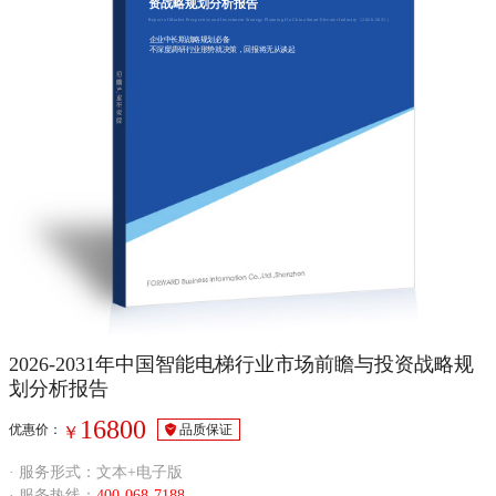
资战略规划分析报告
Report of Market Prospective and Investment Strategy Planning On China Smart Elevator Industry（2026-2031）
企业中长期战略规划必备
不深度调研行业形势就决策，回报将无从谈起
2026-2031年中国智能电梯行业市场前瞻与投资战略规
划分析报告
16800
优惠价：
品质保证
￥
· 服务形式：文本+电子版
· 服务热线：
400-068-7188