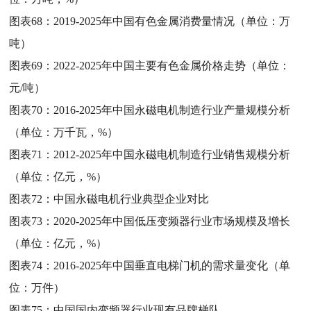
图表68：
2019-2025年中国有色金属消费量情况（单位：万
吨）
图表69：
2022-2025年中国主要有色金属价格走势（单位：
元/吨）
图表70：
2016-2025年中国永磁电机制造行业产量规模分析
（单位：万千瓦，%）
图表71：
2012-2025年中国永磁电机制造行业销售规模分析
（单位：亿元，%）
图表72：
中国永磁电机行业典型企业对比
图表73：
2020-2025年中国低压变频器行业市场规模及增长
（单位：亿元，%）
图表74：
2016-2025年中国垂直电梯门机的需求量变化（单
位：万件）
图表75：
中国国内变频器行业现有品牌梯队