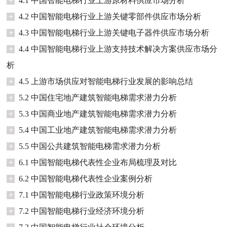
+
4.1 中国智能电梯行业上游原材料供应市场分析
+
4.2 中国智能电梯行业上游关键零部件供应市场分析
+
4.3 中国智能电梯行业上游关键电子器件供应市场分析
+
4.4 中国智能电梯行业上游支持技术解决方案供应市场分
析
+
4.5 上游市场供应对智能电梯行业发展的影响总结
+
5.2 中国住宅地产建筑智能电梯需求潜力分析
+
5.3 中国商业地产建筑智能电梯需求潜力分析
+
5.4 中国工业地产建筑智能电梯需求潜力分析
+
5.5 中国公共建筑智能电梯需求潜力分析
+
6.1 中国智能电梯代表性企业布局梳理及对比
+
6.2 中国智能电梯代表性企业案例分析
+
7.1 中国智能电梯行业政策环境分析
+
7.2 中国智能电梯行业经济环境分析