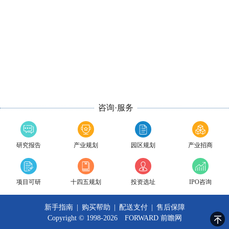
咨询·服务
研究报告
产业规划
园区规划
产业招商
项目可研
十四五规划
投资选址
IPO咨询
新手指南
|
购买帮助
|
配送支付
|
售后保障
Copyright © 1998-2026 FORWARD
前瞻网