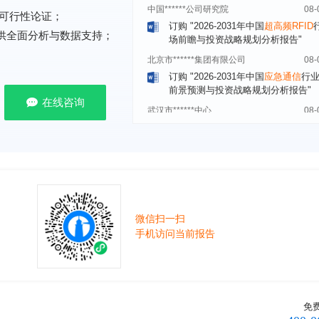
订购
"2026-2031年中国
超高频RFID
可行性论证；
场前瞻与投资战略规划分析报告"
提供全面分析与数据支持；
北京市******集团有限公司
08-
订购
"2026-2031年中国
应急通信
行
前景预测与投资战略规划分析报告"
武汉市******中心
08-
在线咨询
订购
"2026-2031年中国
固态电池
行
前瞻与投资战略规划分析报告"
****（北京）有限公司
08-
订购
"2026-2031年中国
广告
行业市
与投资战略规划分析报告"
北京****科技有限公司
08-
订购
"2026-2031年中国
美容美发
行
前瞻与投资规划分析报告"
微信扫一扫
手机访问当前报告
北京****技术有限公司
08-
订购
"2026-2031年中国
稀有气体
行
前景预测与投资战略规划分析报告"
****(天津)有限公司
08-
订购
"2026-2031年中国
滤网
行业发
免
预测与投资战略规划分析报告"