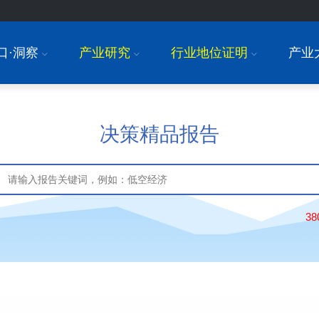
口·洞察
产业研究
行业地位证明
产业
I
I
I
决策精品报告
3