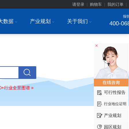
常州******部件有限公司
08-
请登录
购物车
我的订单
|
|
|
订购
"2026-2031年中国
新能源汽车
场前瞻与投资战略规划分析报告"
报
大数据
产业规划
关于我们
北京******股份有限公司
08-
I
I
I
400-06
订购
"2023-2028年中国
女士内衣
行
前瞻与投资战略规划分析报告"
湖北******饮品股份有限公司
08-
×
订购
"2026-2031年中国
益生菌产品
展前景预测与投资战略规划分析报告
深圳******技术有限公司
08-
订购
"2026-2031年中国
快递企业
市
分析及企业竞争策略研究报告"
浙江****有限公司
08-
80+行业全景图谱 »
订购
"2026-2031年全球及中国
隐形
可行性报告
业发展前景与投资战略规划分析报告
厦门****股份有限公司
08-
行业地位证明
订购
"2026-2031年中国
小家电
行业
产业规划
瞻与投资战略规划分析报告"
****大学
08-
园区规划