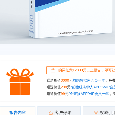
购买任意12800元以上报告，即可
赠送价值
3000
元
前瞻数据库会员一年
，免
赠送价值
298
元
“前瞻经济学人APP”SVIP
赠送价值
99
元
“企查猫APP”VIP会员一年
，
报告内容
客户好评
权威引