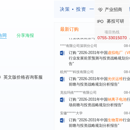
订购
"2026-2031年中国
激光加工设
市场前瞻与投资战略规划分析报告"
决策 • 投资
一定要有前瞻的
产业招商
****（深圳）有限公司
08-
募投可研
订购
"2026-2031年中国
制浆造纸机
行业发展前景与投资战略规划分析报
最新订购
项目热线
合同
分享海报
****有限公司深圳分公司
08-
0755-33015070
订购
"2026-2031年中国
虚拟电厂（V
行业发展前景预测与投资战略规划分
告"
杭州****科技有限公司
08-
订购
"2026-2031年中国
光伏运维
行
前瞻与投资战略规划分析报告"
0
英文版价格咨询客服
克拉玛依******有限公司
08-
订购
"2026-2031年中国
钠离子电池
场前瞻与投资战略规划分析报告"
安徽******大学
08-
订购
"2026-2031年中国
生物育种
行
前瞻与投资战略规划分析报告"
中国******公司研究院
08-