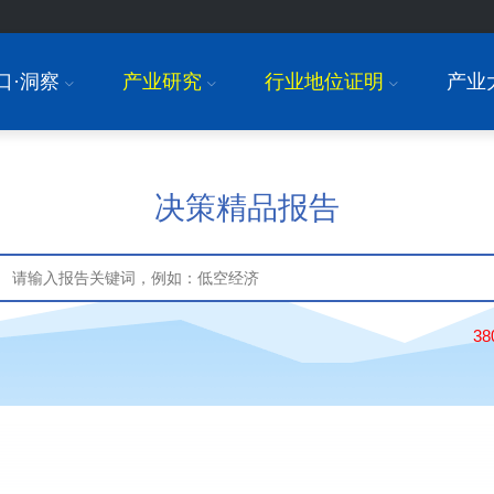
口·洞察
产业研究
行业地位证明
产业
I
I
I
决策精品报告
3