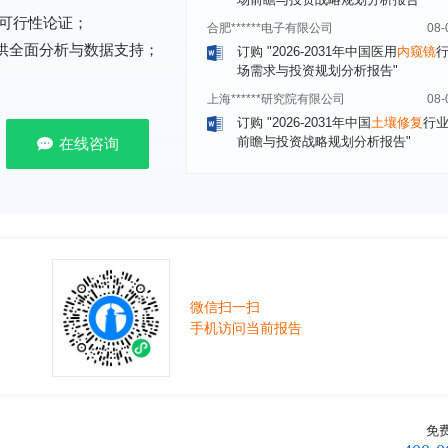
订购
"2026-2031年中国医用
内窥镜
可行性论证；
场需求与投资规划分析报告"
提供全面分析与数据支持；
上海******研究院有限公司
08-
订购
"2026-2031年中国
土壤修复
行
前瞻与投资战略规划分析报告"
常州******部件有限公司
08-
在线咨询
订购
"2026-2031年中国
新能源汽车
场前瞻与投资战略规划分析报告"
北京******股份有限公司
08-
订购
"2023-2028年中国
女士内衣
行
前瞻与投资战略规划分析报告"
湖北******饮品股份有限公司
08-
订购
"2026-2031年中国
益生菌产品
微信扫一扫
展前景预测与投资战略规划分析报告
手机访问当前报告
深圳******技术有限公司
08-
订购
"2026-2031年中国
快递企业
市
分析及企业竞争策略研究报告"
浙江****有限公司
08-
免
订购
"2026-2031年全球及中国
隐形