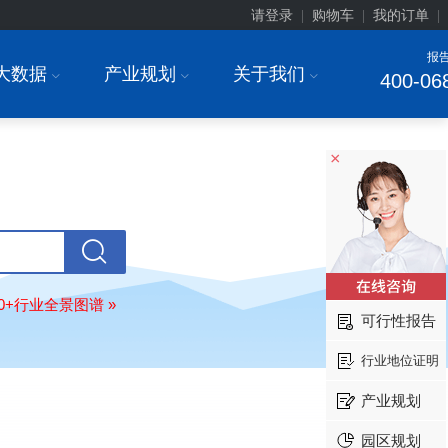
请登录
购物车
我的订单
|
|
|
报
大数据
产业规划
关于我们
I
I
I
400-06
×
北京******家具股份有限公司
08-
订购
"2026-2031年中国
教育家具
行
调研与投资战略规划分析报告"
东莞市******研究院
08-
80+行业全景图谱 »
可行性报告
订购
"2026-2031年中国
干细胞医疗
展前景预测与投资战略规划分析报告
行业地位证明
绍兴****科技有限公司
08-
订购
"2026-2031年中国
锂电池正极
产业规划
业深度调研与投资战略规划分析报告
园区规划
北京****科技有限公司
08-