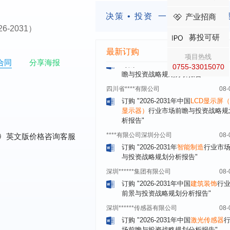
订购
"2026-2031年中国
餐饮连锁
行
决策 • 投资
一定要有前瞻的
产业招商
模式与发展趋势分析报告"
2026-2031）
内蒙古****股份有限公司
08-
募投可研
订购
"2026-2031年中国
蒸发器
行业
最新订购
瞻与投资战略规划分析报告"
项目热线
合同
分享海报
0755-33015070
四川省****有限公司
08-
订购
"2026-2031年中国
LCD显示屏
显示器）
行业市场前瞻与投资战略规
析报告"
****有限公司深圳分公司
08-
订购
"2026-2031年
智能制造
行业市
0
英文版价格咨询客服
与投资战略规划分析报告"
深圳******集团有限公司
08-
订购
"2026-2031年中国
建筑装饰
行
前景与投资战略规划分析报告"
深圳******传感器有限公司
08-
订购
"2026-2031年中国
激光传感器
场前瞻与投资战略规划分析报告"
合肥******电子有限公司
08-