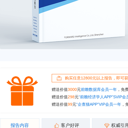
购买任意12800元以上报告，即可
赠送价值
3000
元
前瞻数据库会员一年
，免
赠送价值
298
元
“前瞻经济学人APP”SVIP
赠送价值
99
元
“企查猫APP”VIP会员一年
，
报告内容
客户好评
权威引