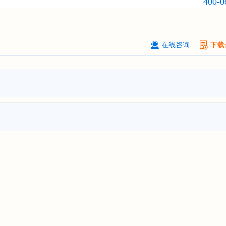
400-0
业发展前景与投资战略规划分析报告
厦门****股份有限公司
08-
订购
"2026-2031年中国
小家电
行业
瞻与投资战略规划分析报告"
在线咨询
下载
****大学
08-
订购
"2026-2031年中国
激光加工设
市场前瞻与投资战略规划分析报告"
****（深圳）有限公司
08-
订购
"2026-2031年中国
制浆造纸机
行业发展前景与投资战略规划分析报
****有限公司深圳分公司
08-
订购
"2026-2031年中国
虚拟电厂（V
行业发展前景预测与投资战略规划分
告"
杭州****科技有限公司
08-
订购
"2026-2031年中国
光伏运维
行
前瞻与投资战略规划分析报告"
克拉玛依******有限公司
08-
订购
"2026-2031年中国
钠离子电池