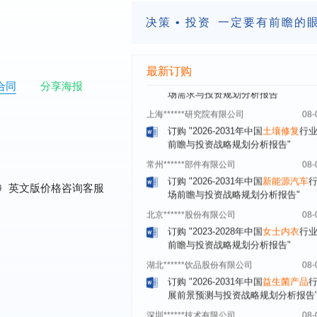
订购
"2026-2031年中国
激光传感器
场前瞻与投资战略规划分析报告"
决策 • 投资
一定要有前瞻的
合肥******电子有限公司
08-
订购
"2026-2031年中国医用
内窥镜
最新订购
场需求与投资规划分析报告"
合同
分享海报
上海******研究院有限公司
08-
订购
"2026-2031年中国
土壤修复
行
前瞻与投资战略规划分析报告"
常州******部件有限公司
08-
订购
"2026-2031年中国
新能源汽车
场前瞻与投资战略规划分析报告"
0
英文版价格咨询客服
北京******股份有限公司
08-
订购
"2023-2028年中国
女士内衣
行
前瞻与投资战略规划分析报告"
湖北******饮品股份有限公司
08-
订购
"2026-2031年中国
益生菌产品
展前景预测与投资战略规划分析报告
深圳******技术有限公司
08-
订购
"2026-2031年中国
快递企业
市