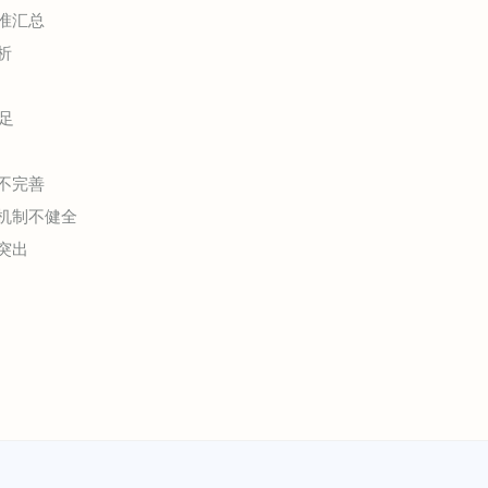
准汇总
析
足
不完善
机制不健全
突出