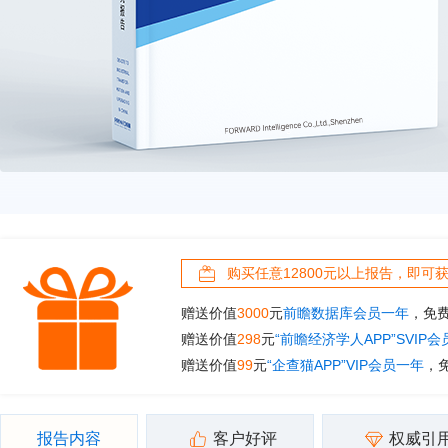
购买任意12800元以上报告，即可
赠送价值
3000
元
前瞻数据库会员一年
，免
赠送价值
298
元
“前瞻经济学人APP”SVIP
赠送价值
99
元
“企查猫APP”VIP会员一年
，
报告内容
客户好评
权威引