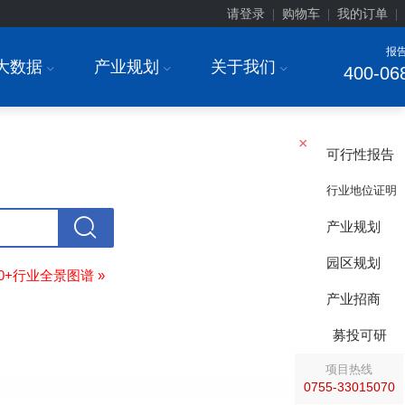
订购
"2026-2031年中国
锂电池正极
请登录
购物车
我的订单
|
|
|
业深度调研与投资战略规划分析报告
报
北京****科技有限公司
08-
大数据
产业规划
关于我们
I
I
I
400-06
订购
"2026-2031年中国
餐饮连锁
行
模式与发展趋势分析报告"
内蒙古****股份有限公司
08-
订购
"2026-2031年中国
蒸发器
行业
×
可行性报告
瞻与投资战略规划分析报告"
四川省****有限公司
08-
行业地位证明
订购
"2026-2031年中国
LCD显示屏
显示器）
行业市场前瞻与投资战略规
产业规划
析报告"
园区规划
****有限公司深圳分公司
08-
80+行业全景图谱 »
订购
"2026-2031年
智能制造
行业市
产业招商
与投资战略规划分析报告"
深圳******集团有限公司
08-
募投可研
订购
"2026-2031年中国
建筑装饰
行
前景与投资战略规划分析报告"
项目热线
0755-33015070
深圳******传感器有限公司
08-