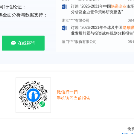
分析及企业竞争策略研究报告"
可行性论证；
浙江****有限公司
08-
提供全面分析与数据支持；
订购
"2026-2031年全球及中国
隐形
业发展前景与投资战略规划分析报告
厦门****股份有限公司
08-
订购
"2026-2031年中国
小家电
行业
在线咨询
瞻与投资战略规划分析报告"
****大学
08-
订购
"2026-2031年中国
激光加工设
市场前瞻与投资战略规划分析报告"
****（深圳）有限公司
08-
订购
"2026-2031年中国
制浆造纸机
行业发展前景与投资战略规划分析报
微信扫一扫
****有限公司深圳分公司
08-
手机访问当前报告
订购
"2026-2031年中国
虚拟电厂（V
行业发展前景预测与投资战略规划分
告"
杭州****科技有限公司
08-
免
订购
"2026-2031年中国
光伏运维
行