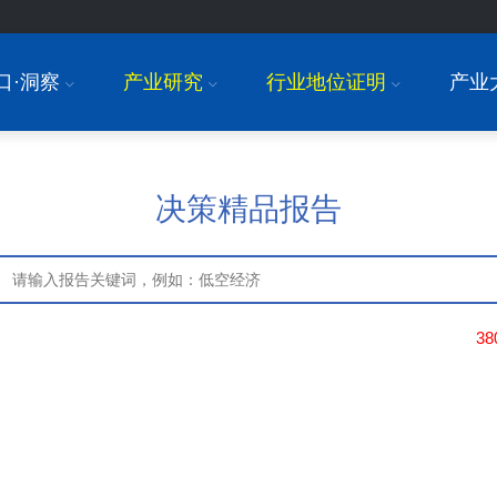
口·洞察
产业研究
行业地位证明
产业
I
I
I
决策精品报告
3