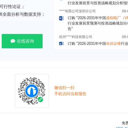
****有限公司深圳分公司
08-
可行性论证；
订购
"2026-2031年中国
虚拟电厂（V
行业发展前景预测与投资战略规划分
提供全面分析与数据支持；
告"
杭州****科技有限公司
08-
订购
"2026-2031年中国
光伏运维
行
前瞻与投资战略规划分析报告"
在线咨询
克拉玛依******有限公司
08-
订购
"2026-2031年中国
钠离子电池
场前瞻与投资战略规划分析报告"
安徽******大学
08-
订购
"2026-2031年中国
生物育种
行
前瞻与投资战略规划分析报告"
微信扫一扫
中国******公司研究院
08-
手机访问当前报告
订购
"2026-2031年中国
超高频RFID
场前瞻与投资战略规划分析报告"
北京市******集团有限公司
08-
订购
"2026-2031年中国
应急通信
行
前景预测与投资战略规划分析报告"
免