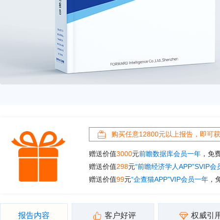
购买任意12800元以上报告，即可
赠送价值
3000
元
前瞻数据库会员一年
，免
赠送价值
298
元
“前瞻经济学人APP”SVIP
赠送价值
99
元
“企查猫APP”VIP会员一年
，
报告内容
客户好评
权威引