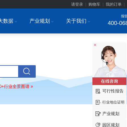
请登录
购物车
我的订单
|
|
|
报
大数据
产业规划
关于我们
I
I
I
400-06
×
上海******研究院有限公司
08-
订购
"2026-2031年中国
土壤修复
行
80+行业全景图谱 »
前瞻与投资战略规划分析报告"
可行性报告
常州******部件有限公司
08-
订购
"2026-2031年中国
新能源汽车
行业地位证明
场前瞻与投资战略规划分析报告"
产业规划
北京******股份有限公司
08-
订购
"2023-2028年中国
女士内衣
行
园区规划
前瞻与投资战略规划分析报告"