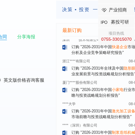
湖北******饮品股份有限公司
08-
决策 • 投资
一定要有前瞻的
产业招商
订购
"2026-2031年中国
益生菌产品
展前景预测与投资战略规划分析报告
募投可研
深圳******技术有限公司
08-
最新订购
项目热线
合同
分享海报
订购
"2026-2031年中国
快递企业
市
0755-33015070
分析及企业竞争策略研究报告"
浙江****有限公司
08-
订购
"2026-2031年全球及中国
隐形
业发展前景与投资战略规划分析报告
厦门****股份有限公司
08-
订购
"2026-2031年中国
小家电
行业
0
英文版价格咨询客服
瞻与投资战略规划分析报告"
****大学
08-
订购
"2026-2031年中国
激光加工设
市场前瞻与投资战略规划分析报告"
****（深圳）有限公司
08-
订购
"2026-2031年中国
制浆造纸机
行业发展前景与投资战略规划分析报