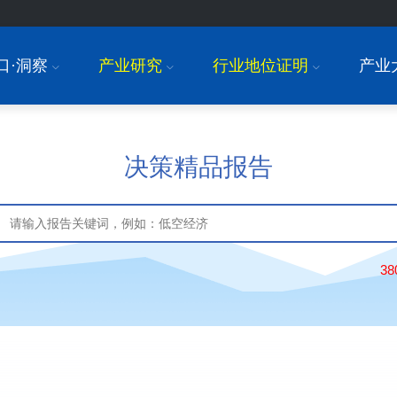
口·洞察
产业研究
行业地位证明
产业
I
I
I
决策精品报告
3