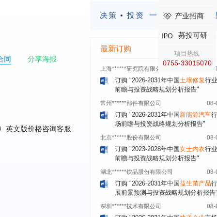
场前瞻与投资战略规划分析报告"
决策 • 投资
一定要有前瞻的
产业招商
合肥******电子有限公司
08-
订购
"2026-2031年中国医用
内窥镜
募投可研
场需求与投资规划分析报告"
最新订购
上海******研究院有限公司
08-
项目热线
合同
分享海报
0755-33015070
订购
"2026-2031年中国
土壤修复
行
前瞻与投资战略规划分析报告"
常州******部件有限公司
08-
订购
"2026-2031年中国
新能源汽车
场前瞻与投资战略规划分析报告"
北京******股份有限公司
08-
0
英文版价格咨询客服
订购
"2023-2028年中国
女士内衣
行
前瞻与投资战略规划分析报告"
湖北******饮品股份有限公司
08-
订购
"2026-2031年中国
益生菌产品
展前景预测与投资战略规划分析报告
深圳******技术有限公司
08-
订购
"2026-2031年中国
快递企业
市
分析及企业竞争策略研究报告"