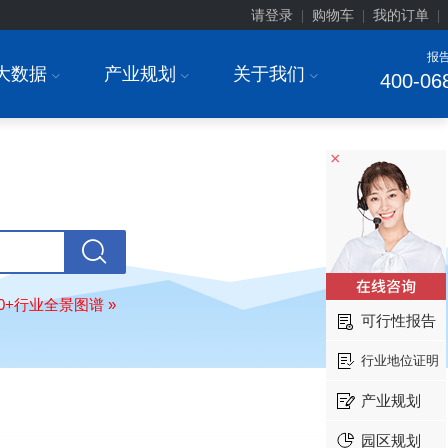
业深度调研与投资战略规划分析报告
请登录
购物车
我的订单
|
|
|
北京****科技有限公司
08-
报
订购
"2026-2031年中国
餐饮连锁
行
大数据
产业规划
关于我们
I
I
I
400-06
模式与发展趋势分析报告"
内蒙古****股份有限公司
08-
订购
"2026-2031年中国
蒸发器
行业
瞻与投资战略规划分析报告"
×
四川省****有限公司
08-
订购
"2026-2031年中国
LCD显示屏
显示器）
行业市场前瞻与投资战略规
析报告"
****有限公司深圳分公司
08-
订购
"2026-2031年
智能制造
行业市
80+行业全景图谱 »
与投资战略规划分析报告"
可行性报告
深圳******集团有限公司
08-
行业地位证明
订购
"2026-2031年中国
建筑装饰
行
前景与投资战略规划分析报告"
产业规划
深圳******传感器有限公司
08-
订购
"2026-2031年中国
激光传感器
园区规划