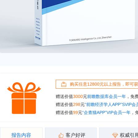
购买任意12800元以上报告，即可
赠送价值
3000
元
前瞻数据库会员一年
，免
赠送价值
298
元
“前瞻经济学人APP”SVIP
赠送价值
99
元
“企查猫APP”VIP会员一年
，
报告内容
客户好评
权威引