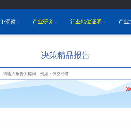
口·洞察
产业研究
行业地位证明
产业
I
I
I
决策精品报告
3