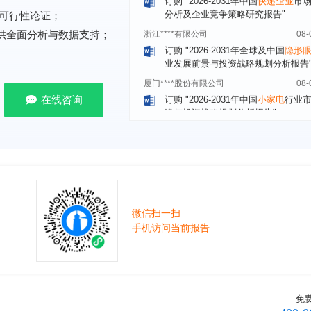
浙江****有限公司
08-
可行性论证；
订购
"2026-2031年全球及中国
隐形
提供全面分析与数据支持；
业发展前景与投资战略规划分析报告
厦门****股份有限公司
08-
订购
"2026-2031年中国
小家电
行业
瞻与投资战略规划分析报告"
在线咨询
****大学
08-
订购
"2026-2031年中国
激光加工设
市场前瞻与投资战略规划分析报告"
****（深圳）有限公司
08-
订购
"2026-2031年中国
制浆造纸机
行业发展前景与投资战略规划分析报
****有限公司深圳分公司
08-
微信扫一扫
订购
"2026-2031年中国
虚拟电厂（V
手机访问当前报告
行业发展前景预测与投资战略规划分
告"
杭州****科技有限公司
08-
订购
"2026-2031年中国
光伏运维
行
前瞻与投资战略规划分析报告"
免