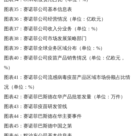
图表35：
赛诺菲公司基本信息表
图表36：
赛诺菲公司经营情况（单位：亿欧元）
图表37：
赛诺菲公司收入分业务（单位：%）
图表38：
赛诺菲公司市场发展策略部门
图表39：
赛诺菲全球业务区域分布（单位：%）
图表40：
赛诺菲公司疫苗产品销售情况（单位：亿欧元，
%）
图表41：
赛诺菲公司流感病毒疫苗产品区域市场份额占比情
况（单位：%）
图表42：
赛诺菲巴斯德在华产品批签发量（单位：万件）
图表43：
赛诺菲疫苗研发管线
图表44：
赛诺菲巴斯德在华主要事件
图表45：
赛诺菲巴斯德中国之第
图表46：
默沙东公司基本信息表