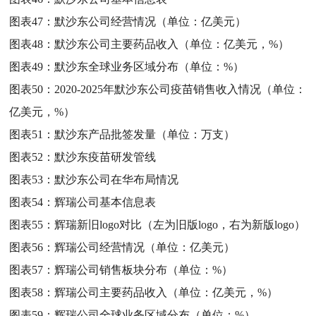
图表47：
默沙东公司经营情况（单位：亿美元）
图表48：
默沙东公司主要药品收入（单位：亿美元，%）
图表49：
默沙东全球业务区域分布（单位：%）
图表50：
2020-2025年默沙东公司疫苗销售收入情况（单位：
亿美元，%）
图表51：
默沙东产品批签发量（单位：万支）
图表52：
默沙东疫苗研发管线
图表53：
默沙东公司在华布局情况
图表54：
辉瑞公司基本信息表
图表55：
辉瑞新旧logo对比（左为旧版logo，右为新版logo）
图表56：
辉瑞公司经营情况（单位：亿美元）
图表57：
辉瑞公司销售板块分布（单位：%）
图表58：
辉瑞公司主要药品收入（单位：亿美元，%）
图表59：
辉瑞公司全球业务区域分布（单位：%）