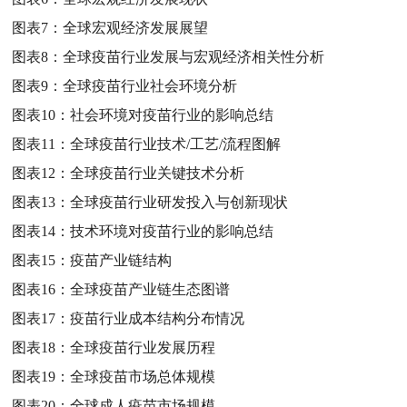
图表7：
全球宏观经济发展展望
图表8：
全球疫苗行业发展与宏观经济相关性分析
图表9：
全球疫苗行业社会环境分析
图表10：
社会环境对疫苗行业的影响总结
图表11：
全球疫苗行业技术/工艺/流程图解
图表12：
全球疫苗行业关键技术分析
图表13：
全球疫苗行业研发投入与创新现状
图表14：
技术环境对疫苗行业的影响总结
图表15：
疫苗产业链结构
图表16：
全球疫苗产业链生态图谱
图表17：
疫苗行业成本结构分布情况
图表18：
全球疫苗行业发展历程
图表19：
全球疫苗市场总体规模
图表20：
全球成人疫苗市场规模