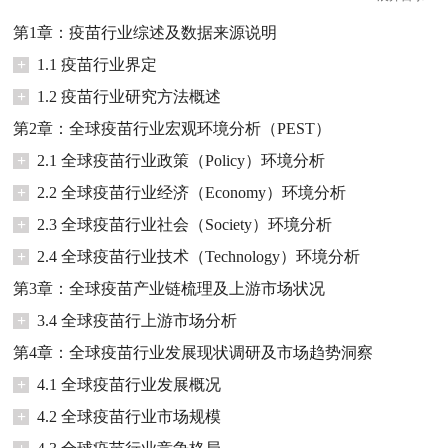
第1章：疫苗行业综述及数据来源说明
+
1.1 疫苗行业界定
+
1.2 疫苗行业研究方法概述
第2章：全球疫苗行业宏观环境分析（PEST）
+
2.1 全球疫苗行业政策（Policy）环境分析
+
2.2 全球疫苗行业经济（Economy）环境分析
+
2.3 全球疫苗行业社会（Society）环境分析
+
2.4 全球疫苗行业技术（Technology）环境分析
第3章：全球疫苗产业链梳理及上游市场状况
+
3.4 全球疫苗行上游市场分析
第4章：全球疫苗行业发展现状调研及市场趋势洞察
+
4.1 全球疫苗行业发展概况
+
4.2 全球疫苗行业市场规模