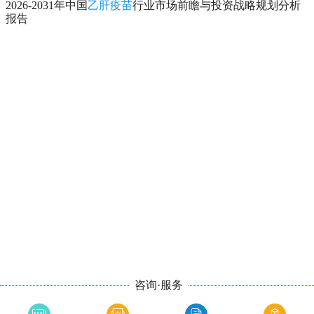
2026-2031年中国
乙肝疫苗
行业市场前瞻与投资战略规划分析
报告
咨询·服务