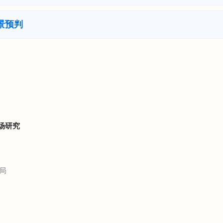
景预判
场研究
局