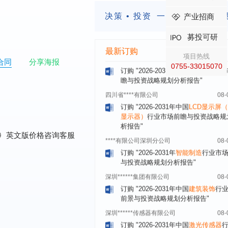
北京****科技有限公司
08-
决策 • 投资
一定要有前瞻的
产业招商
订购
"2026-2031年中国
餐饮连锁
行
模式与发展趋势分析报告"
募投可研
内蒙古****股份有限公司
08-
最新订购
订购
"2026-2031年中国
蒸发器
行业
项目热线
合同
分享海报
瞻与投资战略规划分析报告"
0755-33015070
四川省****有限公司
08-
订购
"2026-2031年中国
LCD显示屏
显示器）
行业市场前瞻与投资战略规
析报告"
****有限公司深圳分公司
08-
0
英文版价格咨询客服
订购
"2026-2031年
智能制造
行业市
与投资战略规划分析报告"
深圳******集团有限公司
08-
订购
"2026-2031年中国
建筑装饰
行
前景与投资战略规划分析报告"
深圳******传感器有限公司
08-
订购
"2026-2031年中国
激光传感器
场前瞻与投资战略规划分析报告"