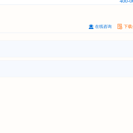
400-0
订购
"2026-2031年全球及中国
隐形
业发展前景与投资战略规划分析报告
厦门****股份有限公司
08-
订购
"2026-2031年中国
小家电
行业
在线咨询
下载
瞻与投资战略规划分析报告"
****大学
08-
订购
"2026-2031年中国
激光加工设
市场前瞻与投资战略规划分析报告"
****（深圳）有限公司
08-
订购
"2026-2031年中国
制浆造纸机
行业发展前景与投资战略规划分析报
****有限公司深圳分公司
08-
订购
"2026-2031年中国
虚拟电厂（V
行业发展前景预测与投资战略规划分
告"
杭州****科技有限公司
08-
订购
"2026-2031年中国
光伏运维
行
前瞻与投资战略规划分析报告"
克拉玛依******有限公司
08-