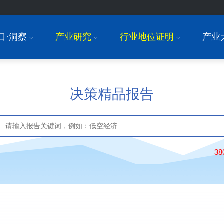
口·洞察
产业研究
行业地位证明
产业
I
I
I
决策精品报告
3