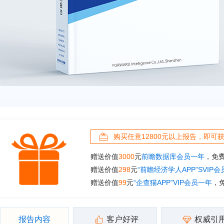
购买任意12800元以上报告，即可
赠送价值
3000
元
前瞻数据库会员一年
，免
赠送价值
298
元
“前瞻经济学人APP”SVIP
赠送价值
99
元
“企查猫APP”VIP会员一年
，
报告内容
客户好评
权威引