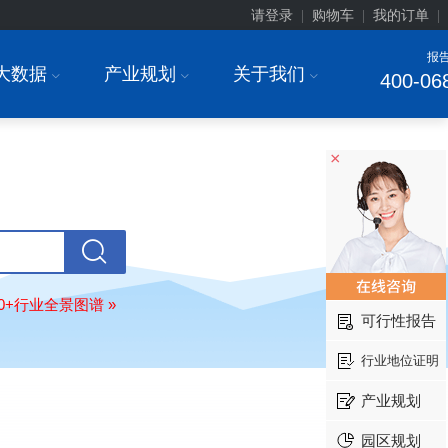
请登录
购物车
我的订单
|
|
|
报
大数据
产业规划
关于我们
I
I
I
400-06
×
北京******家具股份有限公司
08-
订购
"2026-2031年中国
教育家具
行
调研与投资战略规划分析报告"
80+行业全景图谱 »
东莞市******研究院
08-
可行性报告
订购
"2026-2031年中国
干细胞医疗
展前景预测与投资战略规划分析报告
行业地位证明
绍兴****科技有限公司
08-
产业规划
订购
"2026-2031年中国
锂电池正极
业深度调研与投资战略规划分析报告
园区规划