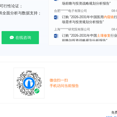
合肥******电子有限公司
08-
可行性论证；
订购
"2026-2031年中国医用
内窥镜
提供全面分析与数据支持；
场需求与投资规划分析报告"
上海******研究院有限公司
08-
订购
"2026-2031年中国
土壤修复
行
前瞻与投资战略规划分析报告"
在线咨询
常州******部件有限公司
08-
订购
"2026-2031年中国
新能源汽车
场前瞻与投资战略规划分析报告"
北京******股份有限公司
08-
订购
"2023-2028年中国
女士内衣
行
前瞻与投资战略规划分析报告"
湖北******饮品股份有限公司
08-
微信扫一扫
订购
"2026-2031年中国
益生菌产品
手机访问当前报告
展前景预测与投资战略规划分析报告
深圳******技术有限公司
08-
订购
"2026-2031年中国
快递企业
市
分析及企业竞争策略研究报告"
免
浙江****有限公司
08-