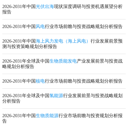
2026-2031年中国
光伏出海
现状深度调研与投资机遇展望分析
报告
2026-2031年中国
风电
行业市场前瞻与投资战略规划分析报告
2026-2031年中国
海上风力发电（海上风电）
行业发展前景预
测与投资策略规划分析报告
2026-2031年全球及中国
生物质能发电
产业发展前景与投资战
略规划分析报告
2026-2031年中国
核电
行业市场前瞻与投资战略规划分析报告
2026-2031年全球及中国
氢能源
行业发展前景与投资战略规划
分析报告
2026-2031年中国
生物质能源
行业市场前瞻与投资规划分析报
告