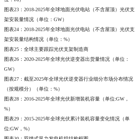
图表23：
2018-2025年全球地面光伏电站（不含屋顶）光伏支
架安装量情况（单位：GW）
图表24：
2018-2025年全球地面光伏电站（不含屋顶）光伏支
架安装量结构情况（单位：%）
图表25：
全球主要跟踪光伏支架制造商
图表26：
2020-2025年全球光伏逆变器出货量情况（单位：
GW）
图表27：
截至2025年全球光伏逆变器行业细分市场分布情况
（按规模分）（单位：%）
图表28：
2016-2025年全球光伏新增装机容量（单位:GW，
%）
图表29：
2015-2025年全球光伏累计装机容量变化情况（单
位:GW，%）
图表30：
双馈式风力发电机组结构框图