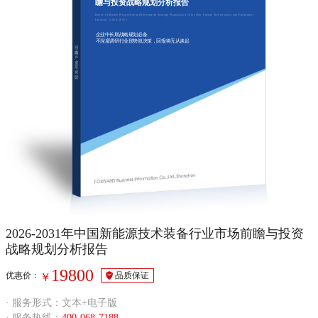
瞻与投资战略规划分析报告
Report of Market Prospective and Investment Strategy Planning on China New Energy Technologies and Equipment
Industry（2026-2031）
企业中长期战略规划必备
不深度调研行业形势就决策，回报将无从谈起
2026-2031年中国新能源技术装备行业市场前瞻与投资
战略规划分析报告
19800
优惠价：
品质保证
￥
· 服务形式：文本+电子版
· 服务热线：
400-068-7188