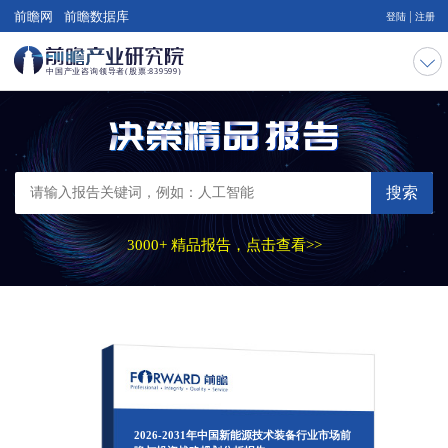
|
前瞻网
前瞻数据库
登陆
注册
搜索
3000+ 精品报告，点击查看>>
2026-2031年中国新能源技术装备行业市场前