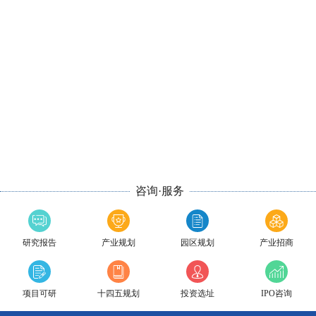
咨询·服务
研究报告
产业规划
园区规划
产业招商
项目可研
十四五规划
投资选址
IPO咨询