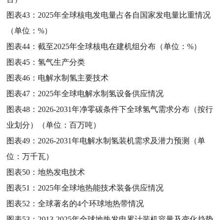
图表43：
2025年全球核电发电量占各自国家发电量比重情况
（单位：%）
图表44：
截至2025年全球核电在建机组分布（单位：%）
图表45：
氢气生产分类
图表46：
电解水制氢主要技术
图表47：
2025年全球电解水制氢设备供应情况
图表48：
2026-2031年净零碳条件下全球氢气需求分布（按行
业划分）（单位：百万吨）
图表49：
2026-2031年电解水制氢装机需求及潜力预测（单
位：万千瓦）
图表50：
地热发电技术
图表51：
2025年全球地热能技术装备供应情况
图表52：
全球著名的4个环球地热带情况
图表53：
2013-2025年全球地热发电累计装机容量及变化趋势