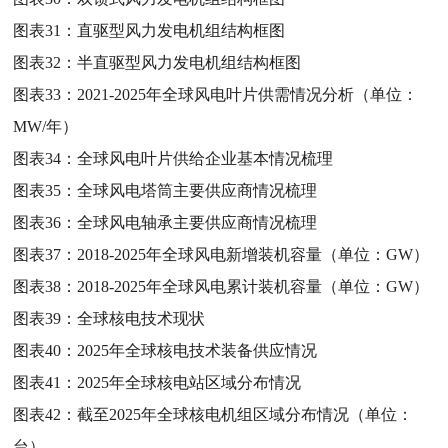
图表31：
直驱型风力发电机组结构框图
图表32：
半直驱型风力发电机组结构框图
图表33：
2021-2025年全球风电叶片供需情况分析（单位：
MW/年）
图表34：
全球风电叶片供给企业基本情况梳理
图表35：
全球风电塔筒主要供应商情况梳理
图表36：
全球风电轴承主要供应商情况梳理
图表37：
2018-2025年全球风电新增装机容量（单位：GW）
图表38：
2018-2025年全球风电累计装机容量（单位：GW）
图表39：
全球核电技术现状
图表40：
2025年全球核电技术装备供应情况
图表41：
2025年全球核电站区域分布情况
图表42：
截至2025年全球核电机组区域分布情况（单位：
台）