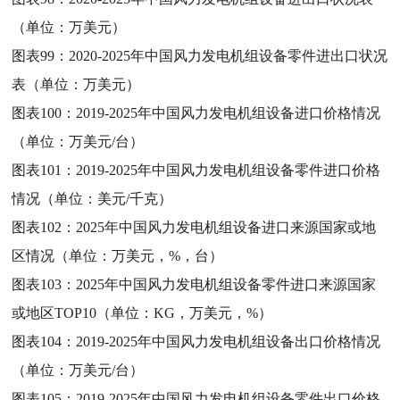
（单位：万美元）
图表99：
2020-2025年中国风力发电机组设备零件进出口状况
表（单位：万美元）
图表100：
2019-2025年中国风力发电机组设备进口价格情况
（单位：万美元/台）
图表101：
2019-2025年中国风力发电机组设备零件进口价格
情况（单位：美元/千克）
图表102：
2025年中国风力发电机组设备进口来源国家或地
区情况（单位：万美元，%，台）
图表103：
2025年中国风力发电机组设备零件进口来源国家
或地区TOP10（单位：KG，万美元，%）
图表104：
2019-2025年中国风力发电机组设备出口价格情况
（单位：万美元/台）
图表105：
2019-2025年中国风力发电机组设备零件出口价格