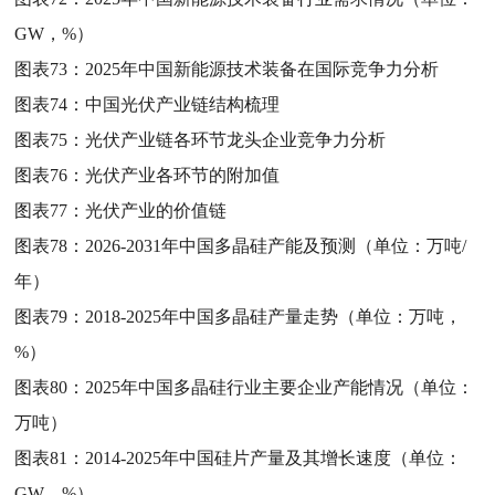
GW，%）
图表73：
2025年中国新能源技术装备在国际竞争力分析
图表74：
中国光伏产业链结构梳理
图表75：
光伏产业链各环节龙头企业竞争力分析
图表76：
光伏产业各环节的附加值
图表77：
光伏产业的价值链
图表78：
2026-2031年中国多晶硅产能及预测（单位：万吨/
年）
图表79：
2018-2025年中国多晶硅产量走势（单位：万吨，
%）
图表80：
2025年中国多晶硅行业主要企业产能情况（单位：
万吨）
图表81：
2014-2025年中国硅片产量及其增长速度（单位：
GW，%）