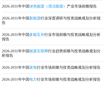
2026-2031年中国
绿色能源（清洁能源）
产业市场前瞻报告
2026-2031年中国
新能源
行业深度调研与投资战略规划分析报
告
2026-2031年中国
多能互补
行业市场前瞻与投资战略规划分析
报告
2026-2031年中国
能源互联网
行业趋势前瞻与投资战略规划分
析报告
2026-2031年中国
发电
行业市场前瞻与投资战略规划分析报告
2026-2031年中国
电力
行业市场前瞻与投资战略规划分析报告