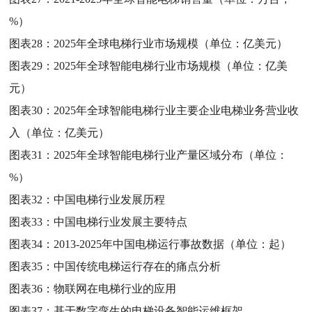
%）
图表28：
2025年全球电梯行业市场规模（单位：亿美元）
图表29：
2025年全球智能电梯行业市场规模（单位：亿美
元）
图表30：
2025年全球智能电梯行业主要企业电梯业务营业收
入（单位：亿美元）
图表31：
2025年全球智能电梯行业产量区域分布（单位：
%）
图表32：
中国电梯行业发展历程
图表33：
中国电梯行业发展主要特点
图表34：
2013-2025年中国电梯运行事故数据（单位：起）
图表35：
中国传统电梯运行存在的痛点分析
图表36：
物联网在电梯行业的应用
图表37：
基于数字孪生的电梯设备智能运维框架