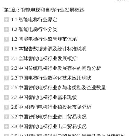
第1章：智能电梯和自动行业发展概述
+
1.1 智能电梯行业界定
+
1.2 智能电梯行业分类
+
1.3 智能电梯行业监管规范体系
+
1.5 本报告数据来源及统计标准说明
+
2.1 全球智能电梯行业发展概括
+
2.2 中国传统电梯行业发展存在的问题分析
+
2.3 中国电梯行业数字化技术应用现状
+
2.5 中国智能电梯行业参与者类型及企业数量
+
2.7 中国智能电梯行业需求现状
+
2.8 中国智能电梯行业招投标市场分析
+
3.2 中国智能电梯行业进口贸易状况
+
3.3 中国智能电梯行业出口贸易状况