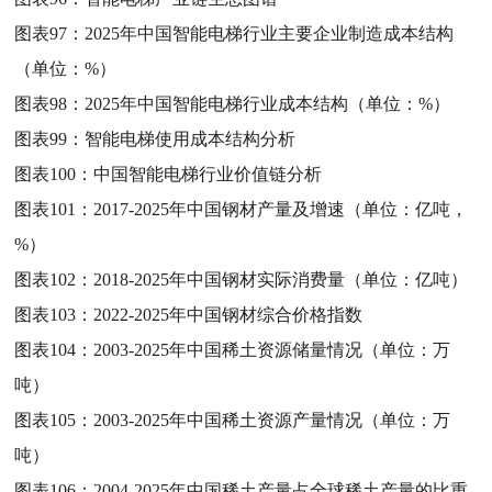
图表97：
2025年中国智能电梯行业主要企业制造成本结构
（单位：%）
图表98：
2025年中国智能电梯行业成本结构（单位：%）
图表99：
智能电梯使用成本结构分析
图表100：
中国智能电梯行业价值链分析
图表101：
2017-2025年中国钢材产量及增速（单位：亿吨，
%）
图表102：
2018-2025年中国钢材实际消费量（单位：亿吨）
图表103：
2022-2025年中国钢材综合价格指数
图表104：
2003-2025年中国稀土资源储量情况（单位：万
吨）
图表105：
2003-2025年中国稀土资源产量情况（单位：万
吨）
图表106：
2004-2025年中国稀土产量占全球稀土产量的比重