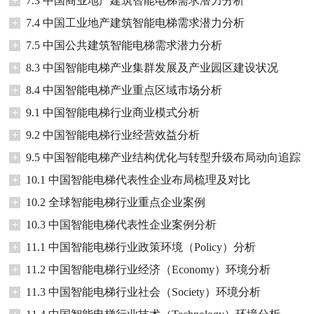
+
7.3 中国商业地产建筑智能电梯需求潜力分析
+
7.4 中国工业地产建筑智能电梯需求潜力分析
+
7.5 中国公共建筑智能电梯需求潜力分析
+
8.3 中国智能电梯产业集群发展及产业园区建设状况
+
8.4 中国智能电梯产业重点区域市场分析
+
9.1 中国智能电梯行业商业模式分析
+
9.2 中国智能电梯行业经营效益分析
+
9.5 中国智能电梯产业结构优化与转型升级布局动向追踪
+
10.1 中国智能电梯代表性企业布局梳理及对比
+
10.2 全球智能电梯行业重点企业案例
+
10.3 中国智能电梯代表性企业案例分析
+
11.1 中国智能电梯行业政策环境（Policy）分析
+
11.2 中国智能电梯行业经济（Economy）环境分析
+
11.3 中国智能电梯行业社会（Society）环境分析