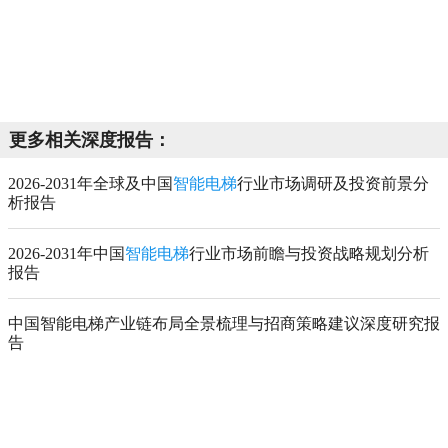
更多相关深度报告：
2026-2031年全球及中国
智能电梯
行业市场调研及投资前景分
析报告
2026-2031年中国
智能电梯
行业市场前瞻与投资战略规划分析
报告
中国智能电梯产业链布局全景梳理与招商策略建议深度研究报
告