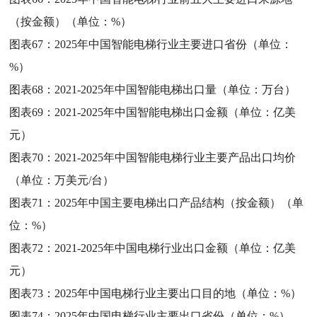
（按金额）（单位：%）
图表67：
2025年中国智能电梯行业主要进口省份（单位：
%）
图表68：
2021-2025年中国智能电梯出口量（单位：万台）
图表69：
2021-2025年中国智能电梯出口金额（单位：亿美
元）
图表70：
2021-2025年中国智能电梯行业主要产品出口均价
（单位：万美元/台）
图表71：
2025年中国主要电梯出口产品结构（按金额）（单
位：%）
图表72：
2021-2025年中国电梯行业出口金额（单位：亿美
元）
图表73：
2025年中国电梯行业主要出口目的地（单位：%）
图表74：
2025年中国电梯行业主要出口省份（单位：%）