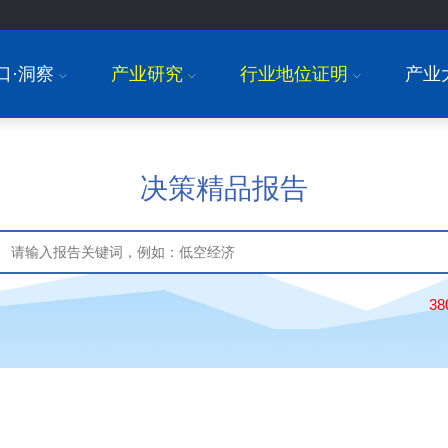
口·洞察
产业研究
行业地位证明
产业
I
I
I
决策精品报告
3