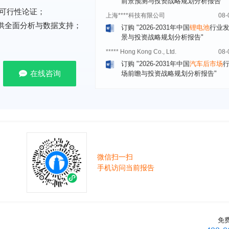
订购
"2026-2031年中国
锂电池
行业
可行性论证；
景与投资战略规划分析报告"
提供全面分析与数据支持；
***** Hong Kong Co., Ltd.
08-
订购
"2026-2031年中国
汽车后市场
场前瞻与投资战略规划分析报告"
宁波*****装备有限公司
08-
在线咨询
订购
"2026-2031年中国
空压机（空
机）
行业发展前景预测与投资战略规
析报告"
湖北******管理有限公司
08-
订购
"2026-2031年中国
口腔医疗
行
前瞻与投资战略规划分析报告"
宁波******股份有限公司
08-
微信扫一扫
订购
"2026-2031年中国
新能源汽车
手机访问当前报告
控制器
行业市场前瞻与投资战略规划
报告"
广州******集团有限公司
08-
订购
"2026-2031年
广告
行业市场前
免
资战略规划分析报告"