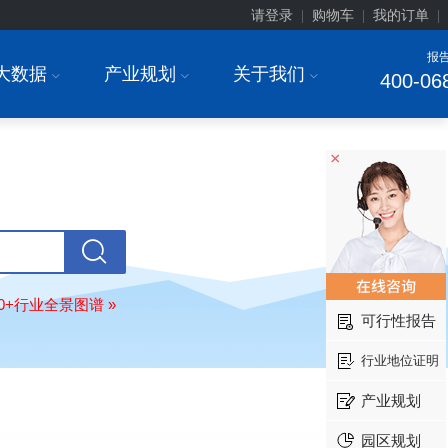
请登录
购物车
我的订单
|
|
|
报
大数据
产业规划
关于我们
I
I
I
400-06
×
安徽******大学
08-
订购
"2026-2031年中国
生物育种
行
前瞻与投资战略规划分析报告"
80+行业全景图谱 »
可行性报告
中国******公司研究院
08-
订购
"2026-2031年中国
超高频RFID
行业地位证明
场前瞻与投资战略规划分析报告"
北京市******集团有限公司
08-
产业规划
订购
"2026-2031年中国
应急通信
行
前景预测与投资战略规划分析报告"
园区规划