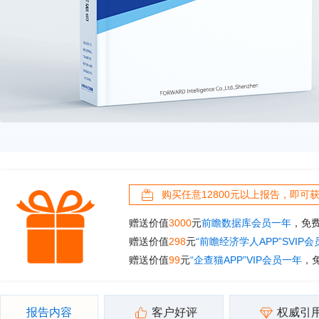
购买任意12800元以上报告，即可
赠送价值
3000
元
前瞻数据库会员一年
，免
赠送价值
298
元
“前瞻经济学人APP”SVIP
赠送价值
99
元
“企查猫APP”VIP会员一年
，
报告内容
客户好评
权威引