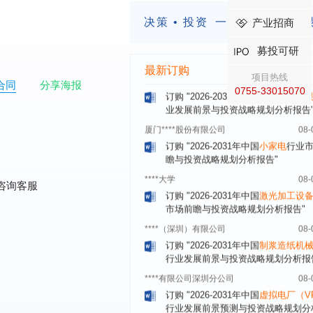
深圳******技术有限公司
08-
订购
"2026-2031年中国
快递企业
市
决策 • 投资
一定要有前瞻的
产业招商
分析及企业竞争策略研究报告"
募投可研
浙江****有限公司
08-
最新订购
订购
"2026-2031年全球及中国
隐形
项目热线
业发展前景与投资战略规划分析报告
合同
分享海报
0755-33015070
厦门****股份有限公司
08-
订购
"2026-2031年中国
小家电
行业
瞻与投资战略规划分析报告"
****大学
08-
订购
"2026-2031年中国
激光加工设
市场前瞻与投资战略规划分析报告"
咨询客服
****（深圳）有限公司
08-
订购
"2026-2031年中国
制浆造纸机
行业发展前景与投资战略规划分析报
****有限公司深圳分公司
08-
订购
"2026-2031年中国
虚拟电厂（V
行业发展前景预测与投资战略规划分
告"