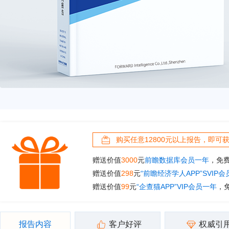
购买任意12800元以上报告，即可
赠送价值
3000
元
前瞻数据库会员一年
，免
赠送价值
298
元
“前瞻经济学人APP”SVIP
赠送价值
99
元
“企查猫APP”VIP会员一年
，
报告内容
客户好评
权威引