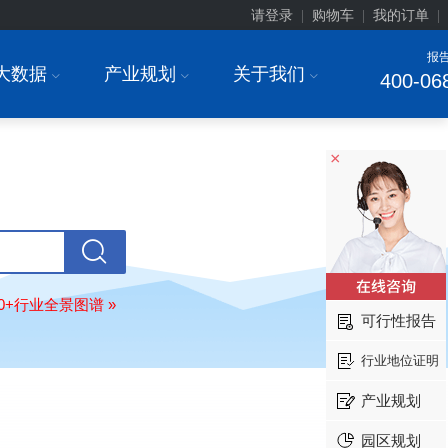
请登录
购物车
我的订单
|
|
|
报
大数据
产业规划
关于我们
I
I
I
400-06
×
上海******研究院有限公司
08-
订购
"2026-2031年中国
土壤修复
行
前瞻与投资战略规划分析报告"
常州******部件有限公司
08-
订购
"2026-2031年中国
新能源汽车
场前瞻与投资战略规划分析报告"
80+行业全景图谱 »
北京******股份有限公司
08-
可行性报告
订购
"2023-2028年中国
女士内衣
行
前瞻与投资战略规划分析报告"
行业地位证明
湖北******饮品股份有限公司
08-
产业规划
订购
"2026-2031年中国
益生菌产品
展前景预测与投资战略规划分析报告
园区规划