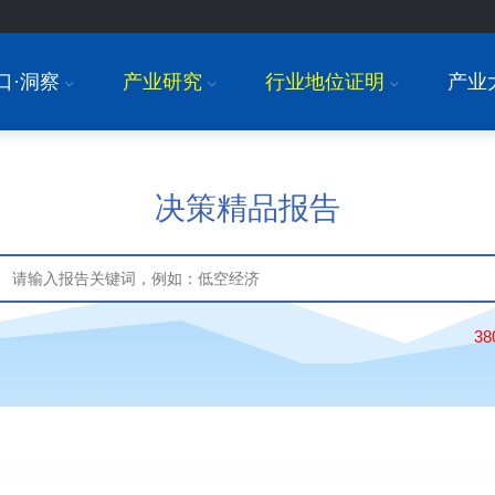
口·洞察
产业研究
行业地位证明
产业
I
I
I
决策精品报告
3