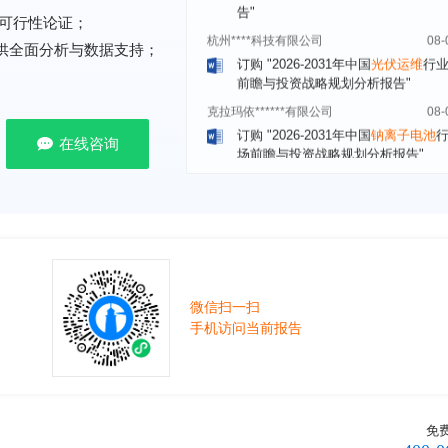
杭州****科技有限公司
08-
可行性论证；
订购
"2026-2031年中国
光伏运维
行
前瞻与投资战略规划分析报告"
提供全面分析与数据支持；
克拉玛依******有限公司
08-
订购
"2026-2031年中国
钠离子电池
场前瞻与投资战略规划分析报告"
在线咨询
安徽******大学
08-
订购
"2026-2031年中国
生物育种
行
前瞻与投资战略规划分析报告"
中国******公司研究院
08-
订购
"2026-2031年中国
超高频RFID
场前瞻与投资战略规划分析报告"
北京市******集团有限公司
08-
微信扫一扫
订购
"2026-2031年中国
应急通信
行
手机访问当前报告
前景预测与投资战略规划分析报告"
武汉市******中心
08-
订购
"2026-2031年中国
固态电池
行
前瞻与投资战略规划分析报告"
****（北京）有限公司
08-
免