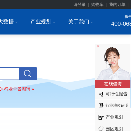
请登录
购物车
我的订单
|
|
|
报
大数据
产业规划
关于我们
I
I
I
400-06
×
安徽******大学
08-
订购
"2026-2031年中国
生物育种
行
前瞻与投资战略规划分析报告"
中国******公司研究院
08-
80+行业全景图谱 »
订购
"2026-2031年中国
超高频RFID
可行性报告
场前瞻与投资战略规划分析报告"
北京市******集团有限公司
08-
行业地位证明
订购
"2026-2031年中国
应急通信
行
前景预测与投资战略规划分析报告"
产业规划
武汉市******中心
08-
园区规划
订购
"2026-2031年中国
固态电池
行