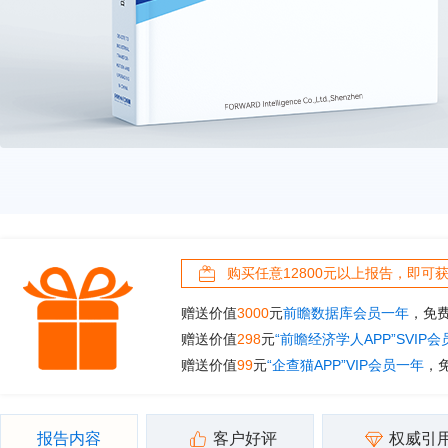
购买任意12800元以上报告，即可
赠送价值
3000
元
前瞻数据库会员一年
，免
赠送价值
298
元
“前瞻经济学人APP”SVIP
赠送价值
99
元
“企查猫APP”VIP会员一年
，
报告内容
客户好评
权威引