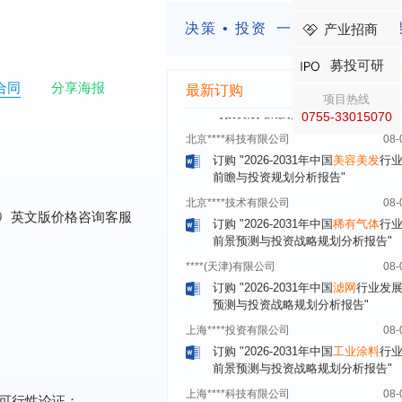
前瞻与投资战略规划分析报告"
决策 • 投资
一定要有前瞻的
产业招商
****（北京）有限公司
08-
订购
"2026-2031年中国
广告
行业市
募投可研
与投资战略规划分析报告"
合同
分享海报
最新订购
项目热线
北京****科技有限公司
08-
0755-33015070
订购
"2026-2031年中国
美容美发
行
前瞻与投资规划分析报告"
北京****技术有限公司
08-
订购
"2026-2031年中国
稀有气体
行
前景预测与投资战略规划分析报告"
0
英文版价格咨询客服
****(天津)有限公司
08-
订购
"2026-2031年中国
滤网
行业发
预测与投资战略规划分析报告"
上海****投资有限公司
08-
订购
"2026-2031年中国
工业涂料
行
前景预测与投资战略规划分析报告"
上海****科技有限公司
08-
订购
"2026-2031年中国
锂电池
行业
景与投资战略规划分析报告"
可行性论证；