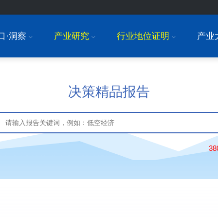
口·洞察
产业研究
行业地位证明
产业
I
I
I
决策精品报告
3