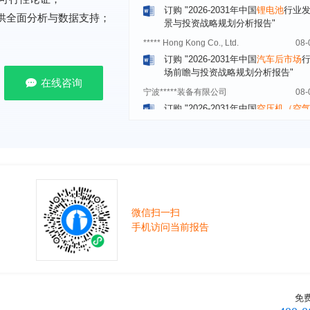
提供全面分析与数据支持；
***** Hong Kong Co., Ltd.
08-
订购
"2026-2031年中国
汽车后市场
场前瞻与投资战略规划分析报告"
宁波*****装备有限公司
08-
在线咨询
订购
"2026-2031年中国
空压机（空
机）
行业发展前景预测与投资战略规
析报告"
湖北******管理有限公司
08-
订购
"2026-2031年中国
口腔医疗
行
前瞻与投资战略规划分析报告"
宁波******股份有限公司
08-
订购
"2026-2031年中国
新能源汽车
控制器
行业市场前瞻与投资战略规划
微信扫一扫
报告"
手机访问当前报告
广州******集团有限公司
08-
订购
"2026-2031年
广告
行业市场前
资战略规划分析报告"
贵州******化工有限公司
08-
免
订购
"2026-2031年全球及中国
磷酸三