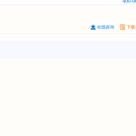
400-0
氯丙基）酯（TCPP）
行业发展前景
战略规划分析报告"
上海******能源有限公司
08-
订购
"2026-2031年中国
钠离子电池
在线咨询
下载
场前瞻与投资战略规划分析报告"
广州****代理有限公司
08-
订购
"2026-2031年中国
危险化学品
品）物流
行业市场前瞻与投资战略规
析报告"
****个人购买
08-
订购
"2026-2031年中国
机场建设
行
前瞻与投资可行性分析报告"
苏州****（集团）有限公司
08-
订购
"2026-2031年中国
环保
行业发
与投资预测分析报告"
深圳****技术有限公司
08-
订购
"2026-2031年中国
合同物流
行
前瞻与投资战略规划分析报告"
深圳****科技有限公司
08-