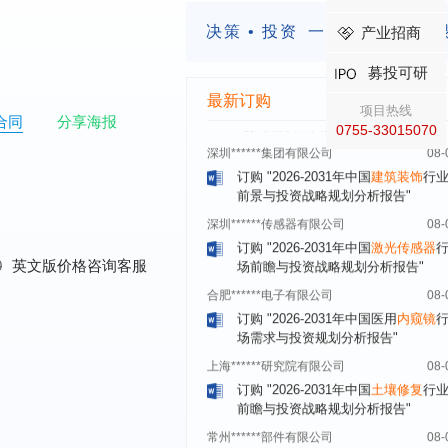
显示器）
行业市场前瞻与投资战略规
析报告"
决策 • 投资
一定要有前瞻的
产业招商
****有限公司深圳分公司
08-
募投可研
订购
"2026-2031年
智能制造
行业市
与投资战略规划分析报告"
最新订购
项目热线
深圳******集团有限公司
08-
合同
分享海报
0755-33015070
订购
"2026-2031年中国
建筑装饰
行
前景与投资战略规划分析报告"
深圳******传感器有限公司
08-
订购
"2026-2031年中国
激光传感器
场前瞻与投资战略规划分析报告"
合肥******电子有限公司
08-
0
英文版价格咨询客服
订购
"2026-2031年中国医用
内窥镜
场需求与投资规划分析报告"
上海******研究院有限公司
08-
订购
"2026-2031年中国
土壤修复
行
前瞻与投资战略规划分析报告"
常州******部件有限公司
08-
订购
"2026-2031年中国
新能源汽车
场前瞻与投资战略规划分析报告"