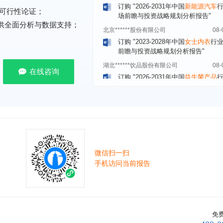
可行性论证；
北京******股份有限公司
08-
提供全面分析与数据支持；
订购
"2023-2028年中国
女士内衣
行
前瞻与投资战略规划分析报告"
湖北******饮品股份有限公司
08-
订购
"2026-2031年中国
益生菌产品
展前景预测与投资战略规划分析报告
在线咨询
深圳******技术有限公司
08-
订购
"2026-2031年中国
快递企业
市
分析及企业竞争策略研究报告"
浙江****有限公司
08-
订购
"2026-2031年全球及中国
隐形
业发展前景与投资战略规划分析报告
微信扫一扫
厦门****股份有限公司
08-
手机访问当前报告
订购
"2026-2031年中国
小家电
行业
瞻与投资战略规划分析报告"
****大学
08-
订购
"2026-2031年中国
激光加工设
市场前瞻与投资战略规划分析报告"
免