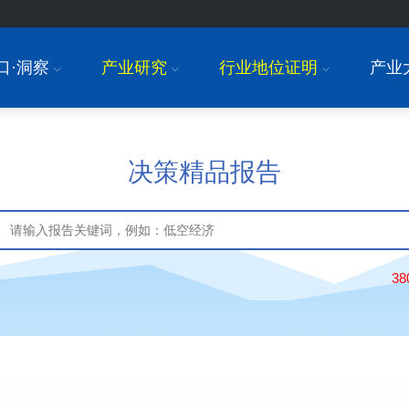
口·洞察
产业研究
行业地位证明
产业
I
I
I
决策精品报告
3