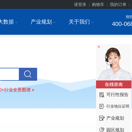
请登录
购物车
我的订单
|
|
|
北京******家具股份有限公司
08-
报
大数据
产业规划
关于我们
订购
"2026-2031年中国
教育家具
行
I
I
I
400-06
调研与投资战略规划分析报告"
东莞市******研究院
08-
订购
"2026-2031年中国
干细胞医疗
×
展前景预测与投资战略规划分析报告
绍兴****科技有限公司
08-
订购
"2026-2031年中国
锂电池正极
业深度调研与投资战略规划分析报告
北京****科技有限公司
08-
订购
"2026-2031年中国
餐饮连锁
行
80+行业全景图谱 »
模式与发展趋势分析报告"
可行性报告
内蒙古****股份有限公司
08-
订购
"2026-2031年中国
蒸发器
行业
行业地位证明
瞻与投资战略规划分析报告"
产业规划
四川省****有限公司
08-
订购
"2026-2031年中国
LCD显示屏
园区规划