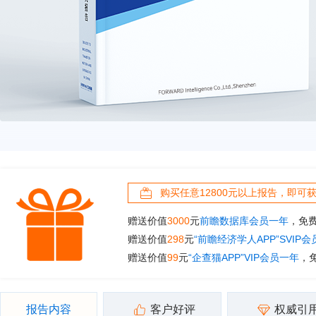
购买任意12800元以上报告，即可
赠送价值
3000
元
前瞻数据库会员一年
，免
赠送价值
298
元
“前瞻经济学人APP”SVIP
赠送价值
99
元
“企查猫APP”VIP会员一年
，
报告内容
客户好评
权威引