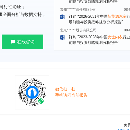
可行性论证；
订购
"2026-2031年中国
新能源汽车
场前瞻与投资战略规划分析报告"
提供全面分析与数据支持；
北京******股份有限公司
08-
订购
"2023-2028年中国
女士内衣
行
前瞻与投资战略规划分析报告"
湖北******饮品股份有限公司
08-
在线咨询
订购
"2026-2031年中国
益生菌产品
展前景预测与投资战略规划分析报告
深圳******技术有限公司
08-
订购
"2026-2031年中国
快递企业
市
分析及企业竞争策略研究报告"
浙江****有限公司
08-
订购
"2026-2031年全球及中国
隐形
微信扫一扫
业发展前景与投资战略规划分析报告
手机访问当前报告
厦门****股份有限公司
08-
订购
"2026-2031年中国
小家电
行业
瞻与投资战略规划分析报告"
****大学
08-
免
订购
"2026-2031年中国
激光加工设