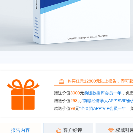
购买任意12800元以上报告，即可
赠送价值
3000
元
前瞻数据库会员一年
，免
赠送价值
298
元
“前瞻经济学人APP”SVIP
赠送价值
99
元
“企查猫APP”VIP会员一年
，
报告内容
客户好评
权威引