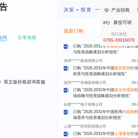
四川省****有限公司
08-
报告
订购
"2026-2031年中国
LCD显示屏
决策 • 投资
一定要有前瞻的
产业招商
显示器）
行业市场前瞻与投资战略规
析报告"
募投可研
****有限公司深圳分公司
08-
最新订购
项目热线
订购
"2026-2031年
智能制造
行业市
合同
分享海报
0755-33015070
与投资战略规划分析报告"
深圳******集团有限公司
08-
订购
"2026-2031年中国
建筑装饰
行
前景与投资战略规划分析报告"
深圳******传感器有限公司
08-
订购
"2026-2031年中国
激光传感器
0
英文版价格咨询客服
场前瞻与投资战略规划分析报告"
合肥******电子有限公司
08-
订购
"2026-2031年中国医用
内窥镜
场需求与投资规划分析报告"
上海******研究院有限公司
08-
订购
"2026-2031年中国
土壤修复
行
前瞻与投资战略规划分析报告"
常州******部件有限公司
08-