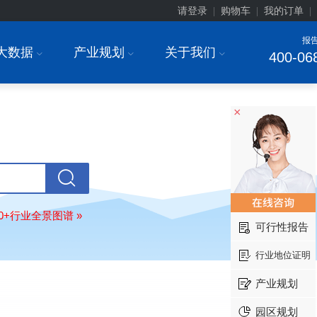
请登录
购物车
我的订单
|
|
|
报
大数据
产业规划
关于我们
I
I
I
400-06
北京******家具股份有限公司
08-
订购
"2026-2031年中国
教育家具
行
调研与投资战略规划分析报告"
×
东莞市******研究院
08-
订购
"2026-2031年中国
干细胞医疗
展前景预测与投资战略规划分析报告
绍兴****科技有限公司
08-
订购
"2026-2031年中国
锂电池正极
业深度调研与投资战略规划分析报告
80+行业全景图谱 »
北京****科技有限公司
08-
可行性报告
订购
"2026-2031年中国
餐饮连锁
行
模式与发展趋势分析报告"
行业地位证明
内蒙古****股份有限公司
08-
产业规划
订购
"2026-2031年中国
蒸发器
行业
瞻与投资战略规划分析报告"
园区规划