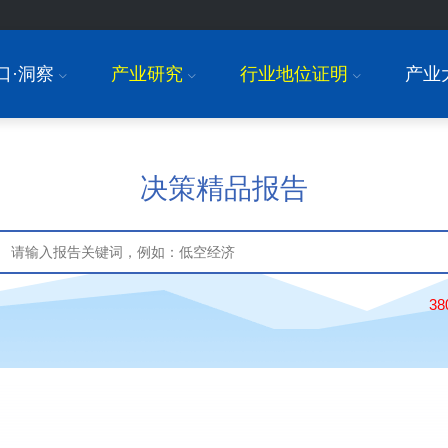
口·洞察
产业研究
行业地位证明
产业
I
I
I
决策精品报告
3