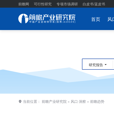
前瞻网
可行性研究
专项市场调研
白皮书/蓝皮书
首页
风
研究报告
当前位置：
前瞻产业研究院
»
风口·洞察
»
前瞻趋势