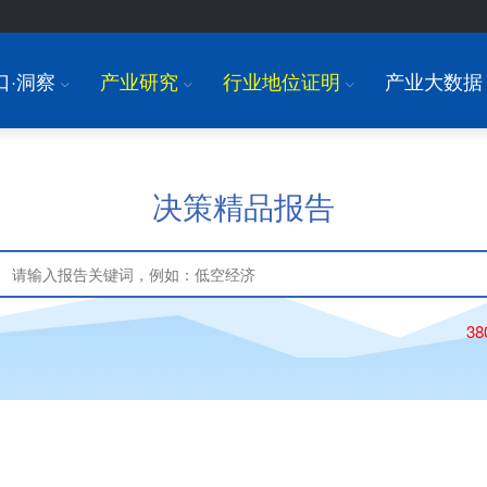
口·洞察
产业研究
行业地位证明
产业大数据
I
I
I
决策精品报告
3