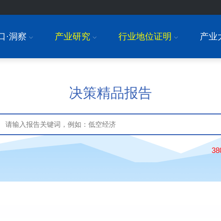
口·洞察
产业研究
行业地位证明
产业
I
I
I
决策精品报告
3