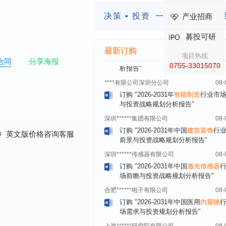
瞻与投资战略规划分析报告"
决策 • 投资
一定要有前瞻的
产业招商
四川省****有限公司
08-
订购
"2026-2031年中国
LCD显示屏
募投可研
显示器）
行业市场前瞻与投资战略规
最新订购
析报告"
项目热线
合同
分享海报
0755-33015070
****有限公司深圳分公司
08-
订购
"2026-2031年
智能制造
行业市
与投资战略规划分析报告"
深圳******集团有限公司
08-
订购
"2026-2031年中国
建筑装饰
行
前景与投资战略规划分析报告"
0
英文版价格咨询客服
深圳******传感器有限公司
08-
订购
"2026-2031年中国
激光传感器
场前瞻与投资战略规划分析报告"
合肥******电子有限公司
08-
订购
"2026-2031年中国医用
内窥镜
场需求与投资规划分析报告"
上海******研究院有限公司
08-
订购
"2026-2031年中国
土壤修复
行