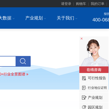
请登录
购物车
我的订单
|
|
|
报
大数据
产业规划
关于我们
I
I
I
400-06
北京******家具股份有限公司
08-
订购
"2026-2031年中国
教育家具
行
×
调研与投资战略规划分析报告"
东莞市******研究院
08-
订购
"2026-2031年中国
干细胞医疗
展前景预测与投资战略规划分析报告
绍兴****科技有限公司
08-
订购
"2026-2031年中国
锂电池正极
80+行业全景图谱 »
业深度调研与投资战略规划分析报告
可行性报告
北京****科技有限公司
08-
行业地位证明
订购
"2026-2031年中国
餐饮连锁
行
模式与发展趋势分析报告"
产业规划
内蒙古****股份有限公司
08-
园区规划
订购
"2026-2031年中国
蒸发器
行业