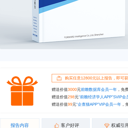
购买任意12800元以上报告，即可
赠送价值
3000
元
前瞻数据库会员一年
，免
赠送价值
298
元
“前瞻经济学人APP”SVIP
赠送价值
99
元
“企查猫APP”VIP会员一年
，
报告内容
客户好评
权威引