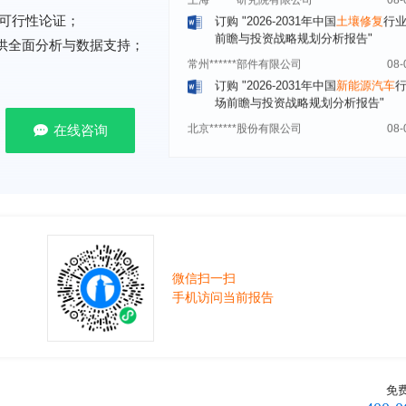
前瞻与投资战略规划分析报告"
可行性论证；
常州******部件有限公司
08-
提供全面分析与数据支持；
订购
"2026-2031年中国
新能源汽车
场前瞻与投资战略规划分析报告"
北京******股份有限公司
08-
订购
"2023-2028年中国
女士内衣
行
在线咨询
前瞻与投资战略规划分析报告"
湖北******饮品股份有限公司
08-
订购
"2026-2031年中国
益生菌产品
展前景预测与投资战略规划分析报告
深圳******技术有限公司
08-
订购
"2026-2031年中国
快递企业
市
分析及企业竞争策略研究报告"
微信扫一扫
浙江****有限公司
08-
手机访问当前报告
订购
"2026-2031年全球及中国
隐形
业发展前景与投资战略规划分析报告
厦门****股份有限公司
08-
订购
"2026-2031年中国
小家电
行业
免
瞻与投资战略规划分析报告"