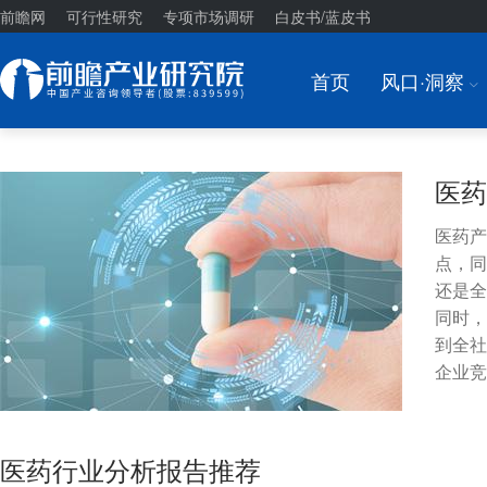
前瞻网
可行性研究
专项市场调研
白皮书/蓝皮书
首页
风口·洞察
I
医药
医药产
点，同
还是全
同时，
到全社
企业竞
医药行业分析报告推荐