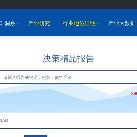
口·洞察
产业研究
行业地位证明
产业大数据
I
I
I
决策精品报告
3
与AR