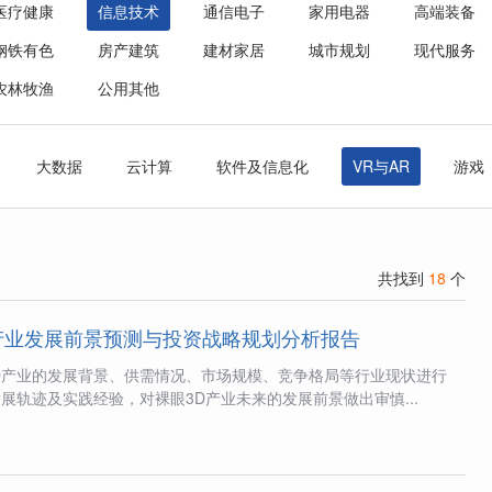
医疗健康
信息技术
通信电子
家用电器
高端装备
钢铁有色
房产建筑
建材家居
城市规划
现代服务
农林牧渔
公用其他
大数据
云计算
软件及信息化
VR与AR
游戏
共找到
18
个
产业发展前景预测与投资战略规划分析报告
D产业的发展背景、供需情况、市场规模、竞争格局等行业现状进行
展轨迹及实践经验，对裸眼3D产业未来的发展前景做出审慎...