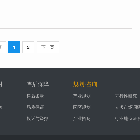
页
1
2
下一页
付
售后保障
规划·咨询
售后条款
产业规划
可行性研究
送
品质保证
园区规划
专项市场调
投诉与举报
产业招商
行业地位证