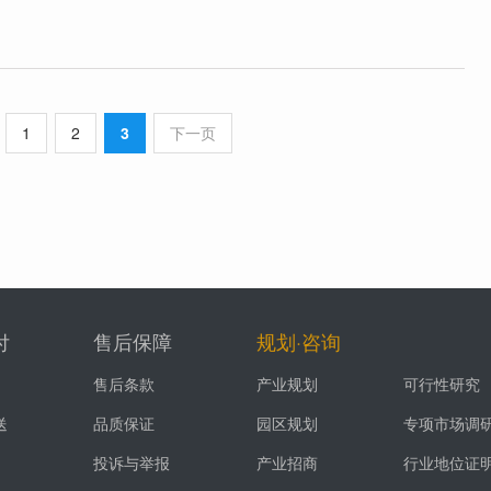
1
2
3
下一页
付
售后保障
规划·咨询
售后条款
产业规划
可行性研究
送
品质保证
园区规划
专项市场调
投诉与举报
产业招商
行业地位证