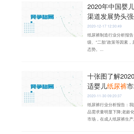
2020年中国婴
渠道发展势头强
2020-12-17 12:30:49
纸尿裤制造行业分析报告
级、“二胎”政策等因素
态势。...
十张图了解202
适婴儿
纸
尿
裤
市
2020-11-30 09:20:37
纸尿裤行业分析报告：我
品需求量明显下降;老龄
市场，在成人纸尿裤生产厂