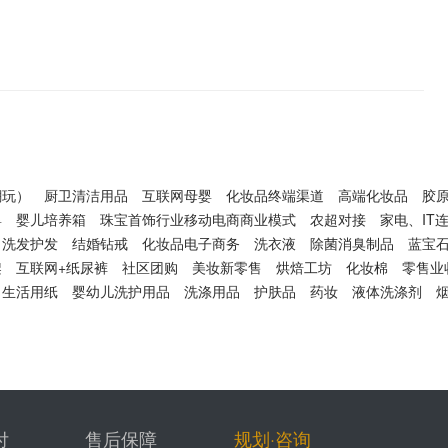
潮玩）
厨卫清洁用品
互联网母婴
化妆品终端渠道
高端化妆品
胶
婴
婴儿培养箱
珠宝首饰行业移动电商商业模式
农超对接
家电、IT
洗发护发
结婚钻戒
化妆品电子商务
洗衣液
除菌消臭制品
蓝宝
架
互联网+纸尿裤
社区团购
美妆新零售
烘焙工坊
化妆棉
零售业
生活用纸
婴幼儿洗护用品
洗涤用品
护肤品
药妆
液体洗涤剂
付
售后保障
规划·咨询