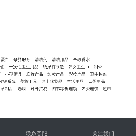
原蛋白
母婴服务
清洁剂
清洁用品
全球香水
连锁
一次性卫生用品
纸尿裤制造
妇女卫生巾
制伞
石
小型厨具
底妆产品
卸妆产品
彩妆产品
卫生棉条
收银系统
美妆工具
男士化妆品
生活用品
母婴用品
烟草制品
卷烟
对外贸易
图书零售连锁
农资连锁
超市
联系客服
关注我们