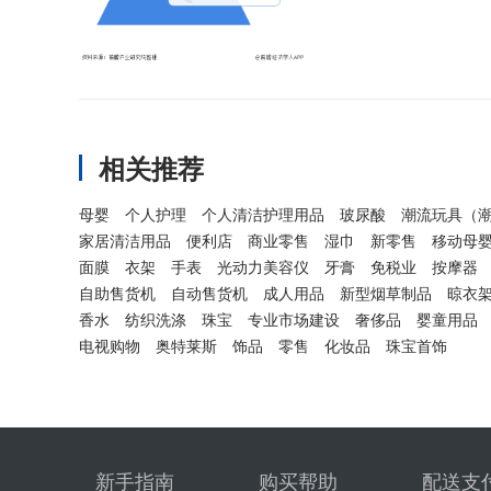
相关推荐
母婴
个人护理
个人清洁护理用品
玻尿酸
潮流玩具（
家居清洁用品
便利店
商业零售
湿巾
新零售
移动母
面膜
衣架
手表
光动力美容仪
牙膏
免税业
按摩器
自助售货机
自动售货机
成人用品
新型烟草制品
晾衣
香水
纺织洗涤
珠宝
专业市场建设
奢侈品
婴童用品
电视购物
奥特莱斯
饰品
零售
化妆品
珠宝首饰
新手指南
购买帮助
配送支