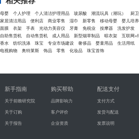
相关推荐
母婴
个人护理
个人清洁护理用品
玻尿酸
潮流玩具（潮玩）
厨卫
家居清洁用品
便利店
商业零售
湿巾
新零售
移动母婴
婴儿培养
面膜
衣架
手表
光动力美容仪
牙膏
免税业
按摩器
洗发护发
自助售货机
自动售货机
成人用品
新型烟草制品
晾衣架
互联网+
香水
纺织洗涤
珠宝
专业市场建设
奢侈品
婴童用品
生活用纸
电视购物
奥特莱斯
饰品
零售
化妆品
珠宝首饰
新手指南
购买帮助
配送支付
关于前瞻研究院
品牌影响力
支付方式
关于订购
客户评价
发货与配送
关于报告
企业资质
发票说明