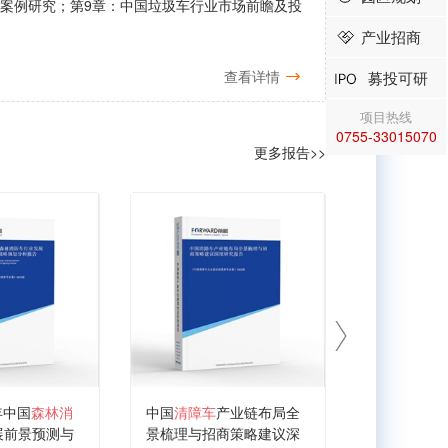
业案例研究；第9章：中国垃圾车行业市场前瞻及投
产业招商
查看详情
募投可研
项目热线
0755-33015070
更多报告>>
1年中国
森林消
中国
清障车
产业链布局全
中国
专业运
展前景预测与
景梳理与招商策略建议深
布局全景梳