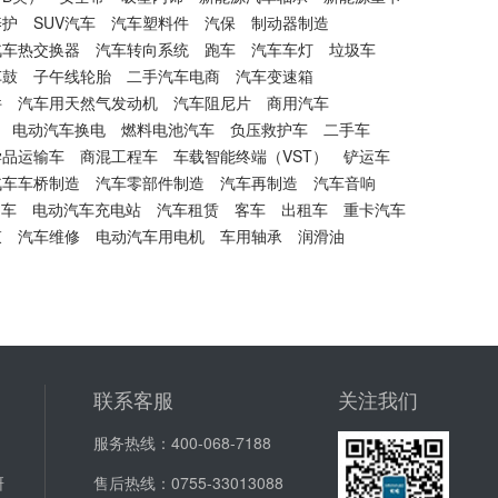
养护
SUV汽车
汽车塑料件
汽保
制动器制造
汽车热交换器
汽车转向系统
跑车
汽车车灯
垃圾车
车鼓
子午线轮胎
二手汽车电商
汽车变速箱
件
汽车用天然气发动机
汽车阻尼片
商用汽车
电动汽车换电
燃料电池汽车
负压救护车
二手车
学品运输车
商混工程车
车载智能终端（VST）
铲运车
汽车车桥制造
汽车零部件制造
汽车再制造
汽车音响
动车
电动汽车充电站
汽车租赁
客车
出租车
重卡汽车
束
汽车维修
电动汽车用电机
车用轴承
润滑油
联系客服
关注我们
服务热线：
400-068-7188
研
售后热线：
0755-33013088