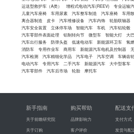
运送型救护车（A类）
增程式电动汽车(REEV)
专业运输
儿童汽车座椅
车用尿素
汽车整车制造
汽车座椅
车用
离合器制造
皮卡
汽车维修设备
汽车内饰
轮胎联轴器
汽车安全装置
立体停车场
智能汽车
车机
汽车铝轮毂
汽车零部件表面处理
铝制转向节
微型车
智能大灯
大
汽车出行服务
防弹头盔
低速电动车
新能源环卫车
氢
消防车
专用作业车
商用车
新能源汽车电机及控制器
汽车检测
汽车精细化学品
汽车电子
汽车空调
车辆齿
电动汽车
专用汽车
二手汽车
新能源汽车
大中型客车
汽车零部件
汽车后市场
轮胎
摩托车
新手指南
购买帮助
配送支
关于前瞻研究院
品牌影响力
支付方式
关于订购
客户评价
发货与配