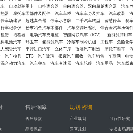
汽车
自动驾驶重卡
自控离合器
单向离合器、双向超越离合器
汽车
散热器
摩托车零部件及配件
汽车车桥
汽车车身及挂车
汽车改装
停车场建设
超越离合器
停车示意牌
二手汽车转型
智慧停车
刹
行车记录仪
粉末冶金汽车零部件
汽车空调压缩机
镁合金汽车压铸
巴租赁
增程器
电动汽车充电桩
智能网联汽车（ICV）
新能源商用车
燃料电池汽车
环卫车
氢能源汽车
冷藏车制冷机组
工程车
危险化
无人驾驶汽车
平行进口汽车
立体车库
改装汽车制造
摩托车整车
轮
汽车模具
ETC
汽车玻璃
报废汽车回收
汽车销售
车联网
电
混合动力汽车
汽车整车
汽车变速器
汽车轮毂
汽车用品
汽车线
付
售后保障
规划·咨询
售后条款
产业规划
可行性研究
送
品质保证
园区规划
专项市场调