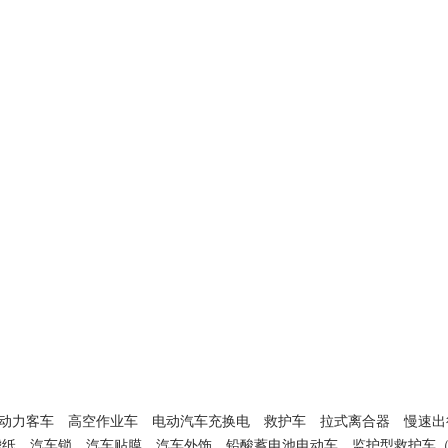
动力客车
高空作业车
电动汽车充换电
救护车
拉式离合器
慢速出
滤纸
汽车锁
汽车贴膜
汽车外饰
铅酸蓄电池电动车
监护型救护车（