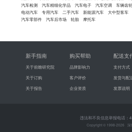
汽车检测
汽车精细化学品
汽车电子
汽车空调
车辆齿
电动汽车
专用汽车
二手汽车
新能源汽车
大中型客车
汽车零部件
汽车后市场
轮胎
摩托车
新手指南
购买帮助
配送支
关于前瞻研究院
品牌影响力
支付方式
关于订购
客户评价
发货与配
关于报告
企业资质
发票说明
违法和不良信息举报电话：400-0
Copyright © 1998-2026
深