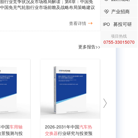
轮胎行业竞争状况及市场格局解读；第6章：中国免
：中国免充气轮胎行业市场前瞻及战略布局策略建议
产业招商
查看详情
募投可研
项目热线
0755-33015070
更多报告>>
1年中国
车用轴
2026-2031年中国
汽车热
2026-203
前景预测与投
交换器
行业研究与投资预
行业发展前