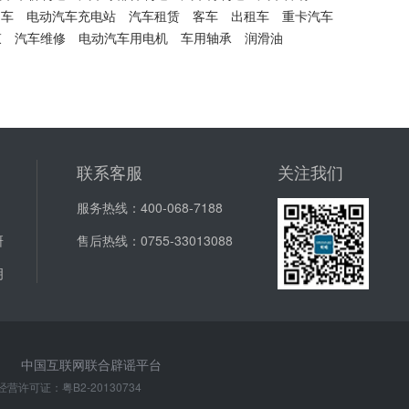
动车
电动汽车充电站
汽车租赁
客车
出租车
重卡汽车
束
汽车维修
电动汽车用电机
车用轴承
润滑油
联系客服
关注我们
服务热线：
400-068-7188
研
售后热线：
0755-33013088
明
中国互联网联合辟谣平台
经营许可证：
粤B2-20130734