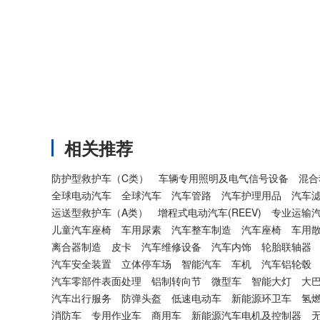
相关推荐
防护型救护车（C类）
车辆专用照明及电气信号设备
混合
全球电动汽车
全球汽车
汽车管路
汽车护理用品
汽车
运送型救护车（A类）
增程式电动汽车(REEV)
专业运输
儿童汽车座椅
车用尿素
汽车整车制造
汽车座椅
车用
离合器制造
皮卡
汽车维修设备
汽车内饰
轮胎联轴器
汽车安全装置
立体停车场
智能汽车
车机
汽车铝轮毂
汽车零部件表面处理
铝制转向节
微型车
智能大灯
大
汽车出行服务
防弹头盔
低速电动车
新能源环卫车
氢
消防车
专用作业车
商用车
新能源汽车电机及控制器