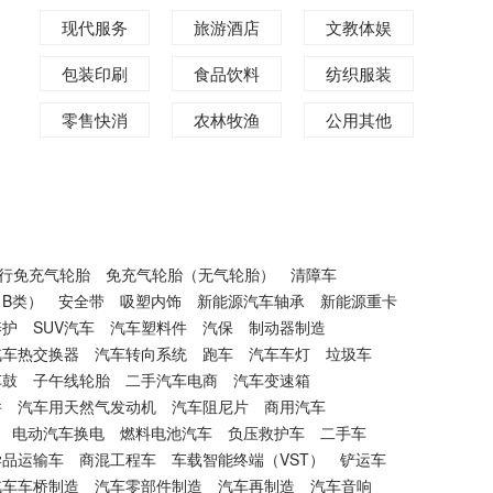
现代服务
旅游酒店
文教体娱
包装印刷
食品饮料
纺织服装
零售快消
农林牧渔
公用其他
行免充气轮胎
免充气轮胎（无气轮胎）
清障车
B类）
安全带
吸塑内饰
新能源汽车轴承
新能源重卡
养护
SUV汽车
汽车塑料件
汽保
制动器制造
汽车热交换器
汽车转向系统
跑车
汽车车灯
垃圾车
车鼓
子午线轮胎
二手汽车电商
汽车变速箱
件
汽车用天然气发动机
汽车阻尼片
商用汽车
电动汽车换电
燃料电池汽车
负压救护车
二手车
学品运输车
商混工程车
车载智能终端（VST）
铲运车
汽车车桥制造
汽车零部件制造
汽车再制造
汽车音响