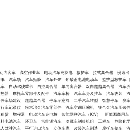
动力客车
高空作业车
电动汽车充换电
救护车
拉式离合器
慢速出
滤纸
汽车锁
汽车贴膜
汽车外饰
铅酸蓄电池电动车
监护型救护车（
汽车
自动驾驶重卡
自控离合器
单向离合器、双向超越离合器
汽车
散热器
摩托车零部件及配件
汽车车桥
汽车车身及挂车
汽车改装
停车场建设
超越离合器
停车示意牌
二手汽车转型
智慧停车
刹
行车记录仪
粉末冶金汽车零部件
汽车空调压缩机
镁合金汽车压铸
巴租赁
增程器
电动汽车充电桩
智能网联汽车（ICV）
新能源商用车
燃料电池汽车
环卫车
氢能源汽车
冷藏车制冷机组
工程车
危险化
无人驾驶汽车
平行进口汽车
立体车库
改装汽车制造
摩托车整车