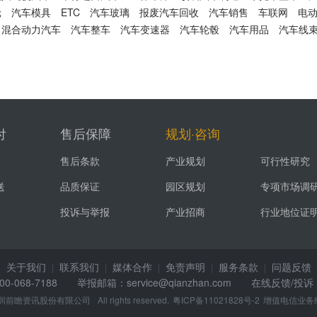
轮
汽车模具
ETC
汽车玻璃
报废汽车回收
汽车销售
车联网
电
混合动力汽车
汽车整车
汽车变速器
汽车轮毂
汽车用品
汽车线
付
售后保障
规划·咨询
售后条款
产业规划
可行性研究
送
品质保证
园区规划
专项市场调
投诉与举报
产业招商
行业地位证
关于我们
联系我们
媒体合作
免责声明
服务条款
问题反馈
|
|
|
|
|
68-7188 举报邮箱：service@qianzhan.com
在线反馈/投诉
圳前瞻资讯股份有限公司
All rights reserved.
粤ICP备11021828号-2
增值电信业务