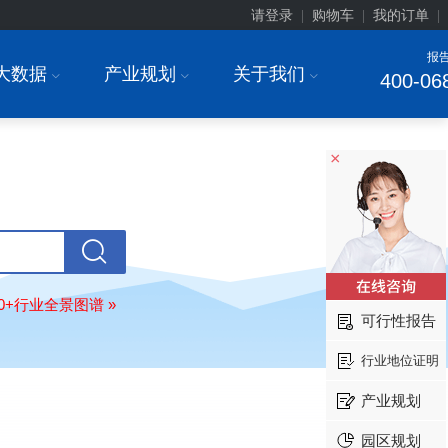
请登录
购物车
我的订单
|
|
|
报
大数据
产业规划
关于我们
I
I
I
400-06
×
北京******家具股份有限公司
08-
订购
"2026-2031年中国
教育家具
行
调研与投资战略规划分析报告"
东莞市******研究院
08-
80+行业全景图谱 »
可行性报告
订购
"2026-2031年中国
干细胞医疗
展前景预测与投资战略规划分析报告
行业地位证明
绍兴****科技有限公司
08-
订购
"2026-2031年中国
锂电池正极
产业规划
业深度调研与投资战略规划分析报告
园区规划
北京****科技有限公司
08-