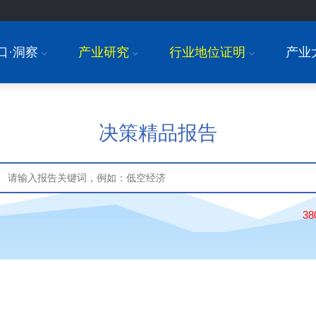
口·洞察
产业研究
行业地位证明
产业
I
I
I
决策精品报告
3