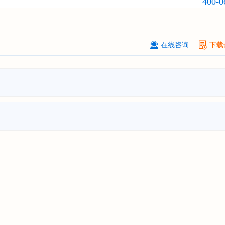
400-0
业发展前景与投资战略规划分析报告
厦门****股份有限公司
08-
订购
"2026-2031年中国
小家电
行业
瞻与投资战略规划分析报告"
在线咨询
下载
****大学
08-
订购
"2026-2031年中国
激光加工设
市场前瞻与投资战略规划分析报告"
****（深圳）有限公司
08-
订购
"2026-2031年中国
制浆造纸机
行业发展前景与投资战略规划分析报
****有限公司深圳分公司
08-
订购
"2026-2031年中国
虚拟电厂（V
行业发展前景预测与投资战略规划分
告"
杭州****科技有限公司
08-
订购
"2026-2031年中国
光伏运维
行
前瞻与投资战略规划分析报告"
克拉玛依******有限公司
08-
订购
"2026-2031年中国
钠离子电池