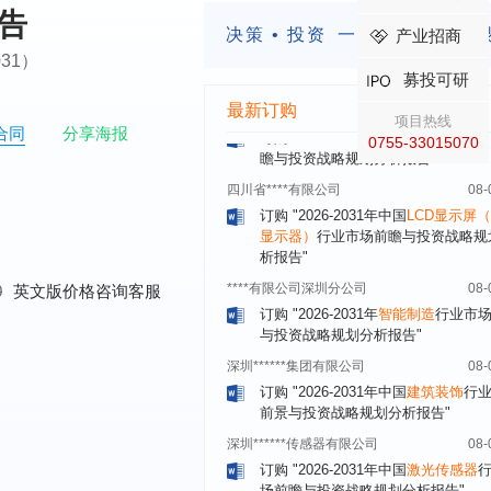
报告
订购
"2026-2031年中国
餐饮连锁
行
决策 • 投资
一定要有前瞻的
产业招商
模式与发展趋势分析报告"
2031）
内蒙古****股份有限公司
08-
募投可研
订购
"2026-2031年中国
蒸发器
行业
最新订购
瞻与投资战略规划分析报告"
项目热线
合同
分享海报
0755-33015070
四川省****有限公司
08-
订购
"2026-2031年中国
LCD显示屏
显示器）
行业市场前瞻与投资战略规
析报告"
****有限公司深圳分公司
08-
订购
"2026-2031年
智能制造
行业市
0
英文版价格咨询客服
与投资战略规划分析报告"
深圳******集团有限公司
08-
订购
"2026-2031年中国
建筑装饰
行
前景与投资战略规划分析报告"
深圳******传感器有限公司
08-
订购
"2026-2031年中国
激光传感器
场前瞻与投资战略规划分析报告"
合肥******电子有限公司
08-