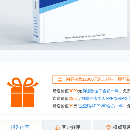
购买任意12800元以上报告，即可
赠送价值
3000
元
前瞻数据库会员一年
，免
赠送价值
298
元
“前瞻经济学人APP”SVIP
赠送价值
99
元
“企查猫APP”VIP会员一年
，
报告内容
客户好评
权威引