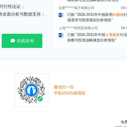
订购
"2026-2031年中国医用
内窥镜
可行性论证；
场需求与投资规划分析报告"
提供全面分析与数据支持；
上海******研究院有限公司
08-
订购
"2026-2031年中国
土壤修复
行
前瞻与投资战略规划分析报告"
常州******部件有限公司
08-
在线咨询
订购
"2026-2031年中国
新能源汽车
场前瞻与投资战略规划分析报告"
北京******股份有限公司
08-
订购
"2023-2028年中国
女士内衣
行
前瞻与投资战略规划分析报告"
湖北******饮品股份有限公司
08-
订购
"2026-2031年中国
益生菌产品
微信扫一扫
展前景预测与投资战略规划分析报告
手机访问当前报告
深圳******技术有限公司
08-
订购
"2026-2031年中国
快递企业
市
分析及企业竞争策略研究报告"
浙江****有限公司
08-
免
订购
"2026-2031年全球及中国
隐形