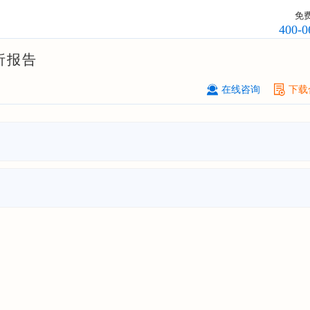
订购
"2026-2031年中国
滤网
行业发
免
预测与投资战略规划分析报告"
400-0
上海****投资有限公司
08-
析报告
订购
"2026-2031年中国
工业涂料
行
前景预测与投资战略规划分析报告"
在线咨询
下载
上海****科技有限公司
08-
订购
"2026-2031年中国
锂电池
行业
景与投资战略规划分析报告"
***** Hong Kong Co., Ltd.
08-
订购
"2026-2031年中国
汽车后市场
场前瞻与投资战略规划分析报告"
宁波*****装备有限公司
08-
订购
"2026-2031年中国
空压机（空
机）
行业发展前景预测与投资战略规
析报告"
湖北******管理有限公司
08-
订购
"2026-2031年中国
口腔医疗
行
前瞻与投资战略规划分析报告"