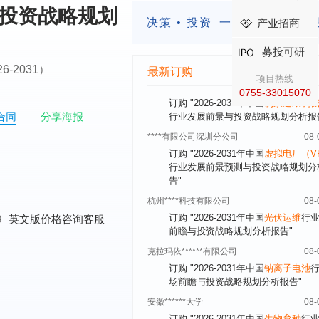
与投资战略规划
****大学
08-
决策 • 投资
一定要有前瞻的
产业招商
订购
"2026-2031年中国
激光加工设
市场前瞻与投资战略规划分析报告"
募投可研
****（深圳）有限公司
08-
2026-2031）
最新订购
项目热线
订购
"2026-2031年中国
制浆造纸机
0755-33015070
行业发展前景与投资战略规划分析报
****有限公司深圳分公司
08-
合同
分享海报
订购
"2026-2031年中国
虚拟电厂（V
行业发展前景预测与投资战略规划分
告"
杭州****科技有限公司
08-
订购
"2026-2031年中国
光伏运维
行
前瞻与投资战略规划分析报告"
0
英文版价格咨询客服
克拉玛依******有限公司
08-
订购
"2026-2031年中国
钠离子电池
场前瞻与投资战略规划分析报告"
安徽******大学
08-
订购
"2026-2031年中国
生物育种
行
前瞻与投资战略规划分析报告"