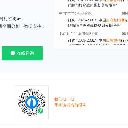
中国******公司研究院
08-
订购
"2026-2031年中国
超高频RFID
场前瞻与投资战略规划分析报告"
可行性论证；
北京市******集团有限公司
08-
提供全面分析与数据支持；
订购
"2026-2031年中国
应急通信
行
前景预测与投资战略规划分析报告"
武汉市******中心
08-
订购
"2026-2031年中国
固态电池
行
在线咨询
前瞻与投资战略规划分析报告"
****（北京）有限公司
08-
订购
"2026-2031年中国
广告
行业市
与投资战略规划分析报告"
北京****科技有限公司
08-
订购
"2026-2031年中国
美容美发
行
前瞻与投资规划分析报告"
微信扫一扫
手机访问当前报告
北京****技术有限公司
08-
订购
"2026-2031年中国
稀有气体
行
前景预测与投资战略规划分析报告"
****(天津)有限公司
08-