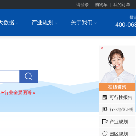
前瞻与投资战略规划分析报告"
请登录
购物车
我的订单
|
|
|
常州******部件有限公司
08-
报
订购
"2026-2031年中国
新能源汽车
大数据
产业规划
关于我们
I
I
I
400-06
场前瞻与投资战略规划分析报告"
北京******股份有限公司
08-
订购
"2023-2028年中国
女士内衣
行
前瞻与投资战略规划分析报告"
×
湖北******饮品股份有限公司
08-
订购
"2026-2031年中国
益生菌产品
展前景预测与投资战略规划分析报告
深圳******技术有限公司
08-
订购
"2026-2031年中国
快递企业
市
分析及企业竞争策略研究报告"
80+行业全景图谱 »
可行性报告
浙江****有限公司
08-
订购
"2026-2031年全球及中国
隐形
行业地位证明
业发展前景与投资战略规划分析报告
厦门****股份有限公司
08-
产业规划
订购
"2026-2031年中国
小家电
行业
瞻与投资战略规划分析报告"
园区规划