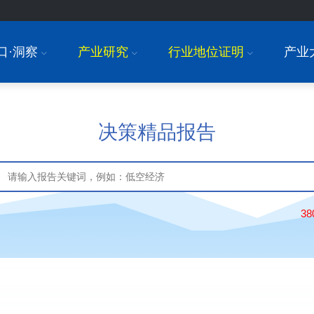
口·洞察
产业研究
行业地位证明
产业
I
I
I
决策精品报告
3