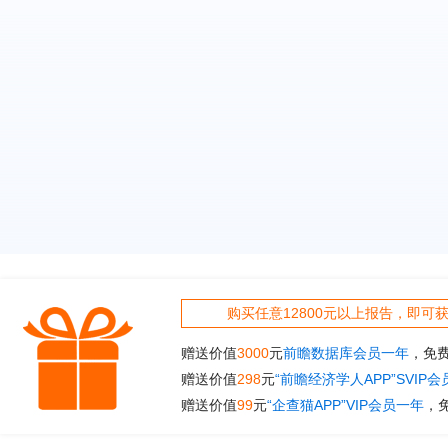
购买任意12800元以上报告，即可
赠送价值
3000
元
前瞻数据库会员一年
，免
赠送价值
298
元
“前瞻经济学人APP”SVIP
赠送价值
99
元
“企查猫APP”VIP会员一年
，