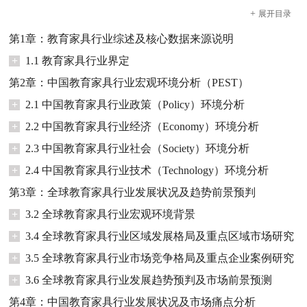
+
展开
目录
第1章：教育家具行业综述及核心数据来源说明
+
1.1 教育家具行业界定
第2章：中国教育家具行业宏观环境分析（PEST）
+
2.1 中国教育家具行业政策（Policy）环境分析
+
2.2 中国教育家具行业经济（Economy）环境分析
+
2.3 中国教育家具行业社会（Society）环境分析
+
2.4 中国教育家具行业技术（Technology）环境分析
第3章：全球教育家具行业发展状况及趋势前景预判
+
3.2 全球教育家具行业宏观环境背景
+
3.4 全球教育家具行业区域发展格局及重点区域市场研究
+
3.5 全球教育家具行业市场竞争格局及重点企业案例研究
+
3.6 全球教育家具行业发展趋势预判及市场前景预测
第4章：中国教育家具行业发展状况及市场痛点分析