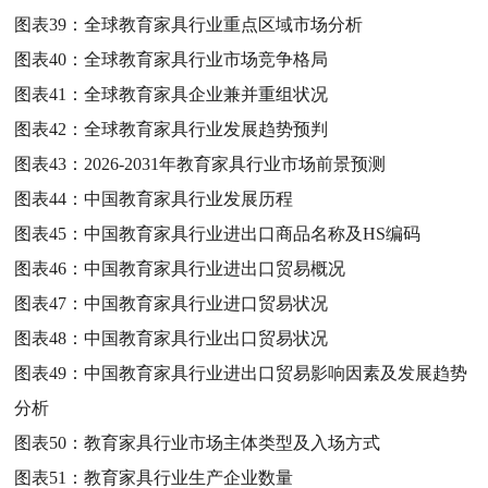
图表39：
全球教育家具行业重点区域市场分析
图表40：
全球教育家具行业市场竞争格局
图表41：
全球教育家具企业兼并重组状况
图表42：
全球教育家具行业发展趋势预判
图表43：
2026-2031年教育家具行业市场前景预测
图表44：
中国教育家具行业发展历程
图表45：
中国教育家具行业进出口商品名称及HS编码
图表46：
中国教育家具行业进出口贸易概况
图表47：
中国教育家具行业进口贸易状况
图表48：
中国教育家具行业出口贸易状况
图表49：
中国教育家具行业进出口贸易影响因素及发展趋势
分析
图表50：
教育家具行业市场主体类型及入场方式
图表51：
教育家具行业生产企业数量