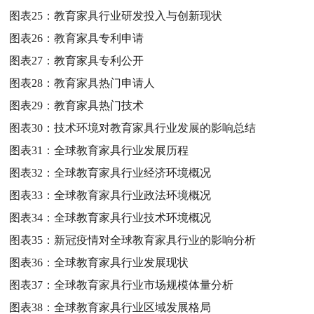
图表25：
教育家具行业研发投入与创新现状
图表26：
教育家具专利申请
图表27：
教育家具专利公开
图表28：
教育家具热门申请人
图表29：
教育家具热门技术
图表30：
技术环境对教育家具行业发展的影响总结
图表31：
全球教育家具行业发展历程
图表32：
全球教育家具行业经济环境概况
图表33：
全球教育家具行业政法环境概况
图表34：
全球教育家具行业技术环境概况
图表35：
新冠疫情对全球教育家具行业的影响分析
图表36：
全球教育家具行业发展现状
图表37：
全球教育家具行业市场规模体量分析
图表38：
全球教育家具行业区域发展格局