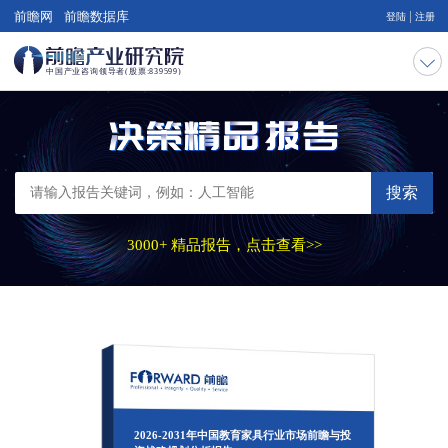
|
前瞻网
前瞻数据库
登陆
注册
搜索
3000+ 精品报告，点击查看>>
2026-2031年中国教育家具行业市场前瞻与投