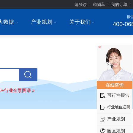
请登录
购物车
我的订单
|
|
|
报
大数据
产业规划
关于我们
I
I
I
400-06
×
北京******家具股份有限公司
08-
订购
"2026-2031年中国
教育家具
行
调研与投资战略规划分析报告"
东莞市******研究院
08-
订购
"2026-2031年中国
干细胞医疗
展前景预测与投资战略规划分析报告
80+行业全景图谱 »
可行性报告
绍兴****科技有限公司
08-
订购
"2026-2031年中国
锂电池正极
行业地位证明
业深度调研与投资战略规划分析报告
北京****科技有限公司
08-
产业规划
订购
"2026-2031年中国
餐饮连锁
行
模式与发展趋势分析报告"
园区规划