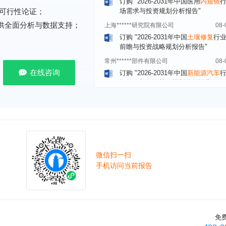
上海******研究院有限公司
08-
可行性论证；
订购
"2026-2031年中国
土壤修复
行
提供全面分析与数据支持；
前瞻与投资战略规划分析报告"
常州******部件有限公司
08-
订购
"2026-2031年中国
新能源汽车
场前瞻与投资战略规划分析报告"
在线咨询
北京******股份有限公司
08-
订购
"2023-2028年中国
女士内衣
行
前瞻与投资战略规划分析报告"
湖北******饮品股份有限公司
08-
订购
"2026-2031年中国
益生菌产品
展前景预测与投资战略规划分析报告
深圳******技术有限公司
08-
微信扫一扫
订购
"2026-2031年中国
快递企业
市
手机访问当前报告
分析及企业竞争策略研究报告"
浙江****有限公司
08-
订购
"2026-2031年全球及中国
隐形
业发展前景与投资战略规划分析报告
免
厦门****股份有限公司
08-