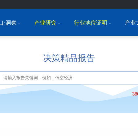
口·洞察
产业研究
行业地位证明
产业
I
I
I
决策精品报告
3