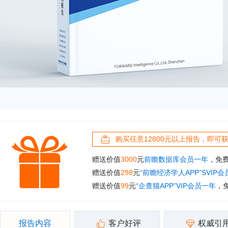
购买任意12800元以上报告，即可
赠送价值
3000
元
前瞻数据库会员一年
，免
赠送价值
298
元
“前瞻经济学人APP”SVIP
赠送价值
99
元
“企查猫APP”VIP会员一年
，
报告内容
客户好评
权威引