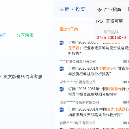
内蒙古****股份有限公司
08-
决策 • 投资
一定要有前瞻的
产业招商
订购
"2026-2031年中国
蒸发器
行业
1）
瞻与投资战略规划分析报告"
募投可研
四川省****有限公司
08-
最新订购
项目热线
订购
"2026-2031年中国
LCD显示屏
合同
分享海报
0755-33015070
显示器）
行业市场前瞻与投资战略规
析报告"
****有限公司深圳分公司
08-
订购
"2026-2031年
智能制造
行业市
与投资战略规划分析报告"
深圳******集团有限公司
08-
0
英文版价格咨询客服
订购
"2026-2031年中国
建筑装饰
行
前景与投资战略规划分析报告"
深圳******传感器有限公司
08-
订购
"2026-2031年中国
激光传感器
场前瞻与投资战略规划分析报告"
合肥******电子有限公司
08-
订购
"2026-2031年中国医用
内窥镜
场需求与投资规划分析报告"