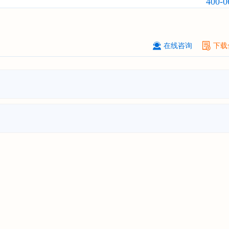
400-0
订购
"2026-2031年中国
小家电
行业
瞻与投资战略规划分析报告"
****大学
08-
订购
"2026-2031年中国
激光加工设
在线咨询
下载
市场前瞻与投资战略规划分析报告"
****（深圳）有限公司
08-
订购
"2026-2031年中国
制浆造纸机
行业发展前景与投资战略规划分析报
****有限公司深圳分公司
08-
订购
"2026-2031年中国
虚拟电厂（V
行业发展前景预测与投资战略规划分
告"
杭州****科技有限公司
08-
订购
"2026-2031年中国
光伏运维
行
前瞻与投资战略规划分析报告"
克拉玛依******有限公司
08-
订购
"2026-2031年中国
钠离子电池
场前瞻与投资战略规划分析报告"
安徽******大学
08-