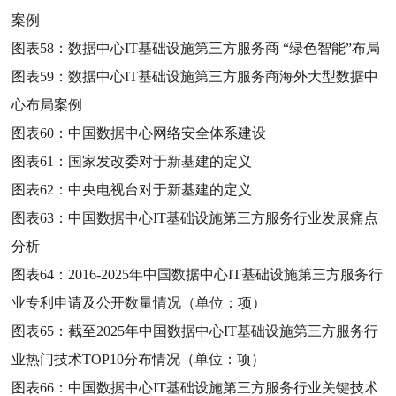
案例
图表58：
数据中心IT基础设施第三方服务商 “绿色智能”布局
图表59：
数据中心IT基础设施第三方服务商海外大型数据中
心布局案例
图表60：
中国数据中心网络安全体系建设
图表61：
国家发改委对于新基建的定义
图表62：
中央电视台对于新基建的定义
图表63：
中国数据中心IT基础设施第三方服务行业发展痛点
分析
图表64：
2016-2025年中国数据中心IT基础设施第三方服务行
业专利申请及公开数量情况（单位：项）
图表65：
截至2025年中国数据中心IT基础设施第三方服务行
业热门技术TOP10分布情况（单位：项）
图表66：
中国数据中心IT基础设施第三方服务行业关键技术