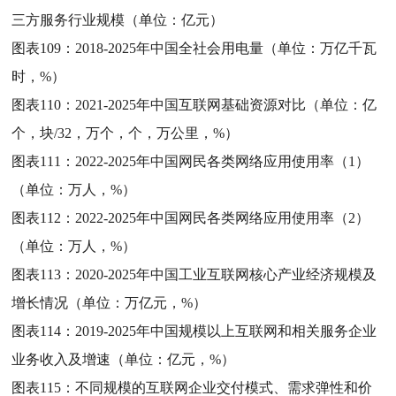
三方服务行业规模（单位：亿元）
图表109：
2018-2025年中国全社会用电量（单位：万亿千瓦
时，%）
图表110：
2021-2025年中国互联网基础资源对比（单位：亿
个，块/32，万个，个，万公里，%）
图表111：
2022-2025年中国网民各类网络应用使用率（1）
（单位：万人，%）
图表112：
2022-2025年中国网民各类网络应用使用率（2）
（单位：万人，%）
图表113：
2020-2025年中国工业互联网核心产业经济规模及
增长情况（单位：万亿元，%）
图表114：
2019-2025年中国规模以上互联网和相关服务企业
业务收入及增速（单位：亿元，%）
图表115：
不同规模的互联网企业交付模式、需求弹性和价