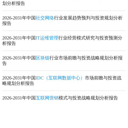
划分析报告
2026-2031年中国
社交网络
行业发展趋势预判与投资规划分析
报告
2026-2031年中国
IT运维管理
行业经营模式研究与投资预测分
析报告
2026-2031年中国
区块链
行业市场前瞻与投资战略规划分析报
告
2026-2031年中国
IDC（互联网数据中心）
市场前瞻与投资战
略规划分析报告
2026-2031年中国
互联网营销
模式与投资战略规划分析报告