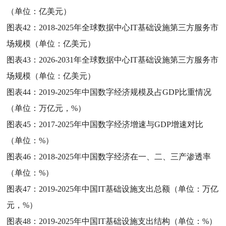
（单位：亿美元）
图表42：
2018-2025年全球数据中心IT基础设施第三方服务市
场规模（单位：亿美元）
图表43：
2026-2031年全球数据中心IT基础设施第三方服务市
场规模（单位：亿美元）
图表44：
2019-2025年中国数字经济规模及占GDP比重情况
（单位：万亿元，%）
图表45：
2017-2025年中国数字经济增速与GDP增速对比
（单位：%）
图表46：
2018-2025年中国数字经济在一、二、三产渗透率
（单位：%）
图表47：
2019-2025年中国IT基础设施支出总额（单位：万亿
元，%）
图表48：
2019-2025年中国IT基础设施支出结构（单位：%）