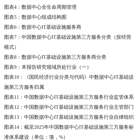
图表4：
数据中心全生命周期管理
图表5：
数据中心组成结构图
图表6：
数据中心IT基础设施服务商
图表7：
中国数据中心IT基础设施第三方服务分类（按经营
模式）
图表8：
数据中心IT基础设施第三方服务商分类
图表9：
本报告研究领域所处行业（一）
图表10：
《国民经济行业分类与代码》中数据中心IT基础设
施第三方服务归属
图表11：
中国数据中心IT基础设施第三方服务行业监管体系
图表12：
中国数据中心IT基础设施第三方服务行业主管部门
图表13：
中国数据中心IT基础设施第三方服务行业自律组织
图表14：
截至2025年中国数据中心IT基础设施第三方服务标
准体系建设（单位：项，%）