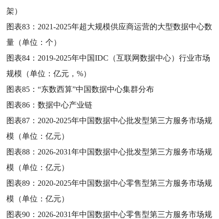
架）
图表83：
2021-2025年超大规模供应商运营的大型数据中心数
量（单位：个）
图表84：
2019-2025年中国IDC（互联网数据中心）行业市场
规模（单位：亿元，%）
图表85：
“东数西算”中国数据中心集群分布
图表86：
数据中心产业链
图表87：
2020-2025年中国数据中心批发型第三方服务市场规
模（单位：亿元）
图表88：
2026-2031年中国数据中心批发型第三方服务市场规
模（单位：亿元）
图表89：
2020-2025年中国数据中心零售型第三方服务市场规
模（单位：亿元）
图表90：
2026-2031年中国数据中心零售型第三方服务市场规