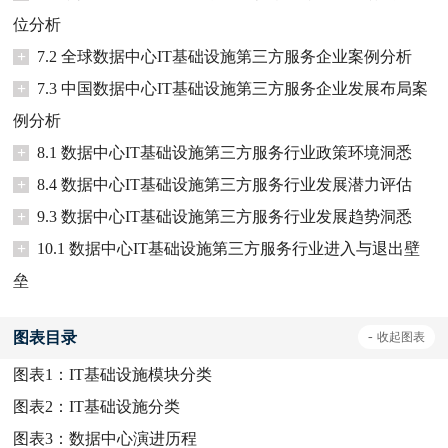
位分析
+
7.2 全球数据中心IT基础设施第三方服务企业案例分析
+
7.3 中国数据中心IT基础设施第三方服务企业发展布局案
例分析
+
8.1 数据中心IT基础设施第三方服务行业政策环境洞悉
+
8.4 数据中心IT基础设施第三方服务行业发展潜力评估
+
9.3 数据中心IT基础设施第三方服务行业发展趋势洞悉
+
10.1 数据中心IT基础设施第三方服务行业进入与退出壁
垒
图表目录
-
收起
图表
图表1：
IT基础设施模块分类
图表2：
IT基础设施分类
图表3：
数据中心演进历程