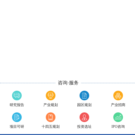
咨询·服务
研究报告
产业规划
园区规划
产业招商
项目可研
十四五规划
投资选址
IPO咨询