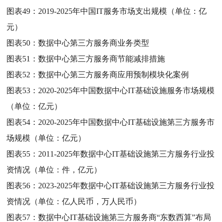
图表49：
2019-2025年中国IT服务市场支出规模（单位：亿
元）
图表50：
数据中心第三方服务商业务类型
图表51：
数据中心第三方服务商节能减排措施
图表52：
数据中心第三方服务商应用预制模块化案例
图表53：
2020-2025年中国数据中心IT基础设施服务市场规模
（单位：亿元）
图表54：
2020-2025年中国数据中心IT基础设施第三方服务市
场规模（单位：亿元）
图表55：
2011-2025年数据中心IT基础设施第三方服务行业投
资情况（单位：件，亿元）
图表56：
2023-2025年数据中心IT基础设施第三方服务行业投
资情况（单位：亿人民币，万人民币）
图表57：
数据中心IT基础设施第三方服务商“东数西算”布局