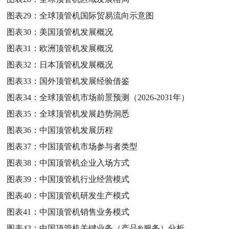
图表29：
全球顶管机国际贸易流向示意图
图表30：
美国顶管机发展概况
图表31：
欧洲顶管机发展概况
图表32：
日本顶管机发展概况
图表33：
国外顶管机发展经验借鉴
图表34：
全球顶管机市场前景预测（2026-2031年）
图表35：
全球顶管机发展趋势洞悉
图表36：
中国顶管机发展历程
图表37：
中国顶管机市场参与者类型
图表38：
中国顶管机企业入场方式
图表39：
中国顶管机行业经营模式
图表40：
中国顶管机研发生产模式
图表41：
中国顶管机销售业务模式
图表42：
中国顶管机关键业务（产品&服务）分析