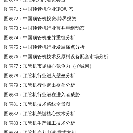
图表71：
中国顶管机企业IPO动态
图表72：
中国顶管机投资/跨界投资
图表73：
中国顶管机行业兼并重组动态
图表74：
中国顶管机兼并重组分析
图表75：
中国顶管机行业发展痛点分析
图表76：
中国顶管机技术及原料设备配套市场分析
图表77：
顶管机市场核心竞争力（护城河）
图表78：
顶管机行业进入壁垒分析
图表79：
顶管机行业退出壁垒分析
图表80：
顶管机行业潜在进入者威胁
图表81：
顶管机技术路线全景图
图表82：
顶管机关键核心技术分析
图表83：
顶管机生产加工技术分析
图表84：
顶管机专利申请/学术文献