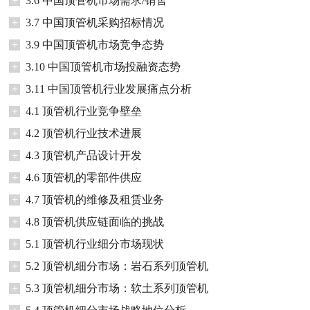
+
3.6 中国顶管机市场需求/销售
+
3.7 中国顶管机采购招标情况
+
3.9 中国顶管机市场竞争态势
+
3.10 中国顶管机市场投融资态势
+
3.11 中国顶管机行业发展痛点分析
+
4.1 顶管机行业竞争壁垒
+
4.2 顶管机行业技术进展
+
4.3 顶管机产品设计开发
+
4.6 顶管机的零部件供应
+
4.7 顶管机的维修及租赁业务
+
4.8 顶管机供应链面临的挑战
+
5.1 顶管机行业细分市场现状
+
5.2 顶管机细分市场：岩石系列顶管机
+
5.3 顶管机细分市场：软土系列顶管机