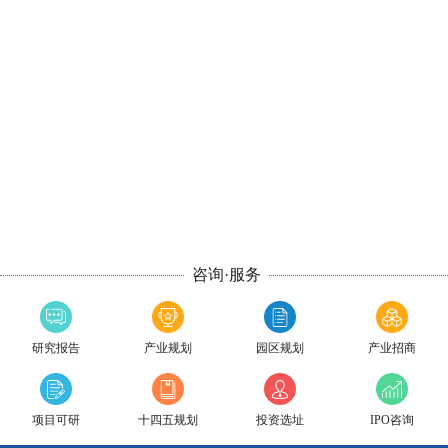
咨询·服务
研究报告
产业规划
园区规划
产业招商
项目可研
十四五规划
投资选址
IPO咨询