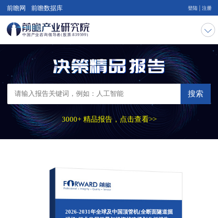
|
前瞻网
前瞻数据库
登陆
注册
搜索
3000+ 精品报告，点击查看>>
2026-2031年全球及中国顶管机(全断面隧道掘