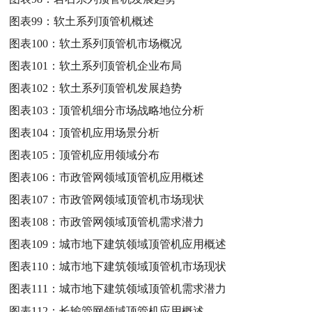
图表99：
软土系列顶管机概述
图表100：
软土系列顶管机市场概况
图表101：
软土系列顶管机企业布局
图表102：
软土系列顶管机发展趋势
图表103：
顶管机细分市场战略地位分析
图表104：
顶管机应用场景分析
图表105：
顶管机应用领域分布
图表106：
市政管网领域顶管机应用概述
图表107：
市政管网领域顶管机市场现状
图表108：
市政管网领域顶管机需求潜力
图表109：
城市地下建筑领域顶管机应用概述
图表110：
城市地下建筑领域顶管机市场现状
图表111：
城市地下建筑领域顶管机需求潜力
图表112：
长输管网领域顶管机应用概述