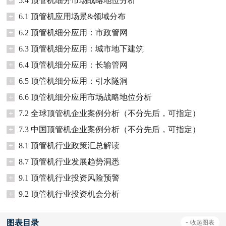
+
5.4 顶管机细分市场战略地位分析
+
6.1 顶管机应用场景&领域分布
+
6.2 顶管机细分应用：市政管网
+
6.3 顶管机细分应用：城市地下建筑
+
6.4 顶管机细分应用：长输管网
+
6.5 顶管机细分应用：引水隧洞
+
6.6 顶管机细分应用市场战略地位分析
+
7.2 全球顶管机企业案例分析（不分先后，可指定）
+
7.3 中国顶管机企业案例分析（不分先后，可指定）
+
8.1 顶管机行业政策汇总解读
+
8.7 顶管机行业发展趋势洞悉
+
9.1 顶管机行业投资风险预警
+
9.2 顶管机行业投资机会分析
图表目录
-
收起
图表