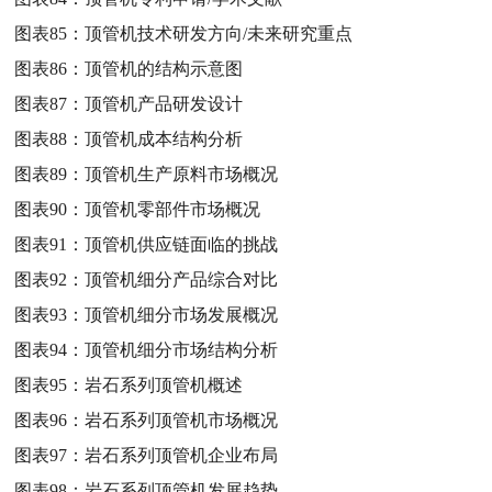
图表85：
顶管机技术研发方向/未来研究重点
图表86：
顶管机的结构示意图
图表87：
顶管机产品研发设计
图表88：
顶管机成本结构分析
图表89：
顶管机生产原料市场概况
图表90：
顶管机零部件市场概况
图表91：
顶管机供应链面临的挑战
图表92：
顶管机细分产品综合对比
图表93：
顶管机细分市场发展概况
图表94：
顶管机细分市场结构分析
图表95：
岩石系列顶管机概述
图表96：
岩石系列顶管机市场概况
图表97：
岩石系列顶管机企业布局
图表98：
岩石系列顶管机发展趋势