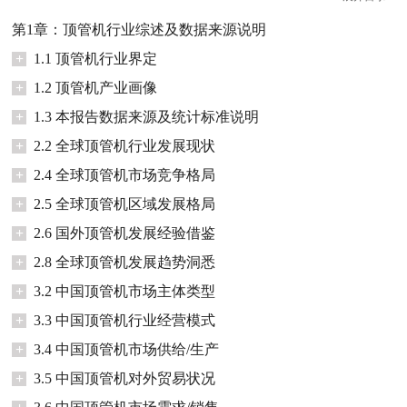
第1章：顶管机行业综述及数据来源说明
+
1.1 顶管机行业界定
+
1.2 顶管机产业画像
+
1.3 本报告数据来源及统计标准说明
+
2.2 全球顶管机行业发展现状
+
2.4 全球顶管机市场竞争格局
+
2.5 全球顶管机区域发展格局
+
2.6 国外顶管机发展经验借鉴
+
2.8 全球顶管机发展趋势洞悉
+
3.2 中国顶管机市场主体类型
+
3.3 中国顶管机行业经营模式
+
3.4 中国顶管机市场供给/生产
+
3.5 中国顶管机对外贸易状况