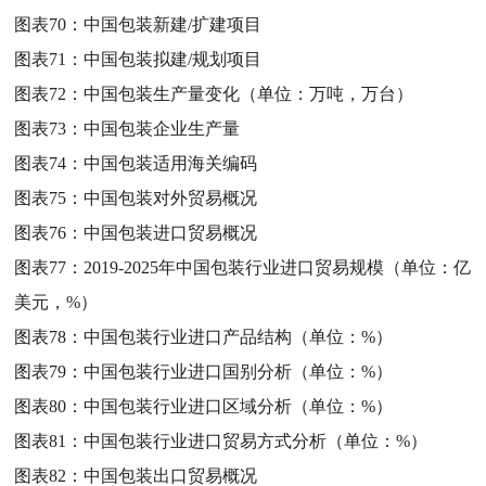
图表70：
中国包装新建/扩建项目
图表71：
中国包装拟建/规划项目
图表72：
中国包装生产量变化（单位：万吨，万台）
图表73：
中国包装企业生产量
图表74：
中国包装适用海关编码
图表75：
中国包装对外贸易概况
图表76：
中国包装进口贸易概况
图表77：
2019-2025年中国包装行业进口贸易规模（单位：亿
美元，%）
图表78：
中国包装行业进口产品结构（单位：%）
图表79：
中国包装行业进口国别分析（单位：%）
图表80：
中国包装行业进口区域分析（单位：%）
图表81：
中国包装行业进口贸易方式分析（单位：%）
图表82：
中国包装出口贸易概况