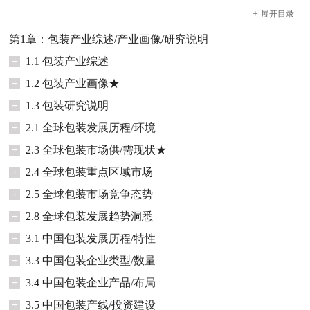
+
展开
目录
第1章：包装产业综述/产业画像/研究说明
+
1.1 包装产业综述
+
1.2 包装产业画像★
+
1.3 包装研究说明
+
2.1 全球包装发展历程/环境
+
2.3 全球包装市场供/需现状★
+
2.4 全球包装重点区域市场
+
2.5 全球包装市场竞争态势
+
2.8 全球包装发展趋势洞悉
+
3.1 中国包装发展历程/特性
+
3.3 中国包装企业类型/数量
+
3.4 中国包装企业产品/布局
+
3.5 中国包装产线/投资建设