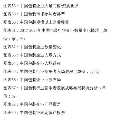
图表58：
中国包装企业入场门槛/资质要求
图表59：
中国包装市场参与者类型
图表60：
中国包装规模以上企业数量
图表61：
2017-2025年中国包装行业企业数量变化情况（单
位：家，%）
图表62：
中国包装企业数量变化
图表63：
中国包装企业入场方式
图表64：
中国包装企业入场进程
图表65：
中国包装行业竞争者入场进程（单位：万元）
图表66：
中国包装企业业务布局
图表67：
中国包装行业竞争者发展战略布局状况分析（单
位：%）
图表68：
中国包装企业产品覆盖
图表69：
中国包装业固定资产投资