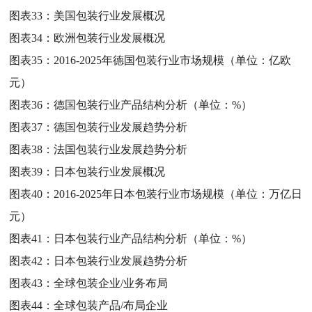
图表33：
美国包装行业发展概况
图表34：
欧洲包装行业发展概况
图表35：
2016-2025年德国包装行业市场规模（单位：亿欧
元）
图表36：
德国包装行业产品结构分析（单位：%）
图表37：
德国包装行业发展趋势分析
图表38：
法国包装行业发展趋势分析
图表39：
日本包装行业发展概况
图表40：
2016-2025年日本包装行业市场规模（单位：万亿日
元）
图表41：
日本包装行业产品结构分析（单位：%）
图表42：
日本包装行业发展趋势分析
图表43：
全球包装企业/业务布局
图表44：
全球包装产品/布局企业