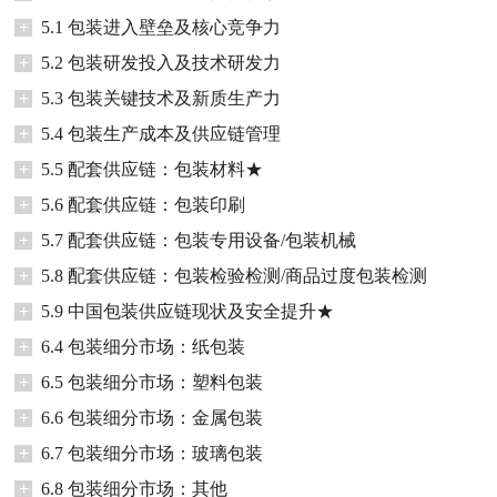
+
5.1 包装进入壁垒及核心竞争力
+
5.2 包装研发投入及技术研发力
+
5.3 包装关键技术及新质生产力
+
5.4 包装生产成本及供应链管理
+
5.5 配套供应链：包装材料★
+
5.6 配套供应链：包装印刷
+
5.7 配套供应链：包装专用设备/包装机械
+
5.8 配套供应链：包装检验检测/商品过度包装检测
+
5.9 中国包装供应链现状及安全提升★
+
6.4 包装细分市场：纸包装
+
6.5 包装细分市场：塑料包装
+
6.6 包装细分市场：金属包装
+
6.7 包装细分市场：玻璃包装
+
6.8 包装细分市场：其他