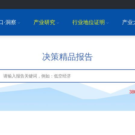
口·洞察
产业研究
行业地位证明
产业
I
I
I
决策精品报告
3