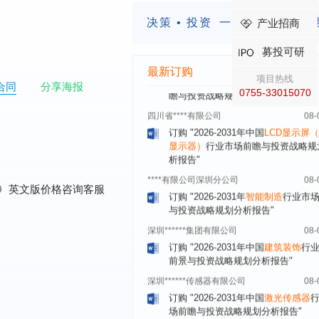
订购
"2026-2031年中国
餐饮连锁
行
模式与发展趋势分析报告"
决策 • 投资
一定要有前瞻的
产业招商
内蒙古****股份有限公司
08-
募投可研
订购
"2026-2031年中国
蒸发器
行业
瞻与投资战略规划分析报告"
最新订购
项目热线
合同
分享海报
四川省****有限公司
08-
0755-33015070
订购
"2026-2031年中国
LCD显示屏
显示器）
行业市场前瞻与投资战略规
析报告"
****有限公司深圳分公司
08-
订购
"2026-2031年
智能制造
行业市
与投资战略规划分析报告"
0
英文版价格咨询客服
深圳******集团有限公司
08-
订购
"2026-2031年中国
建筑装饰
行
前景与投资战略规划分析报告"
深圳******传感器有限公司
08-
订购
"2026-2031年中国
激光传感器
场前瞻与投资战略规划分析报告"
合肥******电子有限公司
08-