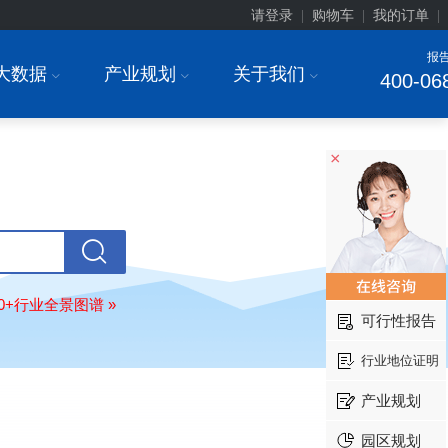
请登录
购物车
我的订单
|
|
|
报
大数据
产业规划
关于我们
I
I
I
400-06
×
北京******家具股份有限公司
08-
订购
"2026-2031年中国
教育家具
行
调研与投资战略规划分析报告"
东莞市******研究院
08-
80+行业全景图谱 »
订购
"2026-2031年中国
干细胞医疗
可行性报告
展前景预测与投资战略规划分析报告
行业地位证明
绍兴****科技有限公司
08-
订购
"2026-2031年中国
锂电池正极
产业规划
业深度调研与投资战略规划分析报告
北京****科技有限公司
08-
园区规划