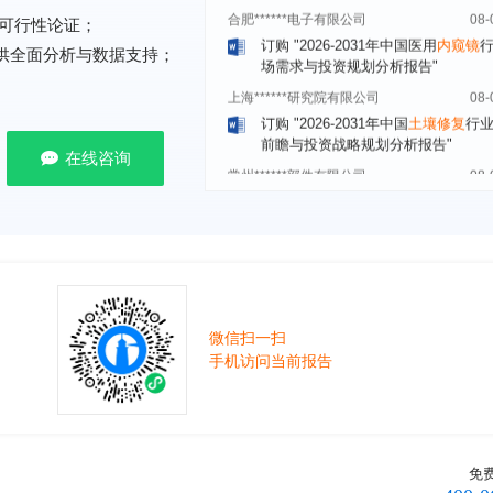
订购
"2026-2031年中国医用
内窥镜
可行性论证；
场需求与投资规划分析报告"
提供全面分析与数据支持；
上海******研究院有限公司
08-
订购
"2026-2031年中国
土壤修复
行
前瞻与投资战略规划分析报告"
常州******部件有限公司
08-
在线咨询
订购
"2026-2031年中国
新能源汽车
场前瞻与投资战略规划分析报告"
北京******股份有限公司
08-
订购
"2023-2028年中国
女士内衣
行
前瞻与投资战略规划分析报告"
湖北******饮品股份有限公司
08-
订购
"2026-2031年中国
益生菌产品
微信扫一扫
展前景预测与投资战略规划分析报告
手机访问当前报告
深圳******技术有限公司
08-
订购
"2026-2031年中国
快递企业
市
分析及企业竞争策略研究报告"
浙江****有限公司
08-
免
订购
"2026-2031年全球及中国
隐形