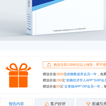
购买任意12800元以上报告，即可
赠送价值
3000
元
前瞻数据库会员一年
，免
赠送价值
298
元
“前瞻经济学人APP”SVIP
赠送价值
99
元
“企查猫APP”VIP会员一年
，
报告内容
客户好评
权威引