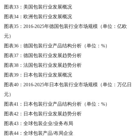
图表33：
美国包装行业发展概况
图表34：
欧洲包装行业发展概况
图表35：
2016-2025年德国包装行业市场规模（单位：亿欧
元）
图表36：
德国包装行业产品结构分析（单位：%）
图表37：
德国包装行业发展趋势分析
图表38：
法国包装行业发展趋势分析
图表39：
日本包装行业发展概况
图表40：
2016-2025年日本包装行业市场规模（单位：万亿日
元）
图表41：
日本包装行业产品结构分析（单位：%）
图表42：
日本包装行业发展趋势分析
图表43：
全球包装企业/业务布局
图表44：
全球包装产品/布局企业