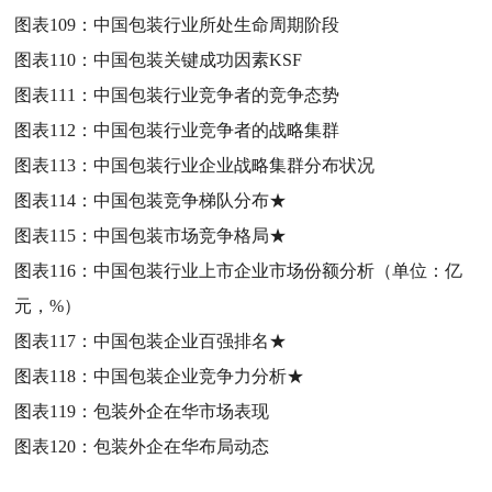
图表109：
中国包装行业所处生命周期阶段
图表110：
中国包装关键成功因素KSF
图表111：
中国包装行业竞争者的竞争态势
图表112：
中国包装行业竞争者的战略集群
图表113：
中国包装行业企业战略集群分布状况
图表114：
中国包装竞争梯队分布★
图表115：
中国包装市场竞争格局★
图表116：
中国包装行业上市企业市场份额分析（单位：亿
元，%）
图表117：
中国包装企业百强排名★
图表118：
中国包装企业竞争力分析★
图表119：
包装外企在华市场表现
图表120：
包装外企在华布局动态