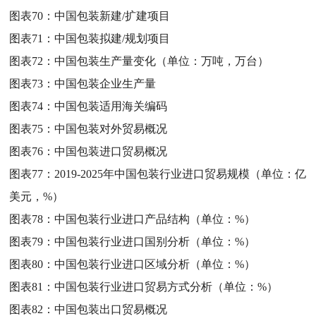
图表70：
中国包装新建/扩建项目
图表71：
中国包装拟建/规划项目
图表72：
中国包装生产量变化（单位：万吨，万台）
图表73：
中国包装企业生产量
图表74：
中国包装适用海关编码
图表75：
中国包装对外贸易概况
图表76：
中国包装进口贸易概况
图表77：
2019-2025年中国包装行业进口贸易规模（单位：亿
美元，%）
图表78：
中国包装行业进口产品结构（单位：%）
图表79：
中国包装行业进口国别分析（单位：%）
图表80：
中国包装行业进口区域分析（单位：%）
图表81：
中国包装行业进口贸易方式分析（单位：%）
图表82：
中国包装出口贸易概况