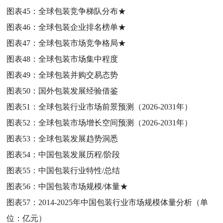
图表45：
全球包装竞争梯队分布★
图表46：
全球包装企业排名榜单★
图表47：
全球包装市场竞争格局★
图表48：
全球包装市场集中程度
图表49：
全球包装并购交易态势
图表50：
国外包装发展经验借鉴
图表51：
全球包装行业市场前景预测（2026-2031年）
图表52：
全球包装市场增长空间预测（2026-2031年）
图表53：
全球包装发展趋势洞悉
图表54：
中国包装发展历程/阶段
图表55：
中国包装行业特性/总结
图表56：
中国包装市场规模/体量★
图表57：
2014-2025年中国包装行业市场规模体量分析（单
位：亿元）