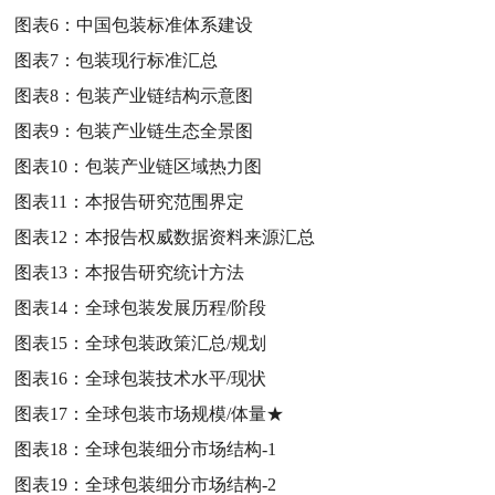
图表6：
中国包装标准体系建设
图表7：
包装现行标准汇总
图表8：
包装产业链结构示意图
图表9：
包装产业链生态全景图
图表10：
包装产业链区域热力图
图表11：
本报告研究范围界定
图表12：
本报告权威数据资料来源汇总
图表13：
本报告研究统计方法
图表14：
全球包装发展历程/阶段
图表15：
全球包装政策汇总/规划
图表16：
全球包装技术水平/现状
图表17：
全球包装市场规模/体量★
图表18：
全球包装细分市场结构-1
图表19：
全球包装细分市场结构-2