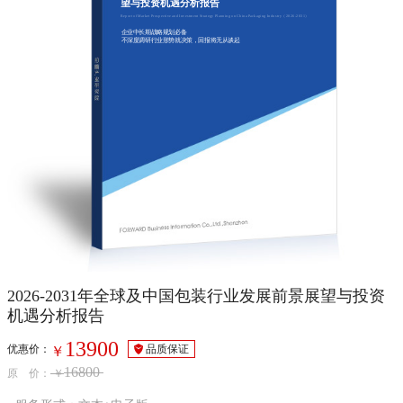
望与投资机遇分析报告
Report of Market Prospective and Investment Strategy Planning on China Packaging Industry（2026-2031）
企业中长期战略规划必备
不深度调研行业形势就决策，回报将无从谈起
2026-2031年全球及中国包装行业发展前景展望与投资
机遇分析报告
13900
优惠价：
品质保证
￥
16800
原 价：
￥