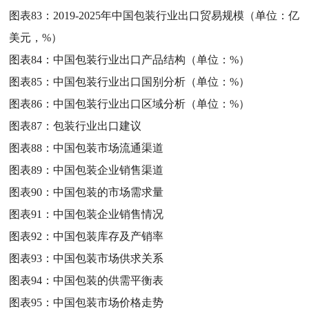
图表83：
2019-2025年中国包装行业出口贸易规模（单位：亿
美元，%）
图表84：
中国包装行业出口产品结构（单位：%）
图表85：
中国包装行业出口国别分析（单位：%）
图表86：
中国包装行业出口区域分析（单位：%）
图表87：
包装行业出口建议
图表88：
中国包装市场流通渠道
图表89：
中国包装企业销售渠道
图表90：
中国包装的市场需求量
图表91：
中国包装企业销售情况
图表92：
中国包装库存及产销率
图表93：
中国包装市场供求关系
图表94：
中国包装的供需平衡表
图表95：
中国包装市场价格走势