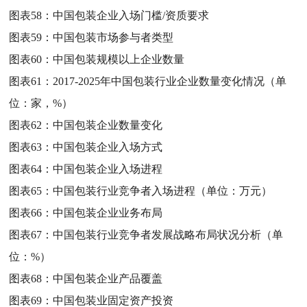
图表58：
中国包装企业入场门槛/资质要求
图表59：
中国包装市场参与者类型
图表60：
中国包装规模以上企业数量
图表61：
2017-2025年中国包装行业企业数量变化情况（单
位：家，%）
图表62：
中国包装企业数量变化
图表63：
中国包装企业入场方式
图表64：
中国包装企业入场进程
图表65：
中国包装行业竞争者入场进程（单位：万元）
图表66：
中国包装企业业务布局
图表67：
中国包装行业竞争者发展战略布局状况分析（单
位：%）
图表68：
中国包装企业产品覆盖
图表69：
中国包装业固定资产投资