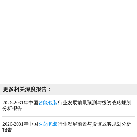
更多相关深度报告：
2026-2031年中国
智能包装
行业发展前景预测与投资战略规划
分析报告
2026-2031年中国
医药包装
行业发展前景与投资战略规划分析
报告