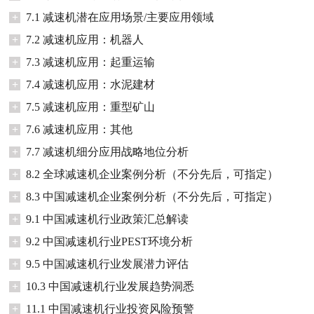
+
7.1 减速机潜在应用场景/主要应用领域
+
7.2 减速机应用：机器人
+
7.3 减速机应用：起重运输
+
7.4 减速机应用：水泥建材
+
7.5 减速机应用：重型矿山
+
7.6 减速机应用：其他
+
7.7 减速机细分应用战略地位分析
+
8.2 全球减速机企业案例分析（不分先后，可指定）
+
8.3 中国减速机企业案例分析（不分先后，可指定）
+
9.1 中国减速机行业政策汇总解读
+
9.2 中国减速机行业PEST环境分析
+
9.5 中国减速机行业发展潜力评估
+
10.3 中国减速机行业发展趋势洞悉
+
11.1 中国减速机行业投资风险预警