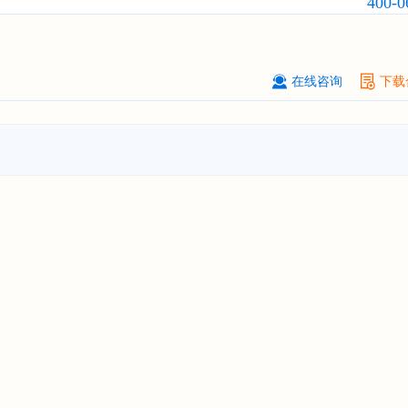
400-0
氯丙基）酯（TCPP）
行业发展前景
战略规划分析报告"
上海******能源有限公司
08-
订购
"2026-2031年中国
钠离子电池
在线咨询
下载
场前瞻与投资战略规划分析报告"
广州****代理有限公司
08-
订购
"2026-2031年中国
危险化学品
品）物流
行业市场前瞻与投资战略规
析报告"
****个人购买
08-
订购
"2026-2031年中国
机场建设
行
前瞻与投资可行性分析报告"
苏州****（集团）有限公司
08-
订购
"2026-2031年中国
环保
行业发
与投资预测分析报告"
深圳****技术有限公司
08-
订购
"2026-2031年中国
合同物流
行
前瞻与投资战略规划分析报告"
深圳****科技有限公司
08-