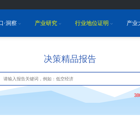
口·洞察
产业研究
行业地位证明
产业
I
I
I
决策精品报告
3