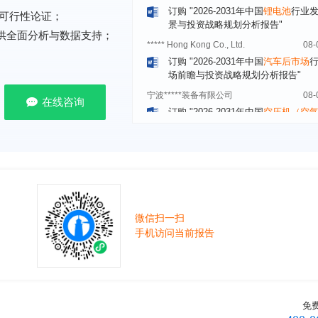
可行性论证；
***** Hong Kong Co., Ltd.
08-
提供全面分析与数据支持；
订购
"2026-2031年中国
汽车后市场
场前瞻与投资战略规划分析报告"
宁波*****装备有限公司
08-
订购
"2026-2031年中国
空压机（空
机）
行业发展前景预测与投资战略规
在线咨询
析报告"
湖北******管理有限公司
08-
订购
"2026-2031年中国
口腔医疗
行
前瞻与投资战略规划分析报告"
宁波******股份有限公司
08-
订购
"2026-2031年中国
新能源汽车
控制器
行业市场前瞻与投资战略规划
微信扫一扫
报告"
手机访问当前报告
广州******集团有限公司
08-
订购
"2026-2031年
广告
行业市场前
资战略规划分析报告"
贵州******化工有限公司
08-
免
订购
"2026-2031年全球及中国
磷酸三