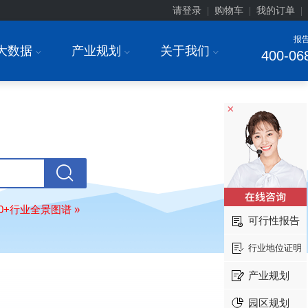
请登录
购物车
我的订单
|
|
|
报
大数据
产业规划
关于我们
I
I
I
400-06
×
安徽******大学
08-
订购
"2026-2031年中国
生物育种
行
前瞻与投资战略规划分析报告"
中国******公司研究院
08-
80+行业全景图谱 »
订购
"2026-2031年中国
超高频RFID
可行性报告
场前瞻与投资战略规划分析报告"
北京市******集团有限公司
08-
行业地位证明
订购
"2026-2031年中国
应急通信
行
前景预测与投资战略规划分析报告"
产业规划
武汉市******中心
08-
园区规划