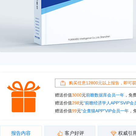
购买任意12800元以上报告，即可
赠送价值
3000
元
前瞻数据库会员一年
，免
赠送价值
298
元
“前瞻经济学人APP”SVIP
赠送价值
99
元
“企查猫APP”VIP会员一年
，
报告内容
客户好评
权威引