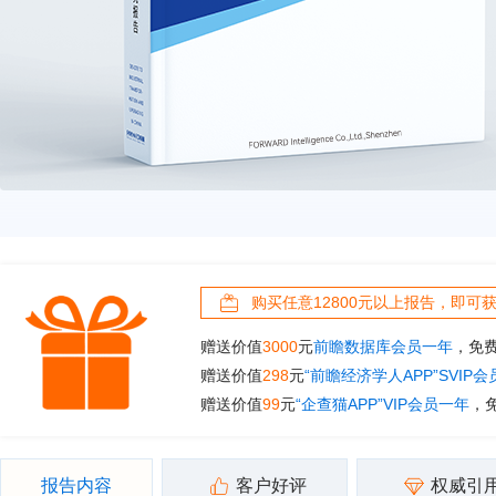
购买任意12800元以上报告，即可
赠送价值
3000
元
前瞻数据库会员一年
，免
赠送价值
298
元
“前瞻经济学人APP”SVIP
赠送价值
99
元
“企查猫APP”VIP会员一年
，
报告内容
客户好评
权威引