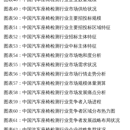
图表49：
中国汽车座椅检测行业市场供给状况
图表50：
中国汽车座椅检测行业主要招投标规模
图表51：
中国汽车座椅检测行业主要招投标区域特征
图表52：
中国汽车座椅检测行业招标主体特征
图表53：
中国汽车座椅检测行业中标主体特征
图表54：
中国汽车座椅检测行业市场饱和度分析
图表55：
中国汽车座椅检测行业市场需求状况
图表56：
中国汽车座椅检测行业市场行情走势分析
图表57：
中国汽车座椅检测行业市场规模体量测算
图表58：
中国汽车座椅检测行业市场发展痛点分析
图表59：
中国汽车座椅检测行业竞争者入场进程
图表60：
中国汽车座椅检测行业竞争者区域分布热力图
图表61：
中国汽车座椅检测行业竞争者发展战略布局状况
图表62：
中国汽车座椅检测行业企业战略集群状况