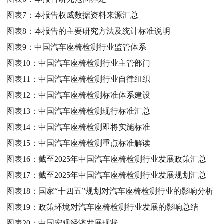
图表7：
本报告权威数据资料来源汇总
图表8：
本报告的主要研究方法及统计标准说明
图表9：
中国汽车座椅检测行业监管体系
图表10：
中国汽车座椅检测行业主管部门
图表11：
中国汽车座椅检测行业自律组织
图表12：
中国汽车座椅检测标准体系建设
图表13：
中国汽车座椅检测现行标准汇总
图表14：
中国汽车座椅检测即将实施标准
图表15：
中国汽车座椅检测重点标准解读
图表16：
截至2025年中国汽车座椅检测行业发展政策汇总
图表17：
截至2025年中国汽车座椅检测行业发展规划汇总
图表18：
国家“十四五”规划对汽车座椅检测行业的影响分析
图表19：
政策环境对汽车座椅检测行业发展的影响总结
图表20：
中国宏观经济发展现状