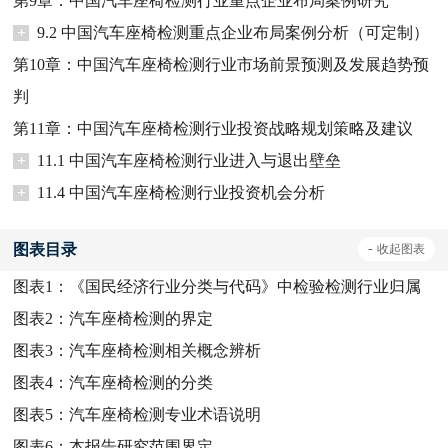
第9章：中国汽车座椅检测行业重点企业布局案例研究
+
9.2 中国汽车座椅检测重点企业布局案例分析（可定制）
第10章：中国汽车座椅检测行业市场前景预测及发展趋势预
判
第11章：中国汽车座椅检测行业投资战略规划策略及建议
+
11.1 中国汽车座椅检测行业进入与退出壁垒
+
11.4 中国汽车座椅检测行业投资机会分析
图表目录
-
收起
图表
图表1：
《国民经济行业分类与代码》中检验检测行业归属
图表2：
汽车座椅检测的界定
图表3：
汽车座椅检测相关概念辨析
图表4：
汽车座椅检测的分类
图表5：
汽车座椅检测专业术语说明
图表6：
本报告研究范围界定