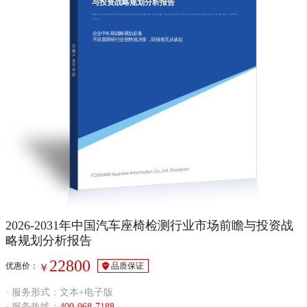
与投资战略规划分析报告
Report of Market Prospective and Investment Strategy Planning On China Car Seat Inspection Industry（2026-
2031）
企业中长期战略规划必备
不深度调研行业形势就决策，回报将无从谈起
2026-2031年中国汽车座椅检测行业市场前瞻与投资战
略规划分析报告
22800
优惠价：
品质保证
￥
· 服务形式：文本+电子版
· 服务热线：
400-068-7188