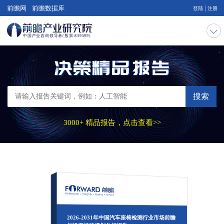
|
前瞻网
前瞻数据库
登陆
注册
搜索
3000+ 精品报告，点击查看>>
2026-2031年中国汽车座椅检测行业市场前瞻