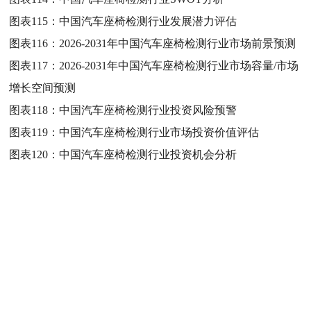
图表115：
中国汽车座椅检测行业发展潜力评估
图表116：
2026-2031年中国汽车座椅检测行业市场前景预测
图表117：
2026-2031年中国汽车座椅检测行业市场容量/市场
增长空间预测
图表118：
中国汽车座椅检测行业投资风险预警
图表119：
中国汽车座椅检测行业市场投资价值评估
图表120：
中国汽车座椅检测行业投资机会分析