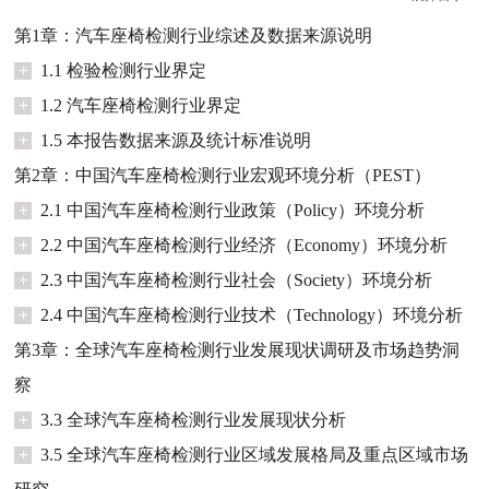
第1章：汽车座椅检测行业综述及数据来源说明
+
1.1 检验检测行业界定
+
1.2 汽车座椅检测行业界定
+
1.5 本报告数据来源及统计标准说明
第2章：中国汽车座椅检测行业宏观环境分析（PEST）
+
2.1 中国汽车座椅检测行业政策（Policy）环境分析
+
2.2 中国汽车座椅检测行业经济（Economy）环境分析
+
2.3 中国汽车座椅检测行业社会（Society）环境分析
+
2.4 中国汽车座椅检测行业技术（Technology）环境分析
第3章：全球汽车座椅检测行业发展现状调研及市场趋势洞
察
+
3.3 全球汽车座椅检测行业发展现状分析
+
3.5 全球汽车座椅检测行业区域发展格局及重点区域市场