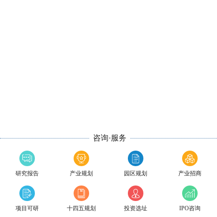
咨询·服务
研究报告
产业规划
园区规划
产业招商
项目可研
十四五规划
投资选址
IPO咨询