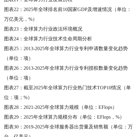
图表22：
2025年全球排名前10国家GDP及增速情况（单位：
万亿美元，%）
图表23：
全球算力行业政法环境概况
图表24：
全球算力行业技术生命周期分析
图表25：
2013-2025年全球算力行业专利申请数量变化趋势
（单位：项）
图表26：
2013-2025年全球算力行业专利授权数量变化趋势
（单位：项）
图表27：
截至2025年全球算力行业热门技术TOP10情况（单
位：项；%）
图表28：
2021-2025年全球算力规模（单位：EFlops）
图表29：
2025年全球算力规模分布（单位：EFlops，%）
图表30：
2019-2025年全球服务器出货量及销售额（单位：万
台，亿美元）