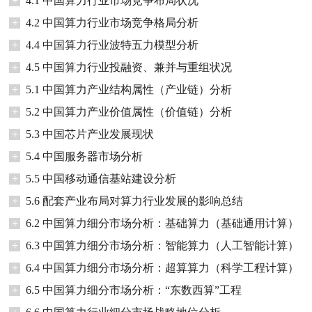
+
4.1 中国算力行业市场竞争布局状况
+
4.2 中国算力行业市场竞争格局分析
+
4.4 中国算力行业波特五力模型分析
+
4.5 中国算力行业投融资、兼并与重组状况
+
5.1 中国算力产业结构属性（产业链）分析
+
5.2 中国算力产业价值属性（价值链）分析
+
5.3 中国芯片产业发展现状
+
5.4 中国服务器市场分析
+
5.5 中国移动通信基站建设分析
+
5.6 配套产业布局对算力行业发展的影响总结
+
6.2 中国算力细分市场分析：基础算力（基础通用计算）
+
6.3 中国算力细分市场分析：智能算力（人工智能计算）
+
6.4 中国算力细分市场分析：超算算力（科学工程计算）
+
6.5 中国算力细分市场分析：“东数西算”工程