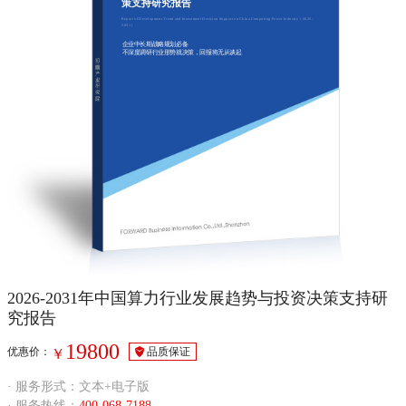
策支持研究报告
Report of Development Trend and Investment Decision Support on China Computing Power Industry（2026-
2031）
企业中长期战略规划必备
不深度调研行业形势就决策，回报将无从谈起
2026-2031年中国算力行业发展趋势与投资决策支持研
究报告
19800
优惠价：
品质保证
￥
· 服务形式：文本+电子版
· 服务热线：
400-068-7188