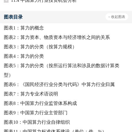
+
11.4 中国算力行业投资机会分析
图表目录
-
收起
图表
图表1：
算力的概念
图表2：
算力资本、物质资本与经济增长之间的关系
图表3：
算力的分类（按算力规模）
图表4：
算力的分类
图表5：
算力的分类（按所运行算法和涉及的数据计算类
型）
图表6：
《国民经济行业分类与代码》中算力行业归属
图表7：
算力专业术语说明
图表8：
中国算力行业监管体系构成
图表9：
中国算力行业主管部门
图表10：
中国算力行业自律组织
图表11：
中国算力标准体系建设（单位：件，%）