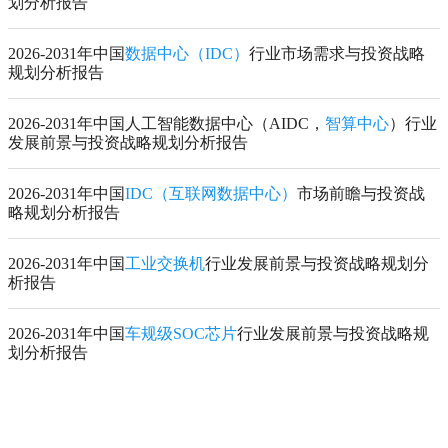
划分析报告
2026-2031年中国
数据中心（IDC）
行业市场需求与投资战略
规划分析报告
2026-2031年中国人工智能数据中心（AIDC，
智算中心
）行业
发展前景与投资战略规划分析报告
2026-2031年中国
IDC（互联网数据中心）
市场前瞻与投资战
略规划分析报告
2026-2031年中国
工业交换机
行业发展前景与投资战略规划分
析报告
2026-2031年中国
车规级SOC芯片
行业发展前景与投资战略规
划分析报告