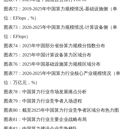
图表72：
2019-2025年中国算力规模情况-基础设施侧（单
位：EFlops，%）
图表73：
2020-2025年中国算力规模情况-计算设备侧（单
位：EFlops）
图表74：
2025年中国部分省份算力规模分指数分布
图表75：
2025年中国计算设备算力区域分布
图表76：
2025年中国基础设施算力规模区域分布
图表77：
2020-2025年中国算力行业核心产业规模情况（单
位：万亿元，%）
图表78：
中国算力行业市场发展痛点分析
图表79：
中国算力行业竞争者入场进程
图表80：
截至2025年中国算力行业竞争者区域分布热力图
图表81：
中国算力行业主要企业战略布局
图表82：
中国算力建设企业竞争梯队