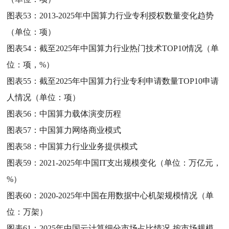
图表53：
2013-2025年中国算力行业专利授权数量变化趋势
（单位：项）
图表54：
截至2025年中国算力行业热门技术TOP10情况（单
位：项，%）
图表55：
截至2025年中国算力行业专利申请数量TOP10申请
人情况（单位：项）
图表56：
中国算力载体演变历程
图表57：
中国算力网络商业模式
图表58：
中国算力行业业务提供模式
图表59：
2021-2025年中国IT支出规模变化（单位：万亿元，
%）
图表60：
2020-2025年中国在用数据中心机架规模情况（单
位：万架）
图表61：
2025年中国云计算细分市场占比情况-按市场规模