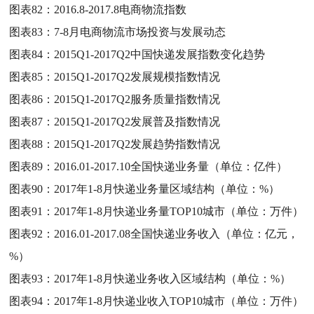
图表82：
2016.8-2017.8电商物流指数
图表83：
7-8月电商物流市场投资与发展动态
图表84：
2015Q1-2017Q2中国快递发展指数变化趋势
图表85：
2015Q1-2017Q2发展规模指数情况
图表86：
2015Q1-2017Q2服务质量指数情况
图表87：
2015Q1-2017Q2发展普及指数情况
图表88：
2015Q1-2017Q2发展趋势指数情况
图表89：
2016.01-2017.10全国快递业务量（单位：亿件）
图表90：
2017年1-8月快递业务量区域结构（单位：%）
图表91：
2017年1-8月快递业务量TOP10城市（单位：万件）
图表92：
2016.01-2017.08全国快递业务收入（单位：亿元，
%）
图表93：
2017年1-8月快递业务收入区域结构（单位：%）
图表94：
2017年1-8月快递业收入TOP10城市（单位：万件）