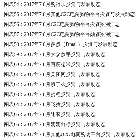
图表54：
2017年7-8月购得乐投资与发展动态
图表55：
2017年7-8月其他C2C电商购物平台投资与发展动态
图表56：
2017年7-8月C2C电商购物平台投资案例汇总
图表57：
2017年7-8月C2C电商购物平台融资案例汇总
图表58：
2017年7-8月多点（Dmall）投资与发展动态
图表59：
2017年7-8月大众点评投资与发展动态
图表60：
2017年7-8月百度糯米投资与发展动态
图表61：
2017年7-8月美团网投资与发展动态
图表62：
2017年7-8月饿了么投资与发展动态
图表63：
2017年7-8月携程投资与发展动态
图表64：
2017年7-8月飞猪投资与发展动态
图表65：
2017年7-8月途家投资与发展动态
图表66：
2017年7-8月滴滴出行投资与发展动态
图表67：
2017年7-8月其他O2O电商购物平台投资与发展动态