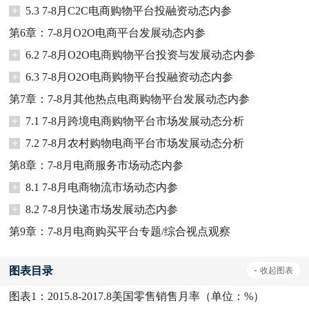
+
5.3 7-8月C2C电商购物平台投融资动态内参
第6章：7-8月O2O电商平台发展动态内参
+
6.2 7-8月O2O电商购物平台投资与发展动态内参
+
6.3 7-8月O2O电商购物平台投融资动态内参
第7章：7-8月其他热点电商购物平台发展动态内参
+
7.1 7-8月跨境电商购物平台市场发展动态分析
+
7.2 7-8月农村购物电商平台市场发展动态分析
第8章：7-8月电商服务市场动态内参
+
8.1 7-8月电商物流市场动态内参
+
8.2 7-8月快递市场发展动态内参
第9章：7-8月电商购买平台专题/综合视点观察
图表目录
-
收起
图表
图表1：
2015.8-2017.8美国零售销售月率（单位：%）