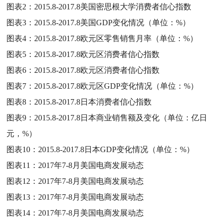
图表2：
2015.8-2017.8美国密思根大学消费者信心指数
图表3：
2015.8-2017.8美国GDP变化情况（单位：%）
图表4：
2015.8-2017.8欧元区零售销售月率（单位：%）
图表5：
2015.8-2017.8欧元区消费者信心指数
图表6：
2015.8-2017.8欧元区消费者信心指数
图表7：
2015.8-2017.8欧元区GDP变化情况（单位：%）
图表8：
2015.8-2017.8日本消费者信心指数
图表9：
2015.8-2017.8日本商业销售额及变化（单位：亿日
元，%）
图表10：
2015.8-2017.8日本GDP变化情况（单位：%）
图表11：
2017年7-8月美国电商发展动态
图表12：
2017年7-8月美国电商发展动态
图表13：
2017年7-8月美国电商发展动态
图表14：
2017年7-8月美国电商发展动态